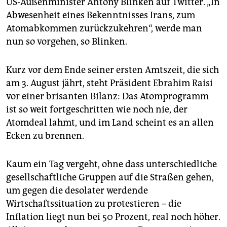
US-Außenminister Antony Blinken auf Twitter. „In
epaper login
Abwesenheit eines Bekenntnisses Irans, zum
Atomabkommen zurückzukehren“, werde man
nun so vorgehen, so Blinken.
Kurz vor dem Ende seiner ersten Amtszeit, die sich
am 3. August jährt, steht Präsident Ebrahim Raisi
vor einer brisanten Bilanz: Das Atomprogramm
ist so weit fortgeschritten wie noch nie, der
Atomdeal lahmt, und im Land scheint es an allen
Ecken zu brennen.
Kaum ein Tag vergeht, ohne dass unterschiedliche
gesellschaftliche Gruppen auf die Straßen gehen,
um gegen die desolater werdende
Wirtschaftssituation zu protestieren – die
Inflation liegt nun bei 50 Prozent, real noch höher.