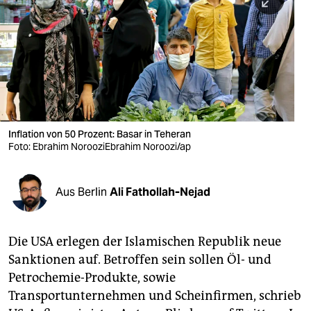
berlin
nord
wahrheit
verlag
verlag
Inflation von 50 Prozent: Basar in Teheran
Foto: Ebrahim NorooziEbrahim Noroozi/ap
veranstaltungen
shop
Aus Berlin
Ali Fathollah-Nejad
fragen & hilfe
unterstützen
Die USA erlegen der Islamischen Republik neue
Sanktionen auf. Betroffen sein sollen Öl- und
abo
Petrochemie-Produkte, sowie
genossenschaft
Transportunternehmen und Scheinfirmen, schrieb