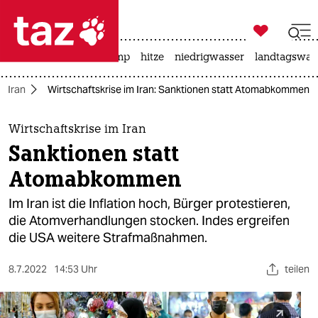

taz zahl ich
katzen
usa unter trump
hitze
niedrigwasser
landtagswahl

taz zahl ich
Iran
Wirtschaftskrise im Iran: Sanktionen statt Atomabkommen
taz zahl ich
themen
Wirtschaftskrise im Iran
Sanktionen statt
politik
Atomabkommen
öko
Im Iran ist die Inflation hoch, Bürger protestieren,
die Atomverhandlungen stocken. Indes ergreifen
gesellschaft
die USA weitere Strafmaßnahmen.
kultur
8.7.2022
14:53 Uhr
teilen
sport