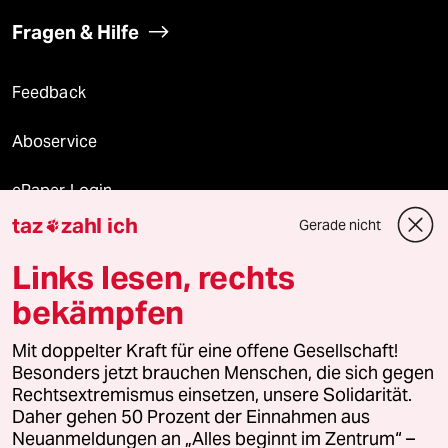
Fragen & Hilfe
Feedback
Aboservice
ePaper Login
taz
zahl ich
Gerade nicht

Downloads für Abonnierende
Links lesen, rechts
bekämpfen
© 2026 taz Verlags und Vertriebs GmbH
Mit doppelter Kraft für eine offene Gesellschaft!
Alle Rechte vorbehalten. Bei rechtlichen Fragen oder für Genehmigungen
wenden Sie sich bitte an
lizenzen@taz.de
Besonders jetzt brauchen Menschen, die sich gegen
Rechtsextremismus einsetzen, unsere Solidarität.
Daher gehen 50 Prozent der Einnahmen aus
Feedback
Redaktionsstatut
Kommune-Richtlinien
KI-
Neuanmeldungen an „Alles beginnt im Zentrum“ –