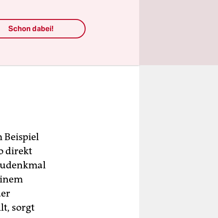
Schon dabei!
 Beispiel
 direkt
Baudenkmal
einem
der
t, sorgt