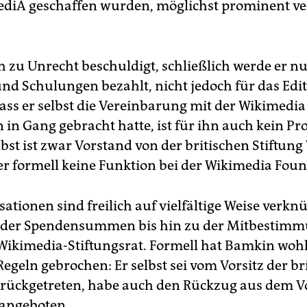
ediA geschaffen wurden, möglichst prominent ve
ch zu Unrecht beschuldigt, schließlich werde er nu
nd Schulungen bezahlt, nicht jedoch für das Edi
Dass er selbst die Vereinbarung mit der Wikimedia
 in Gang gebracht hatte, ist für ihn auch kein Pr
bst ist zwar Vorstand von der britischen Stiftun
er formell keine Funktion bei der Wikimedia Foun
ationen sind freilich auf vielfältige Weise verkn
n der Spendensummen bis hin zu der Mitbestimm
Wikimedia-Stiftungsrat. Formell hat Bamkin wohl
egeln gebrochen: Er selbst sei vom Vorsitz der br
urückgetreten, habe auch den Rückzug aus dem V
angeboten.