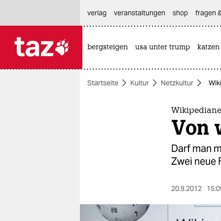
hautnavigation anspringen
hauptinhalt anspringen
footer anspringen
verlag
veranstaltungen
shop
fragen &
bergsteigen
usa unter trump
katzen

taz zahl ich
taz zahl ich
Startseite
Kultur
Netzkultur
Wik
themen
politik
Wikipedianer
Von 
öko
Darf man m
gesellschaft
Zwei neue F
kultur
20.9.2012
15:0
sport