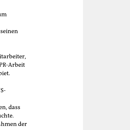
 um
 seinen
tarbeiter,
 PR-Arbeit
iet.
US-
en, dass
uchte.
 Rahmen der