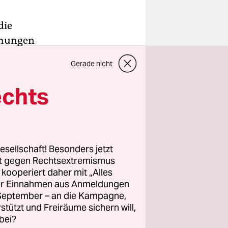
die
ühungen
zu nennen“
Gerade nicht
 Online-
echts
 beide
industrie
esellschaft! Besonders jetzt
it.
rt gegen Rechtsextremismus
z kooperiert daher mit „Alles
ller Einnahmen aus Anmeldungen
. September – an die Kampagne,
rstützt und Freiräume sichern will,
bei?