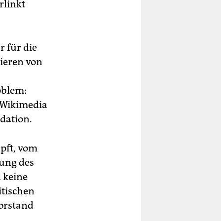
rlinkt
r für die
tieren von
oblem:
g Wikimedia
dation.
üpft, vom
ung des
 keine
itischen
orstand