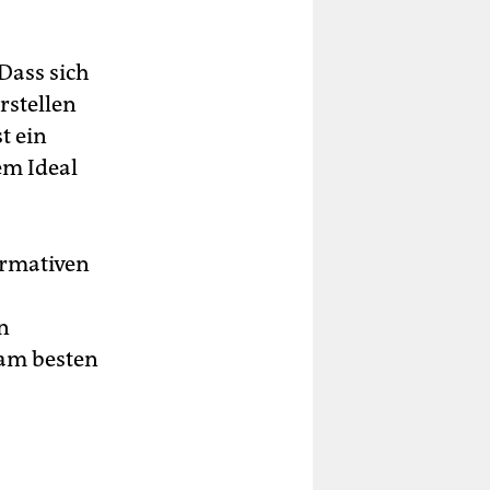
 Dass sich
rstellen
t ein
em Ideal
ormativen
n
 am besten