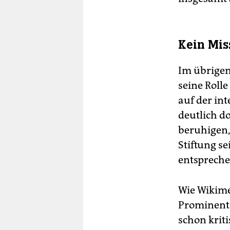
Kein Mis
Im übrigen 
seine Rolle
auf der in
deutlich d
beruhigen,
Stiftung s
entspreche
Wie Wikime
Prominente
schon kriti