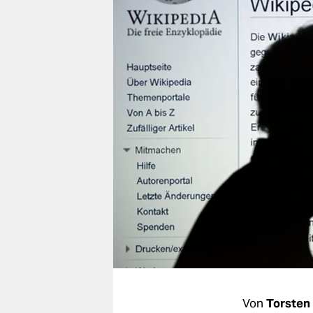
berlin
nord
wahrheit
verlag
verlag
veranstaltungen
shop
fragen & hilfe
unterstützen
abo
genossenschaft
Von
Torsten