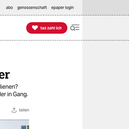
abo
genossenschaft
epaper login

taz zahl ich
taz zahl ich
er
dienen?
er in Gang.
teilen