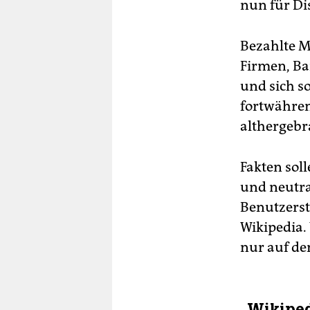
nun für Di
Bezahlte Mi
Firmen, Ba
und sich so
fortwähren
althergebr
Fakten sol
und neutra
Benutzerst
Wikipedia. 
nur auf de
„Wikiped