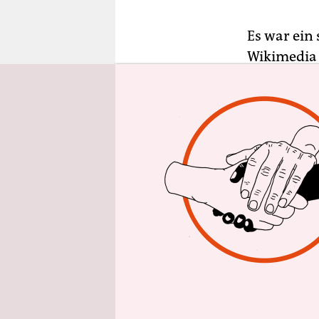
epaper login
Es war ein
Wikimedia
von Freiwil
heißt es
in
Enzyklopäd
„Gibraltar
Seiten Vor
hochqualit
von Gibral