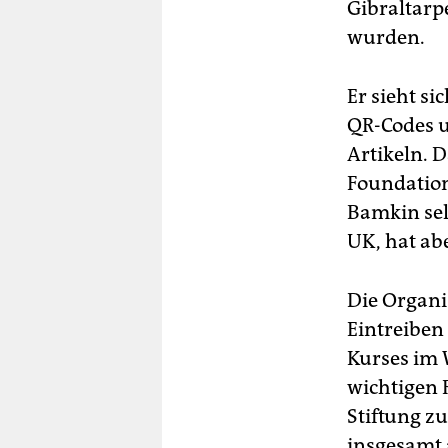
Gibraltarp
wurden.
Er sieht si
QR-Codes u
Artikeln. 
Foundation
Bamkin sel
UK, hat ab
Die Organis
Eintreibe
Kurses im 
wichtigen R
Stiftung z
insgesamt 