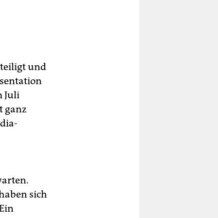
teiligt und
äsentation
 Juli
t ganz
dia-
warten.
haben sich
 Ein