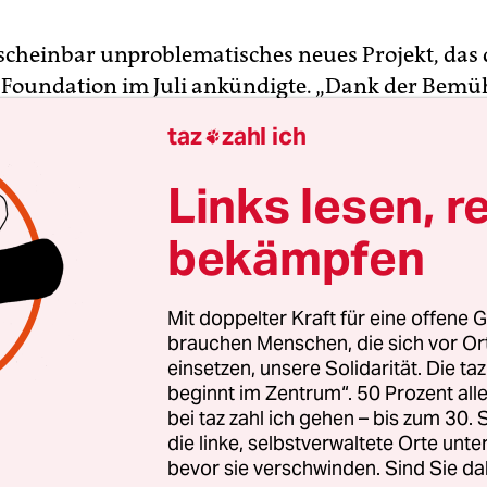
 scheinbar unproblematisches neues Projekt, das 
 Foundation im Juli ankündigte. „Dank der Bem
ligen erhält Gibraltar das Recht, sich Wikipedia 
taz
zahl ich

 dem Blog
der US-Stiftung, die für den Betrieb der
ie Wikipedia verantwortlich ist.
Links lesen, r
bekämpfen
tpediA“ ist der Name der Zusammenarbeit, die für
teile bringen sollte: Wikipedia bekommt mehr
ative Artikel zu einem Thema und die Tourismus
Mit doppelter Kraft für eine offene G
tar bekommt dafür internationale Aufmerksamke
brauchen Menschen, die sich vor O
einsetzen, unsere Solidarität. Die ta
beginnt im Zentrum“. 50 Prozent a
bei taz zahl ich gehen – bis zum 30
die linke, selbstverwaltete Orte unte
bevor sie verschwinden. Sind Sie da