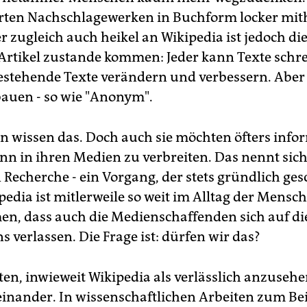
erten Nachschlagewerken in Buchform locker mit
er zugleich auch heikel an Wikipedia ist jedoch di
 Artikel zustande kommen: Jeder kann Texte schr
bestehende Texte verändern und verbessern. Aber
bauen - so wie "Anonym".
en wissen das. Doch auch sie möchten öfters info
nn in ihren Medien zu verbreiten. Das nennt sic
 Recherche - ein Vorgang, der stets gründlich ge
ipedia ist mitlerweile so weit im Alltag der Mensc
, dass auch die Medienschaffenden sich auf die
s verlassen. Die Frage ist: dürfen wir das?
en, inwieweit Wikipedia als verlässlich anzusehen
inander. In wissenschaftlichen Arbeiten zum Bei