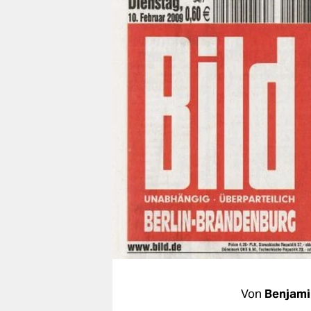
berlin
nord
wahrheit
verlag
verlag
veranstaltungen
shop
fragen & hilfe
unterstützen
abo
genossenschaft
Von
Benjami