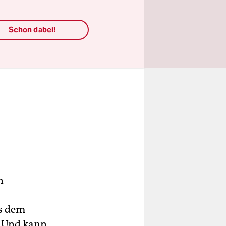
Schon dabei!
n
us dem
. Und kann