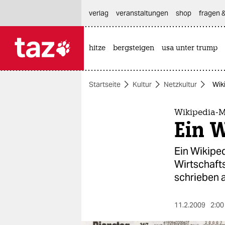
hautnavigation anspringen
hauptinhalt anspringen
footer anspringen
verlag
veranstaltungen
shop
fragen &
hitze
bergsteigen
usa unter trump

taz zahl ich
taz zahl ich
Startseite
Kultur
Netzkultur
Wik
themen
politik
Wikipedia-M
Ein W
öko
Ein Wikipe
gesellschaft
Wirtschafts
schrieben a
kultur
sport
11.2.2009
2:00