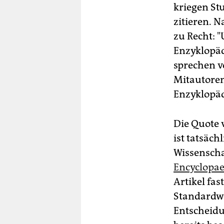
kriegen St
zitieren. 
zu Recht: "
Enzyklopäd
sprechen v
Mitautoren
Enzyklopäd
Die Quote 
ist tatsäch
Wissenscha
Encyclopae
Artikel fas
Standardwe
Entscheidu