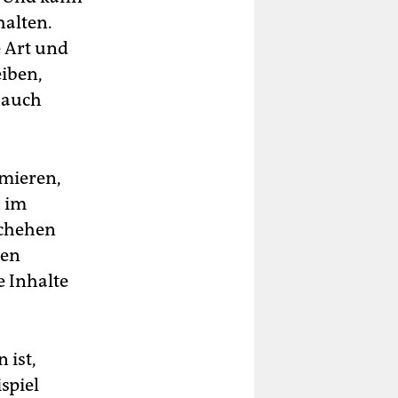
halten.
e Art und
eiben,
 auch
rmieren,
h im
schehen
hen
 Inhalte
 ist,
spiel