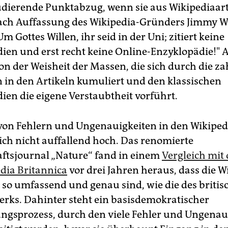
udierende Punktabzug, wenn sie aus Wikipediaart
Nach Auffassung des Wikipedia-Gründers Jimmy Wa
Um Gottes Willen, ihr seid in der Uni; zitiert keine
ien und erst recht keine Online-Enzyklopädie!" 
on der Weisheit der Massen, die sich durch die za
 in den Artikeln kumuliert und den klassischen
ien die eigene Verstaubtheit vorführt.
von Fehlern und Ungenauigkeiten in den Wikiped
lich nicht auffallend hoch. Das renomierte
ftsjournal „Nature“ fand in einem
Vergleich mit 
dia Britannica
vor drei Jahren heraus, dass die W
t so umfassend und genau sind, wie die des briti
rks. Dahinter steht ein basisdemokratischer
ngsprozess, durch den viele Fehler und Ungenau