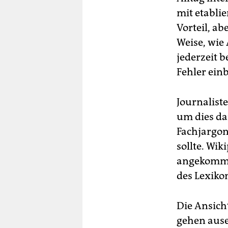
mit etabli
Vorteil, ab
Weise, wie
jederzeit 
Fehler ein
Journalist
um dies da
Fachjargon
sollte. Wik
angekommen
des Lexikon
Die Ansicht
gehen ause