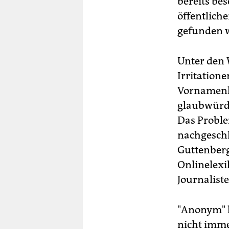
bereits be
öffentliche
gefunden w
Unter den 
Irritation
Vornamenli
glaubwürdi
Das Proble
nachgeschl
Guttenber
Onlinelexi
Journaliste
"Anonym" h
nicht immer