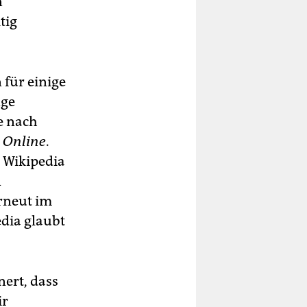
n
tig
 für einige
nge
e nach
l Online
.
i Wikipedia
n
rneut im
edia glaubt
ert, dass
ir