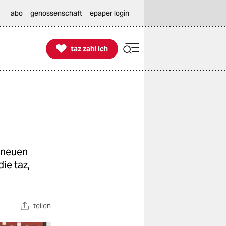
abo
genossenschaft
epaper login

taz zahl ich
taz zahl ich
 neuen
ie taz,
teilen