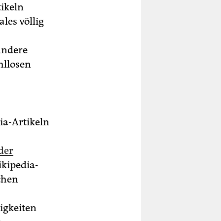
ikeln
les völlig
Andere
hllosen
ia-Artikeln
der
ikipedia-
schen
igkeiten