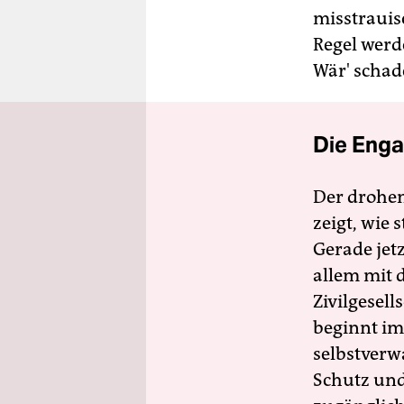
misstrauis
Regel werd
Wär' schad
Die Enga
Der drohe
zeigt, wie
Gerade jet
allem mit d
Zivilgesell
beginnt im
selbstverw
Schutz und 