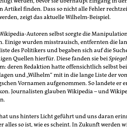
seitigt werden, bevor sie überhaupt Eingang in de
n Artikel finden. Dass so nicht alle Fehler rechtzei
erden, zeigt das aktuelle Wilhelm-Beispiel.
Wikipedia-Autoren selbst sorgte die Manipulation
en. Einige wurden misstrauisch, entfernten die la
ste des Politikers und begaben sich auf die Such
gen Quellen hierfür. Diese fanden sie bei
Spiege
m: deren Redaktion hatte offensichtlich selbst be
agen und „Wilhelm“ mit in die lange Liste der vo
gschen Vornamen aufgenommen. So landete er e
kon. Journalisten glauben Wikipedia – und Wikip
n.
at uns hinters Licht geführt und uns daran erinn
 alles so ist, wie es scheint. In Zukunft werden w