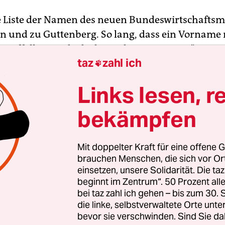
ie Liste der Namen des neuen Bundeswirtschaftsm
on und zu Guttenberg. So lang, dass ein Vorname
t auffallen wird - dachte sich ein gewisser "Anon
taz
zahl ich
Wikipedia-Eintrag über von Guttenberg einfach 

inzu: Wilhelm. Dazu bekannte sich "Anonym" nu
Links lesen, r
f
bildblog
.
bekämpfen
e mich, ob es jemand merken würde“, schreibt "A
le weiß er: Nein, niemand hat es gemerkt. Weder 
Mit doppelter Kraft für eine offene G
nal
und
Bild
, noch das
Handelsblatt,
Spiegel Onli
brauchen Menschen, die sich vor O
e Zeitung
oder die
taz
. Alle glaubten zu wissen, 
einsetzen, unsere Solidarität. Die ta
eißt „Karl-Theodor Maria Nikolaus Johann Jacob 
beginnt im Zentrum“. 50 Prozent a
bei taz zahl ich gehen – bis zum 30
anz Joseph Sylvester Freiherr von und zu Guttenb
die linke, selbstverwaltete Orte unte
bevor sie verschwinden. Sind Sie da