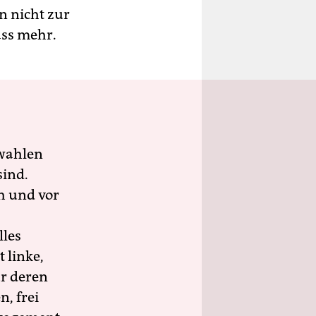
n nicht zur
ass mehr.
wahlen
sind.
h und vor
lles
 linke,
ür deren
n, frei