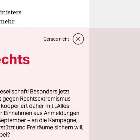
inisters
 mehr
ym" - und
einen
Gerade nicht
n in einem
echts
nonym".
das
RTL
esellschaft! Besonders jetzt
ne
, die
rt gegen Rechtsextremismus
unser neuer
z kooperiert daher mit „Alles
Philipp
ller Einnahmen aus Anmeldungen
. September – an die Kampagne,
erg.“
rstützt und Freiräume sichern will,
bei?