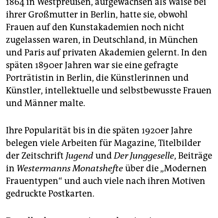
1864 in Westpreußen, aufgewachsen als Waise bei
epaper login
ihrer Großmutter in Berlin, hatte sie, obwohl
Frauen auf den Kunstakademien noch nicht
zugelassen waren, in Deutschland, in München
und Paris auf privaten Akademien gelernt. In den
späten 1890er Jahren war sie eine gefragte
Porträtistin in Berlin, die Künstlerinnen und
Künstler, intellektuelle und selbstbewusste Frauen
und Männer malte.
Ihre Popularität bis in die späten 1920er Jahre
belegen viele Arbeiten für Magazine, Titelbilder
der Zeitschrift
Jugend
und
Der Junggeselle
, Beiträge
in
Westermanns Monatshefte
über die „Modernen
Frauentypen“ und auch viele nach ihren Motiven
gedruckte Postkarten.