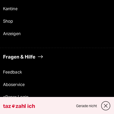
Kantine
Shop
Anzeigen
Fragen & Hilfe
Feedback
Aboservice
ePaper Login
taz
zahl ich
Gerade nicht

Downloads für Abonnierende