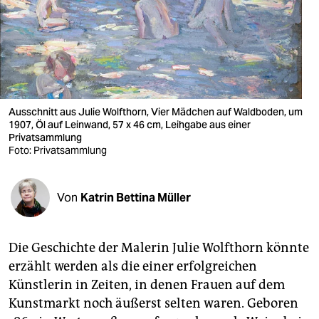
berlin
nord
wahrheit
verlag
Ausschnitt aus Julie Wolfthorn, Vier Mädchen auf Waldboden, um
verlag
1907, Öl auf Leinwand, 57 x 46 cm, Leihgabe aus einer
Privatsammlung
Foto: Privatsammlung
veranstaltungen
shop
Von
Katrin Bettina Müller
fragen & hilfe
unterstützen
Die Geschichte der Malerin Julie Wolfthorn könnte
erzählt werden als die einer erfolgreichen
abo
Künstlerin in Zeiten, in denen Frauen auf dem
genossenschaft
Kunstmarkt noch äußerst selten waren. Geboren