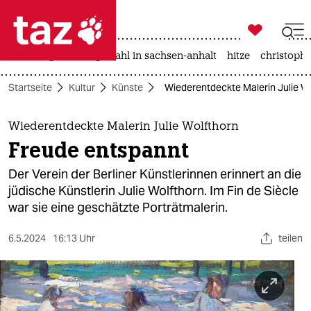

taz zahl ich
iran-krieg
landtagswahl in sachsen-anhalt
hitze
christophe

taz zahl ich
Startseite
Kultur
Künste
Wiederentdeckte Malerin Julie W
taz zahl ich
themen
Wiederentdeckte Malerin Julie Wolfthorn
Freude entspannt
politik
Der Verein der Berliner Künstlerinnen erinnert an die
öko
jüdische Künstlerin Julie Wolfthorn. Im Fin de Siècle
war sie eine geschätzte Porträtmalerin.
gesellschaft
6.5.2024
16:13 Uhr
teilen
kultur
sport