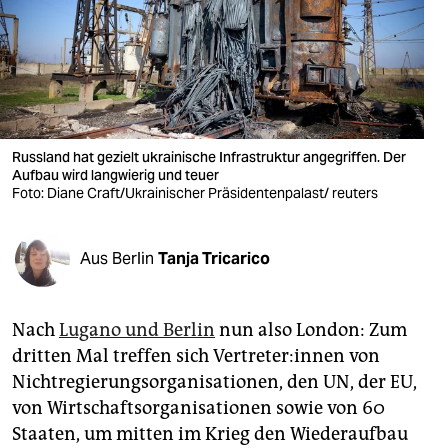
berlin
nord
wahrheit
verlag
Russland hat gezielt ukrainische Infrastruktur angegriffen. Der
Aufbau wird langwierig und teuer
verlag
Foto: Diane Craft/Ukrainischer Präsidentenpalast/ reuters
veranstaltungen
shop
Aus Berlin
Tanja Tricarico
fragen & hilfe
Nach
Lugano und Berlin
nun also London: Zum
unterstützen
dritten Mal treffen sich Ver­tre­te­r:in­nen von
abo
Nichtregierungsorganisationen, den UN, der EU,
von Wirtschaftsorganisationen sowie von 60
genossenschaft
Staaten, um mitten im Krieg den Wiederaufbau