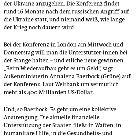
epaper login
der Ukraine anzugehen. Die Konferenz findet
rund 16 Monate nach dem russischen Angriff auf
die Ukraine statt, und niemand weiß, wie lange
der Krieg noch dauern wird.
Bei der Konferenz in London am Mittwoch und
Donnerstag will man die Un­ter­stüt­ze­r:in­nen bei
der Stange halten – und etliche neue gewinnen.
„Beim Wiederaufbau geht es um Geld“, sagt
Außenministerin Annalena Baerbock (Grüne) auf
der Konferenz. Laut Weltbank um vermutlich
mehr als 400 Milliarden US-Dollar.
Und, so Baerbock: Es geht um eine kollektive
Anstrengung. Die aktuelle finanzielle
Unterstützung der Staaten fließt in Waffen, in
humanitäre Hilfe, in die Gesundheits- und