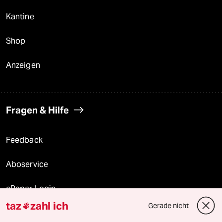
Kantine
Shop
Anzeigen
Fragen & Hilfe
Feedback
Aboservice
ePaper Login
taz
zahl ich
Gerade nicht

Downloads für Abonnierende