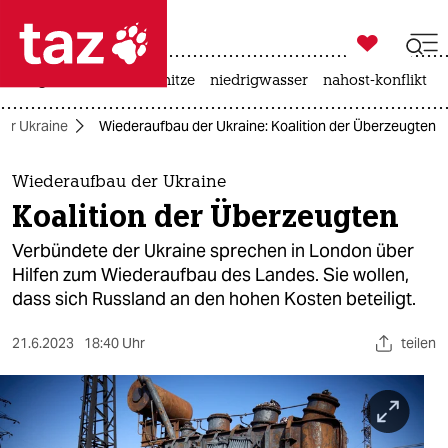

taz zahl ich
krieg in der ukraine
hitze
niedrigwasser
nahost-konflikt

taz zahl ich
 der Ukraine
Wiederaufbau der Ukraine: Koalition der Überzeugten
taz zahl ich
themen
Wiederaufbau der Ukraine
Koalition der Überzeugten
politik
Verbündete der Ukraine sprechen in London über
öko
Hilfen zum Wiederaufbau des Landes. Sie wollen,
dass sich Russland an den hohen Kosten beteiligt.
gesellschaft
21.6.2023
18:40 Uhr
teilen
kultur
sport