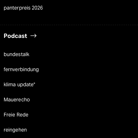
panterpreis 2026
Podcast
bundestalk
fernverbindung
klima update°
Mauerecho
Freie Rede
reingehen