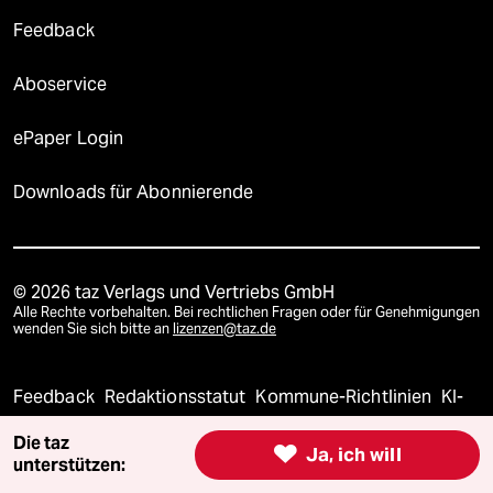
Feedback
Aboservice
ePaper Login
Downloads für Abonnierende
© 2026 taz Verlags und Vertriebs GmbH
Alle Rechte vorbehalten. Bei rechtlichen Fragen oder für Genehmigungen
wenden Sie sich bitte an
lizenzen@taz.de
Feedback
Redaktionsstatut
Kommune-Richtlinien
KI-
Die taz
Leitlinie
Informant
Datenschutz
Impressum
AGB

Ja, ich will
unterstützen: