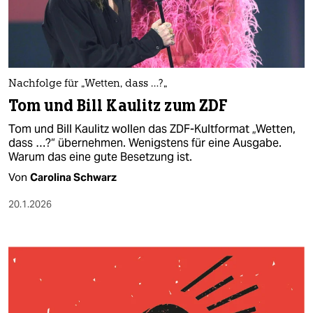
berlin
nord
wahrheit
Nachfolge für „Wetten, dass …?„
verlag
Tom und Bill Kaulitz zum ZDF
verlag
Tom und Bill Kaulitz wollen das ZDF-Kultformat „Wetten,
dass …?“ übernehmen. Wenigstens für eine Ausgabe.
veranstaltungen
Warum das eine gute Besetzung ist.
shop
Von
Carolina Schwarz
fragen & hilfe
20.1.2026
unterstützen
abo
genossenschaft