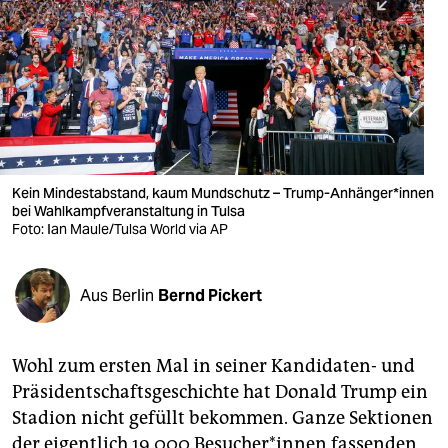
berlin
nord
wahrheit
verlag
verlag
Kein Mindestabstand, kaum Mundschutz – Trump-Anhänger*innen
bei Wahlkampfveranstaltung in Tulsa
veranstaltungen
Foto: Ian Maule/Tulsa World via AP
shop
fragen & hilfe
Aus Berlin
Bernd Pickert
unterstützen
Wohl zum ersten Mal in seiner Kandidaten- und
abo
Präsidentschaftsgeschichte hat Donald Trump ein
genossenschaft
Stadion nicht gefüllt bekommen. Ganze Sektionen
der eigentlich 19.000 Besucher*innen fassenden