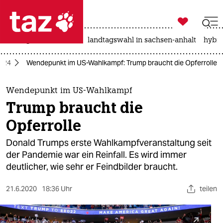

taz zahl ich
niedrigwasser
rente
landtagswahl in sachsen-anhalt
hybri

taz zahl ich
024
Wendepunkt im US-Wahlkampf: Trump braucht die Opferrolle
taz zahl ich
themen
Wendepunkt im US-Wahlkampf
Trump braucht die
politik
Opferrolle
öko
Donald Trumps erste Wahlkampfveranstaltung seit
der Pandemie war ein Reinfall. Es wird immer
gesellschaft
deutlicher, wie sehr er Feindbilder braucht.
kultur
21.6.2020
18:36 Uhr
teilen
sport