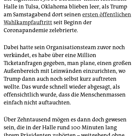
epaper login
Halle in Tulsa, Oklahoma blieben leer, als Trump
am Samstagabend dort seinen
ersten öffentlichen
Wahlkampfauftritt
seit Beginn der
Coronapandemie zelebrierte.
Dabei hatte sein Organisationsteam zuvor noch
verkündet, es habe über eine Million
Ticketanfragen gegeben, man plane, einen großen
Außenbereich mit Leinwänden einzurichten, wo
Trump dann auch noch selbst kurz auftreten
wollte. Das wurde schnell wieder abgesagt, als
offensichtlich wurde, dass die Menschenmassen
einfach nicht auftauchten.
Über Zehntausend mögen es dann doch gewesen
sein, die in der Halle rund 100 Minuten lang
ihrem Präsidenten zuhörten – weitgehend ohne