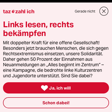
taz
zahl ich
Wahrheit
Gerade nicht

Links lesen, rechts
bekämpfen
Themen
Mit doppelter Kraft für eine offene Gesellschaft!
Besonders jetzt brauchen Menschen, die sich gegen
Niedrigwasser
Rechtsextremismus einsetzen, unsere Solidarität.
Daher gehen 50 Prozent der Einnahmen aus
Rente
Neuanmeldungen an „Alles beginnt im Zentrum“ –
eine Kampagne, die bedrohte linke Kulturzentren
Landtagswahl in Sachsen-Anhalt
und Jugendorte unterstützt. Sind Sie dabei?
Hybrider Krieg

Ja, ich will
Jemen
Schon dabei!
Ceuta