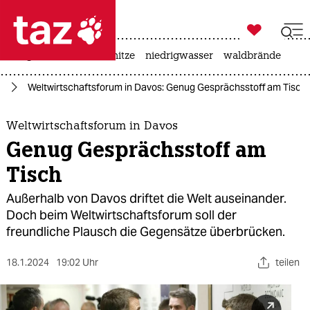

taz zahl ich
krieg in der ukraine
hitze
niedrigwasser
waldbrände

taz zahl ich
on
Weltwirtschaftsforum in Davos: Genug Gesprächsstoff am Tisch
taz zahl ich
themen
Weltwirtschaftsforum in Davos
Genug Gesprächsstoff am
politik
Tisch
öko
Außerhalb von Davos driftet die Welt auseinander.
Doch beim Weltwirtschaftsforum soll der
gesellschaft
freundliche Plausch die Gegensätze überbrücken.
kultur
18.1.2024
19:02 Uhr
teilen
sport