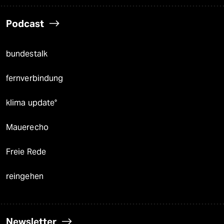
Podcast
bundestalk
fernverbindung
klima update°
Mauerecho
Freie Rede
reingehen
Newsletter