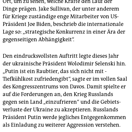
Ort, um zu sehen, welche Kräfte den Lauf der
epaper login
Dinge prägen. Jake Sullivan, der unter anderem
für Kriege zuständige enge Mitarbeiter von US-
Präsident Joe Biden, beschrieb die internationale
Lage so: „strategische Konkurrenz in einer Ära der
gegenseitigen Abhängigkeit“.
Den eindrucksvollsten Auftritt legte dieses Jahr
der ukrainische Präsident Wolodimir Selenski hin.
„Putin ist ein Raubtier, das sich nicht mit ­
Tiefkühlkost zufriedengibt“, sagte er im vollen Saal
des Kongress­zentrums von Davos. Damit spielte er
auf die Forderungen an, den Krieg Russlands
gegen sein Land „einzufrieren“ und die Gebiets­
verluste der Ukraine zu akzeptieren. Russlands
Präsident Putin werde jegliches Entgegenkommen
als Einladung zu weiterer Aggression verstehen.