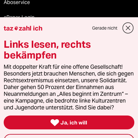
Aboservice
ePaper Login
taz
zahl ich
Gerade nicht

Downloads für Abonnierende
Links lesen, rechts
bekämpfen
© 2026 taz Verlags und Vertriebs GmbH
Mit doppelter Kraft für eine offene Gesellschaft!
Alle Rechte vorbehalten. Bei rechtlichen Fragen oder für Genehmigungen
wenden Sie sich bitte an
lizenzen@taz.de
Besonders jetzt brauchen Menschen, die sich gegen
Rechtsextremismus einsetzen, unsere Solidarität.
Daher gehen 50 Prozent der Einnahmen aus
Feedback
Redaktionsstatut
Kommune-Richtlinien
KI-
Neuanmeldungen an „Alles beginnt im Zentrum“ –
eine Kampagne, die bedrohte linke Kulturzentren
Leitlinie
Informant
Datenschutz
Impressum
AGB
und Jugendorte unterstützt. Sind Sie dabei?
Seitenwende
Einwilligungen widerrufen (Ads)

Ja, ich will