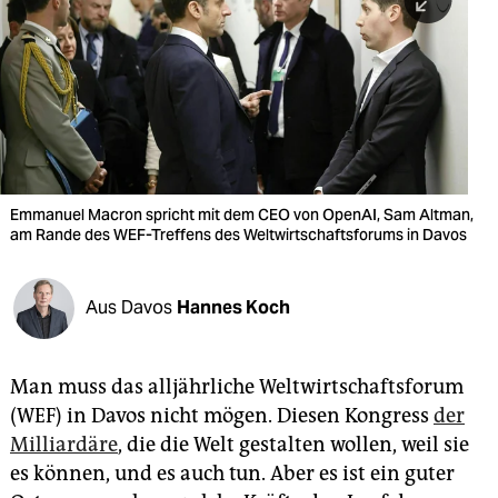
berlin
nord
wahrheit
verlag
verlag
Emmanuel Macron spricht mit dem CEO von OpenAI, Sam Altman,
am Rande des WEF-Treffens des Weltwirtschaftsforums in Davos
veranstaltungen
shop
Aus Davos
Hannes Koch
fragen & hilfe
unterstützen
Man muss das alljährliche Weltwirtschaftsforum
(WEF) in Davos nicht mögen. Diesen Kongress
der
abo
Milliardäre
, die die Welt gestalten wollen, weil sie
genossenschaft
es können, und es auch tun. Aber es ist ein guter