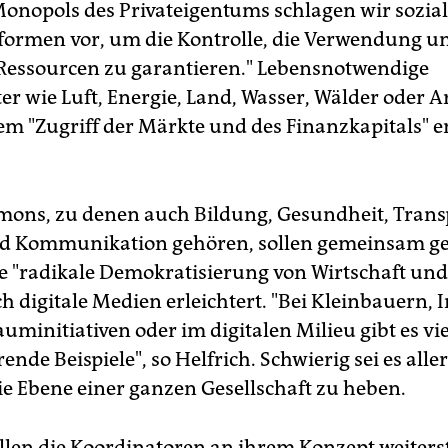
 Monopols des Privateigentums schlagen wir sozia
ormen vor, um die Kontrolle, die Verwendung u
 Ressourcen zu garantieren." Lebensnotwendige
r wie Luft, Energie, Land, Wasser, Wälder oder Ar
m "Zugriff der Märkte und des Finanzkapitals" 
ons, zu denen auch Bildung, Gesundheit, Trans
nd Kommunikation gehören, sollen gemeinsam 
e "radikale Demokratisierung von Wirtschaft und 
h digitale Medien erleichtert. "Bei Kleinbauern, 
minitiativen oder im digitalen Milieu gibt es vie
ende Beispiele", so Helfrich. Schwierig sei es alle
die Ebene einer ganzen Gesellschaft zu heben.
ollen die Koordinatoren an ihrem Konzept weiters