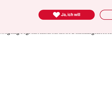
toffe, Gentechnik, Geoengeneering oder den
andel lehnt man als "falsche Lösungen" ab. Die

Ja, ich will
nen des Arabischen Frühlings, von Occupy Wall Str
n Spanien oder Griechenland und der chilenisch
ewegung begrüßt man als neue Bündnisgenossen