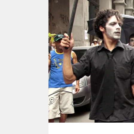
berlin
nord
wahrheit
verlag
verlag
veranstaltungen
shop
fragen & hilfe
unterstützen
abo
genossenschaft