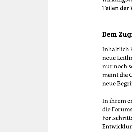
Teilen der 
Dem Zugr
Inhaltlich 
neue Leitl
nur noch s
meint die 
neue Begrif
In ihrem er
die Forums
Fortschrit
Entwicklun