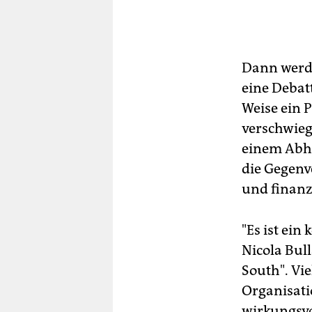
Dann werde
eine Debatt
Weise ein 
verschwieg
einem Abhä
die Gegenve
und finanz
"Es ist ei
Nicola Bul
South". Vi
Organisat
wirkungsvo