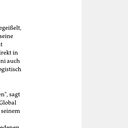
geißelt,
 seine
t
rekt in
uni auch
ogistisch
n", sagt
 Global
t seinem
hiedenen