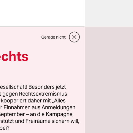
um (WSF)
Gerade nicht
egungen"
ng so etwas
echts
ement aller
esellschaft! Besonders jetzt
ampf um
rt gegen Rechtsextremismus
z kooperiert daher mit „Alles
ller Einnahmen aus Anmeldungen
sweg aus
. September – an die Kampagne,
ierungen
rstützt und Freiräume sichern will,
bei?
n an.