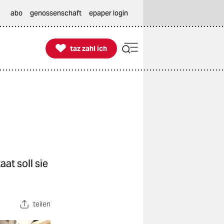
abo
genossenschaft
epaper login

taz zahl ich
taz zahl ich
at soll sie
teilen