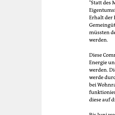
"Statt des
Eigentumsf
Erhalt der
Gemeingüte
müssten de
werden.
Diese Comm
Energie u
werden. Di
werde durc
bei Wohnrau
funktionier
diese auf 
Bis Juni w