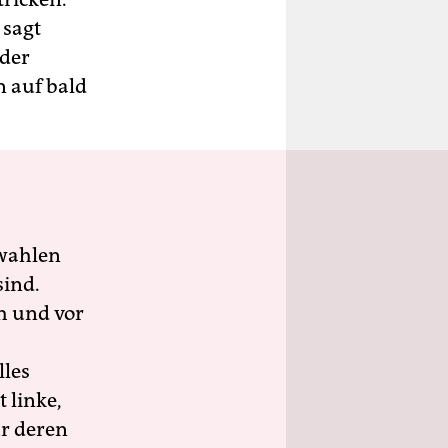
 sagt
 der
n auf bald
wahlen
sind.
h und vor
lles
 linke,
ür deren