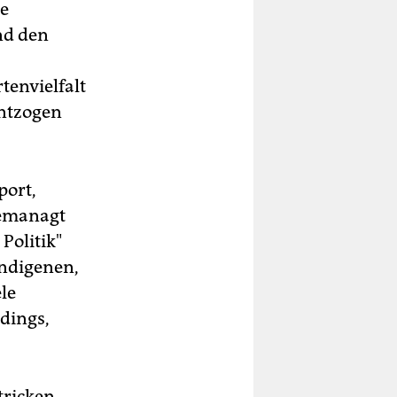
le
nd den
tenvielfalt
entzogen
port,
gemanagt
Politik"
Indigenen,
le
rdings,
tricken.