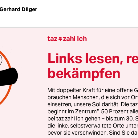
Gerhard Dilger
EGRE
taz
| Manche Rituale wird das Weltsozialfor
taz
zahl ich

cht los. Etwa die "Versammlung der sozialen Bew
aswerk von Porto Alegre, deren Abschlusserkläru
Links lesen, r
 sichtbare Essenz des Treffens. Ein offizielles Stat
bekämpfen
Innen gibt es grundsätzlich nicht - es würde der
e horizontaler Netzwerke zuwiderlaufen.
Mit doppelter Kraft für eine offene G
k auf den UN-Umweltgipfel Rio+20 rücke der "K
brauchen Menschen, die sich vor O
einsetzen, unsere Solidarität. Die ta
htigkeit" in den Mittelpunkt, heißt es in der
beginnt im Zentrum“. 50 Prozent a
rklärung, der "grüne Kapitalismus" sei kein Au
bei taz zahl ich gehen – bis zum 30
 Banken, Konzerne und die ihnen ergebenen Reg
die linke, selbstverwaltete Orte unte
bevor sie verschwinden. Sind Sie da
e totale Kontrolle über die natürlichen Ressource