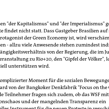
n "der Kapitalismus" und "der Imperialismus" ge
e findet nicht statt. Dass Gastgeber Brasilien auf
Protagonist der Green Economy ist, wird verschäm
en - allzu viele Anwesende stehen zumindest indi
ngigkeitsverhältnis von der Regierung, die im J
ranstaltung zu Rio+20, den "Gipfel der Völker", l
iell unterstützen wird.
n komplizierter Moment für die sozialen Bewegunge
lard von der Bangkoker Denkfabrik "Focus on the
ele Teilnehmer fragen sich zudem, ob das WSF mi
ionschaos und der mangelnden Transparenz ein
lles Instrument für die neuen Proteste in versc