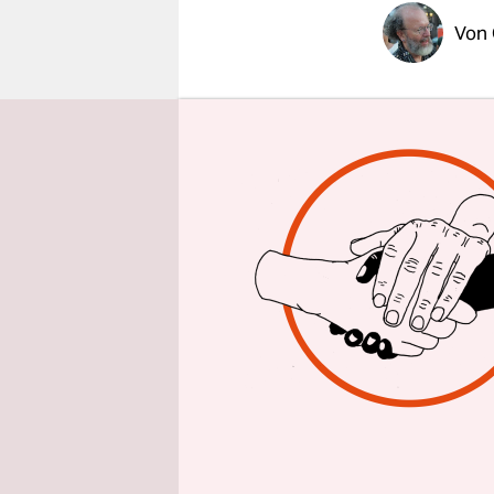
epaper login
Von
PORTO AL
einfach ni
im alten G
ist wie die
Teilnehmer
Philosophi
Im Hinblic
Umweltgerec
Bewegungse
der Krise.
strebten di