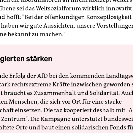
Ebene sei das Weltsozialforum wirklich innovativ,
nd hofft: "Bei der offenkundigen Konzeptlosigkeit
 haben wir gute Aussichten, unsere Vorstellunge
ene bekannt zu machen."
gierten stärken
nde Erfolg der AfD bei den kommenden Landtags
 stark rechtsextreme Kräfte inzwischen geworden 
zt braucht es Zusammenhalt und Solidarität. Auc
en Menschen, die sich vor Ort für eine starke
schaft einsetzen. Die taz kooperiert deshalb mit "A
 Zentrum". Die Kampagne unterstützt bundesweit
altete Orte und baut einen solidarischen Fonds f