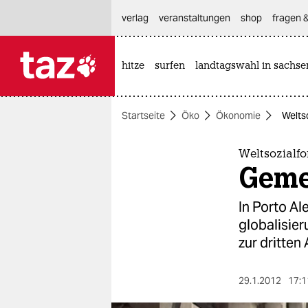
hautnavigation anspringen
hauptinhalt anspringen
footer anspringen
verlag
veranstaltungen
shop
fragen &
hitze
surfen
landtagswahl in sachse

taz zahl ich
taz zahl ich
Startseite
Öko
Ökonomie
Welts
themen
politik
Weltsozialfo
Gemei
öko
In Porto A
gesellschaft
globalisier
zur dritten
kultur
sport
29.1.2012
17:1