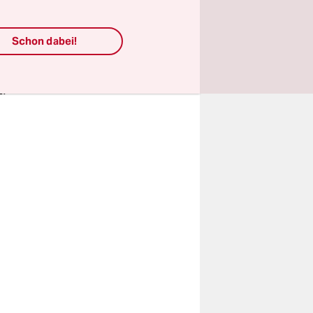
Schon dabei!
eet, der
en
.