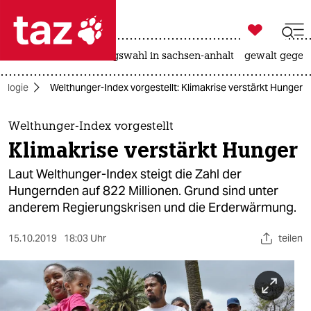

taz zahl ich
hitze
surfen
landtagswahl in sachsen-anhalt
gewalt gegen

taz zahl ich
ologie
Welthunger-Index vorgestellt: Klimakrise verstärkt Hunger
taz zahl ich
themen
Welthunger-Index vorgestellt
Klimakrise verstärkt Hunger
politik
Laut Welthunger-Index steigt die Zahl der
öko
Hungernden auf 822 Millionen. Grund sind unter
anderem Regierungskrisen und die Erderwärmung.
gesellschaft
15.10.2019
18:03 Uhr
teilen
kultur
sport