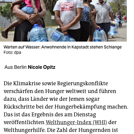
berlin
nord
wahrheit
verlag
Warten auf Wasser: Anwohnende in Kapstadt stehen Schlange
verlag
Foto: dpa
veranstaltungen
Aus Berlin
Nicole Opitz
shop
Die Klimakrise sowie Regierungskonflikte
fragen & hilfe
verschärfen den Hunger weltweit und führen
dazu, dass Länder wie der Jemen sogar
unterstützen
Rückschritte bei der Hungerbekämpfung machen.
abo
Das ist das Ergebnis des am Dienstag
veröffentlichten
Welthunger-Index (WHI)
der
genossenschaft
Welthungerhilfe. Die Zahl der Hungernden ist