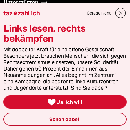
Unterstützen
taz
zahl ich
Gerade nicht

abo
Links lesen, rechts
genossenschaft
bekämpfen
taz zahl ich
Mit doppelter Kraft für eine offene Gesellschaft!
Besonders jetzt brauchen Menschen, die sich gegen
Rechtsextremismus einsetzen, unsere Solidarität.
recherchefonds ausland
Daher gehen 50 Prozent der Einnahmen aus
Neuanmeldungen an „Alles beginnt im Zentrum“ –
panterstiftung
eine Kampagne, die bedrohte linke Kulturzentren
und Jugendorte unterstützt. Sind Sie dabei?
panterpreis 2026

Ja, ich will
Podcast
Schon dabei!