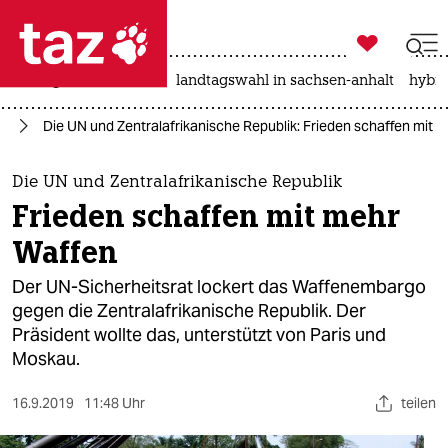

taz zahl ich
niedrigwasser
rente
landtagswahl in sachsen-anhalt
hybri

taz zahl ich
ka
Die UN und Zentralafrikanische Republik: Frieden schaffen mit 
taz zahl ich
themen
Die UN und Zentralafrikanische Republik
Frieden schaffen mit mehr
politik
Waffen
öko
Der UN-Sicherheitsrat lockert das Waffenembargo
gegen die Zentralafrikanische Republik. Der
gesellschaft
Präsident wollte das, unterstützt von Paris und
Moskau.
kultur
sport
16.9.2019
11:48 Uhr
teilen