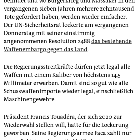
befindet und wo Bürgerkrieg und Massaker in den
epaper login
vergangenen sieben Jahren mehrere zehntausend
Tote gefordert haben, werden wieder einfacher.
Der UN-Sicherheitsrat lockerte am vergangenen
Donnerstag mit seiner einstimmig
angenommenen Resolution 2488
das bestehende
Waffenembargo gegen das Land
.
Die Regierungsstreitkräfte dürfen jetzt legal alle
Waffen mit einem Kaliber von höchstens 14,5
Millimeter erwerben. Damit sind so gut wie alle
Schusswaffenimporte wieder legal, einschließlich
Maschinengewehre.
Präsident Francis Touadéra, der sich 2020 zur
Wiederwahl stellen will, hatte für die Lockerung
geworben. Seine Regierungsarmee Faca zählt nur