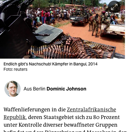
berlin
nord
wahrheit
verlag
verlag
veranstaltungen
Endlich gibt's Nachschub! Kämpfer in Bangui, 2014
Foto: reuters
shop
fragen & hilfe
Aus Berlin
Dominic Johnson
unterstützen
Waffenlieferungen in die
Zentralafrikanische
abo
Republik
, deren Staatsgebiet sich zu 80 Prozent
genossenschaft
unter Kontrolle diverser bewaffneter Gruppen