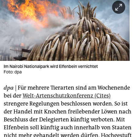
berlin
nord
wahrheit
verlag
verlag
veranstaltungen
Im Nairobi Nationalpark wird Elfenbein vernichtet
Foto: dpa
shop
dpa
| Für mehrere Tierarten sind am Wochenende
fragen & hilfe
bei der
Welt-Artenschutzkonferenz (Cites)
unterstützen
strengere Regelungen beschlossen worden. So ist
der Handel mit Knochen freilebender Löwen nach
abo
Beschluss der Delegierten künftig verboten. Mit
genossenschaft
Elfenbein soll künftig auch innerhalb von Staaten
nicht mehr gehandelt werden dürfen. Hochgestuft