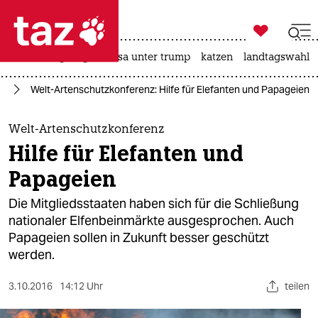

taz zahl ich
hitze
bergsteigen
usa unter trump
katzen
landtagswahl i

taz zahl ich
ie
Welt-Artenschutzkonferenz: Hilfe für Elefanten und Papageien
taz zahl ich
themen
Welt-Artenschutzkonferenz
Hilfe für Elefanten und
politik
Papageien
öko
Die Mitgliedsstaaten haben sich für die Schließung
nationaler Elfenbeinmärkte ausgesprochen. Auch
gesellschaft
Papageien sollen in Zukunft besser geschützt
werden.
kultur
sport
3.10.2016
14:12 Uhr
teilen