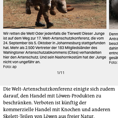
Wir retten die Welt! Oder jedenfalls die Tierwelt! Dieser Junge
Denn 
ist auf dem Weg zur 17. Welt-Artenschutzkonferenz, die vom
Antr
24. September bis 5. Oktober in Johannesburg stattgefunden
besch
hat. Mehr als 2.500 Vertreter der 183 Mitgliedsländer des
dahin
Wahingtoner Artenschutzabkommens (Cites) verhandelten
entn
hier den Artenschutz. Und sein Nashornkostüm hat der Junge
gesät
nicht von ungefähr an.
Foto:
Foto: ap
1
/
11
Die Welt-Artenschutzkonferenz einigte sich zudem
darauf, den Handel mit Löwen-Produkten zu
beschränken. Verboten ist künftig der
kommerzielle Handel mit Knochen und anderen
Skelett-Teilen von Löwen aus freier Natur.