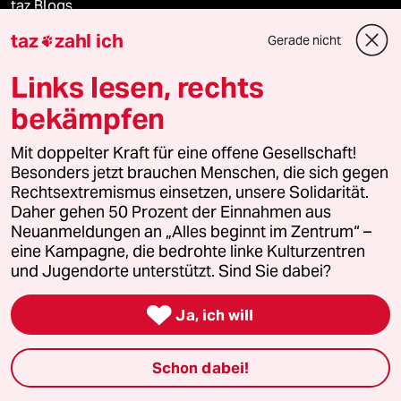
taz Blogs
taz
zahl ich
Gerade nicht

taz FUTURZWEI
Links lesen, rechts
Le Monde diplomatique
bekämpfen
taz Archiv
Mit doppelter Kraft für eine offene Gesellschaft!
Besonders jetzt brauchen Menschen, die sich gegen
Rechtsextremismus einsetzen, unsere Solidarität.
Daher gehen 50 Prozent der Einnahmen aus
Mehr taz Angebote
Neuanmeldungen an „Alles beginnt im Zentrum“ –
eine Kampagne, die bedrohte linke Kulturzentren
und Jugendorte unterstützt. Sind Sie dabei?
Reisen

Ja, ich will
Kantine
Shop
Schon dabei!