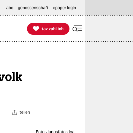
abo
genossenschaft
epaper login

taz zahl ich
taz zahl ich
volk
teilen
Foto: Jungsfoto: dpa