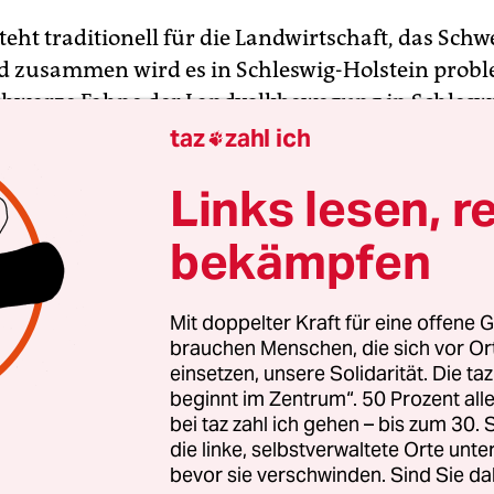
teht traditionell für die Landwirtschaft, das Schw
 zusammen wird es in Schleswig-Holstein probl
chwarze Fahne der Landvolkbewegung in Schlesw
its Ende der 1920er-Jahre ein silberner Pflug und 
taz
zahl ich

nd eben diese Landvolkbewegung organisierte da
Links lesen, r
ott und verübte mehrere Sprengstoffanschläge a
und Finanzämter und auf Privathäuser einzelner
bekämpfen
beamter. Mit der NSDAP hatten sie nicht nur de
r Republik gemein. Ganz offiziell distanzierte si
Mit doppelter Kraft für eine offene G
n der Anschläge zwar vom Landvolk, aber viele 
brauchen Menschen, die sich vor O
eure traten früh der Partei bei.
einsetzen, unsere Solidarität. Die ta
beginnt im Zentrum“. 50 Prozent a
wig-holsteinische Landvolk-Bewegung um Claus
bei taz zahl ich gehen – bis zum 30
die linke, selbstverwaltete Orte unte
mkens spielte der NSDAP schon früh mit ihren
bevor sie verschwinden. Sind Sie da
schen und antikapitalistischen Argumentation in