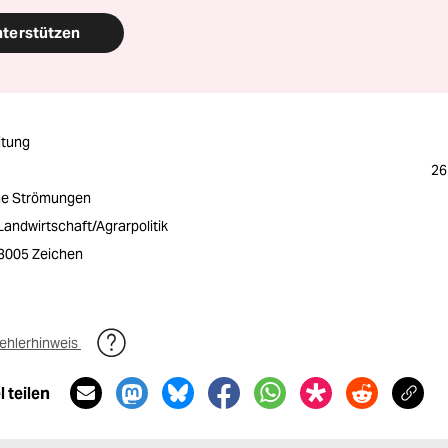
nterstützen
itung
26
che Strömungen
Landwirtschaft/Agrarpolitik
/ 3005 Zeichen
ehlerhinweis
 teilen