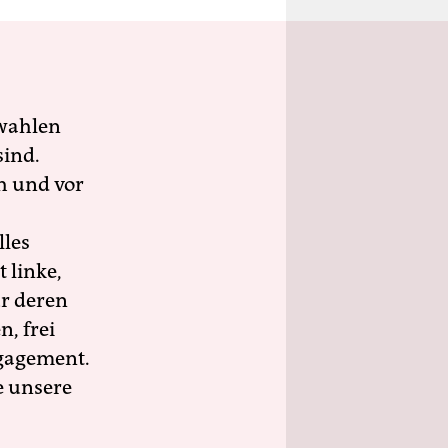
wahlen
sind.
h und vor
lles
 linke,
ür deren
n, frei
ngagement.
e unsere