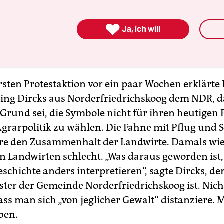
war kein Zufall, dass die NSDAP bei der Reichsta
den Dithmarscher Wahlkreisen jeweils circa 17 Pr

Ja, ich will
rg etwa zehn Prozent der Stimmen erreichte. Reic
damals lediglich bei etwa 2,6 Prozent.
rsten Protestaktion vor ein paar Wochen erklärte
ng Dircks aus Norderfriedrichskoog dem NDR, d
 Grund sei, die Symbole nicht für ihren heutigen 
Agrarpolitik zu wählen. Die Fahne mit Pflug und 
re den Zusammenhalt der Landwirte. Damals wie
en Landwirten schlecht. „Was daraus geworden ist
eschichte anders interpretieren“, sagte Dircks, de
ter der Gemeinde Norderfriedrichskoog ist. Nich
ass man sich „von jeglicher Gewalt“ distanziere. 
ben.