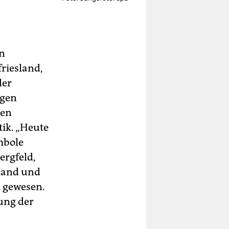
en
riesland,
der
igen
nen
tik. „Heute
mbole
ergfeld,
sland und
n gewesen.
nung der