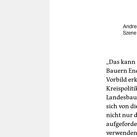
Andrea
Szene 
„Das kann 
Bauern End
Vorbild er
Kreispoliti
Landesbau
sich von d
nicht nur 
aufgeforde
verwenden