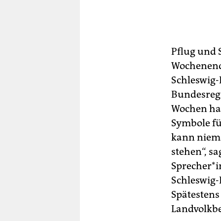
berlin
nord
wahrheit
Pflug und 
Wochenende
verlag
Schleswig-
verlag
Bundesregi
veranstaltungen
Wochen hat
Symbole für
shop
kann niema
fragen & hilfe
stehen“, s
unterstützen
Sprecher*i
Schleswig-
abo
Spätestens 
genossenschaft
Landvolkb