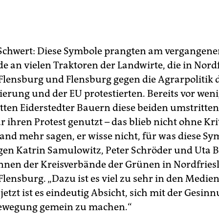
Schwert: Diese Symbole prangten am vergangen
 an vielen Traktoren der Landwirte, die in Nordf
Flensburg und Flensburg gegen die Agrarpolitik 
erung und der EU protestierten. Bereits vor wen
ten Eiderstedter Bauern diese beiden umstritte
 ihren Protest genutzt – das blieb nicht ohne Kri
nd mehr sagen, er wisse nicht, für was diese Sy
agen Katrin Samulowitz, Peter Schröder und Uta B
nnen der Kreisverbände der Grünen in Nordfrie
Flensburg. „Dazu ist es viel zu sehr in den Medie
jetzt ist es eindeutig Absicht, sich mit der Gesin
ewegung gemein zu machen.“