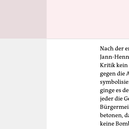
Hände. Es 
in den bei
in Steinbu
die NSDAP 
Nach der e
Jann-Henni
Kritik kein
gegen die 
symbolisie
ginge es d
jeder die G
Bürgermeis
betonen, d
keine Bom