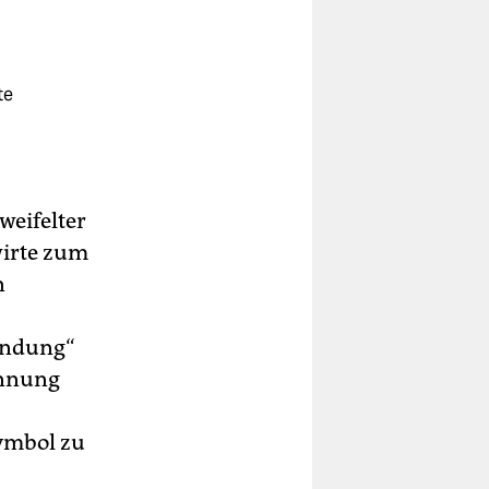
te
weifelter
wirte zum
n
indung“
innung
Symbol zu