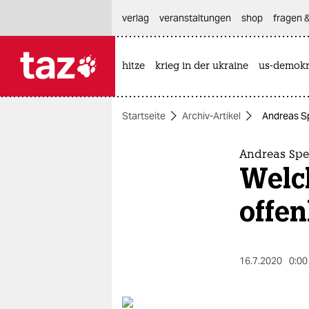
hautnavigation anspringen
hauptinhalt anspringen
footer anspringen
verlag
veranstaltungen
shop
fragen &
hitze
krieg in der ukraine
us-demokr

taz zahl ich
taz zahl ich
Startseite
Archiv-Artikel
Andreas Sp
themen
politik
Andreas Spe
Welc
öko
offen
gesellschaft
kultur
16.7.2020
0:00
sport