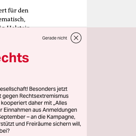
ert für den
ematisch,
ig-Holstein
ein rotes
Gerade nicht
mals einen
echts
uf
n Hass auf
ch die
esellschaft! Besonders jetzt
der
rt gegen Rechtsextremismus
z kooperiert daher mit „Alles
ller Einnahmen aus Anmeldungen
 Heim und
. September – an die Kampagne,
rstützt und Freiräume sichern will,
bei?
 die