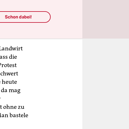
gswahl 1928
ozent und
Schon dabei!
hsweit lag
 Landwirt
ass die
Protest
Schwert
 heute
, da mag
r
t ohne zu
Man bastele