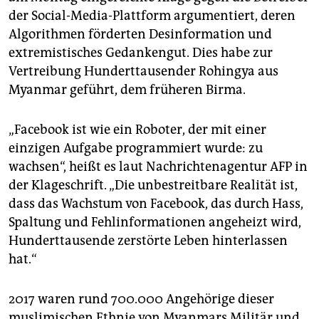
epaper login
der Social-Media-Plattform argumentiert, deren
Algorithmen förderten Desinformation und
extremistisches Gedankengut. Dies habe zur
Vertreibung Hunderttausender Rohingya aus
Myanmar geführt, dem früheren Birma.
„Facebook ist wie ein Roboter, der mit einer
einzigen Aufgabe programmiert wurde: zu
wachsen“, heißt es laut Nachrichtenagentur AFP in
der Klageschrift. „Die unbestreitbare Realität ist,
dass das Wachstum von Facebook, das durch Hass,
Spaltung und Fehlinformationen angeheizt wird,
Hunderttausende zerstörte Leben hinterlassen
hat.“
2017 waren rund 700.000 Angehörige dieser
muslimischen Ethnie von Myanmars Militär und