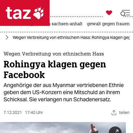

taz zahl ich
hitze
landtagswahl in sachsen-anhalt
gewalt gegen frauen

taz zahl ich
ar
Wegen Verbreitung von ethnischem Hass: Rohingya klagen geg
taz zahl ich
themen
Wegen Verbreitung von ethnischem Hass
Rohingya klagen gegen
politik
Facebook
öko
Angehörige der aus Myanmar vertriebenen Ethnie
geben dem US-Konzern eine Mitschuld an ihrem
gesellschaft
Schicksal. Sie verlangen nun Schadenersatz.
kultur
7.12.2021
17:40 Uhr
teilen
sport