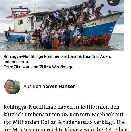
berlin
nord
wahrheit
verlag
verlag
Rohingya-Flüchtlinge kommen am Lancok Beach in Aceh,
Indonesien an
veranstaltungen
Foto: Zikri Maulana/ZUMA Wire/imago
shop
fragen & hilfe
Aus Berlin
Sven Hansen
unterstützen
Rohingya-Flüchtlinge haben in Kalifornien den
abo
kürzlich umbenannten US-Konzern Facebook auf
genossenschaft
150 Milliarden Dollar Schadenersatz verklagt. Die
am Montag eingereichte Klage gegen die Betreiber