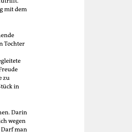
trifft.
ng mit dem
ehende
en Tochter
gleitete
 Freude
e zu
tück in
hen. Darin
 ich wegen
. Darf man