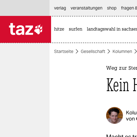
hautnavigation anspringen
hauptinhalt anspringen
footer anspringen
verlag
veranstaltungen
shop
fragen &
hitze
surfen
landtagswahl in sachse

taz zahl ich
taz zahl ich
Startseite
Gesellschaft
Kolumnen
themen
politik
Weg zur Ste
Kein 
öko
gesellschaft
kultur
Kol
von
sport