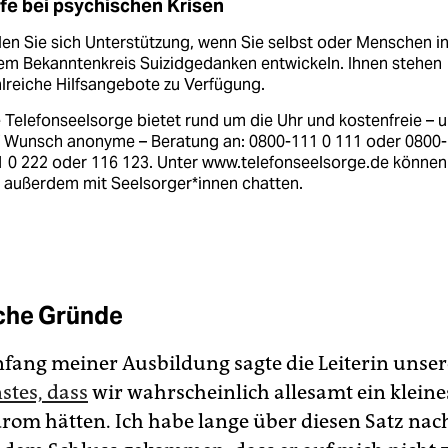
lfe bei psychischen Krisen
en Sie sich Unterstützung, wenn Sie selbst oder Menschen i
em Bekanntenkreis Suizidgedanken entwickeln. Ihnen stehen
lreiche Hilfsangebote zu Verfügung.
 Telefonseelsorge bietet rund um die Uhr und kostenfreie – 
f Wunsch anonyme – Beratung an: 0800-111 0 111 oder 0800-
 0 222 oder 116 123. Unter www.telefonseelsorge.de können
 außerdem mit Seel­sor­ge­r*in­nen chatten.
che Gründe
fang meiner Ausbildung sagte die Leiterin unser
stes, dass
wir wahrscheinlich allesamt ein kleine
rom hätten. Ich habe lange über diesen Satz na