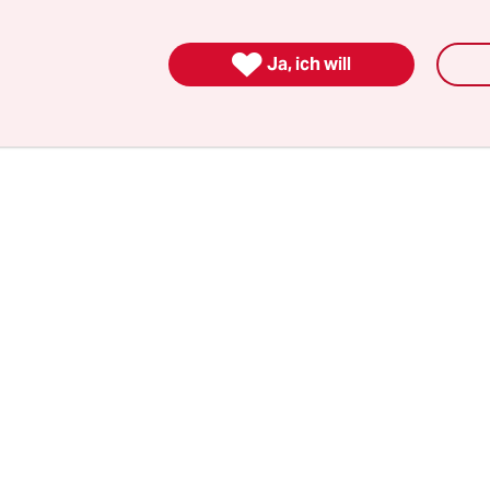
s zur Sterbebegleitung gebracht. Die Auseinand
d hat mich gezwungen, nach dem Leben zu frage

Ja, ich will