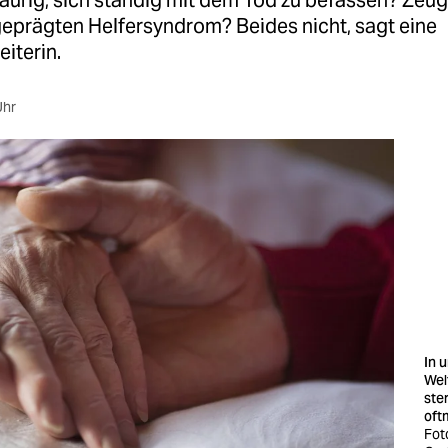
aurig, sich ständig mit dem Tod zu befassen? Zeug
eprägten Helfersyndrom? Beides nicht, sagt eine
iterin.
Uhr
In 
Wel
ste
oft
Fot