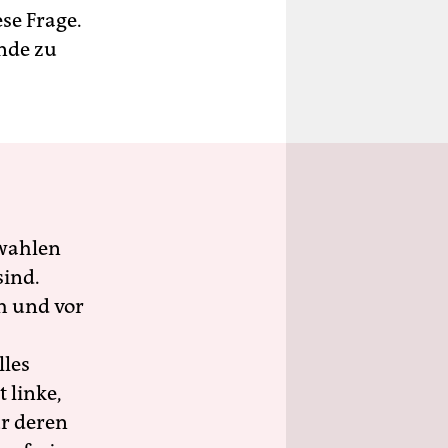
se Frage.
ünde zu
wahlen
sind.
h und vor
lles
 linke,
ür deren