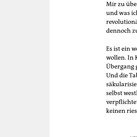
Mir zu übe
und was ich
revolution
dennoch zu
Es ist ein
wollen. In 
Übergang ge
Und die Ta
säkularisi
selbst wes
verpflicht
keinen ri