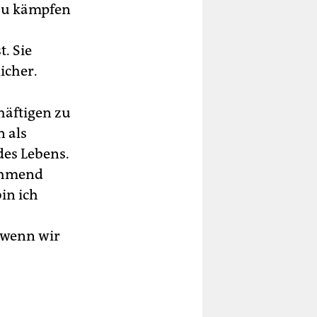
 zu kämpfen
. Sie
icher.
häftigen zu
n als
des Lebens.
nehmend
in ich
, wenn wir