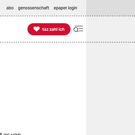
abo
genossenschaft
epaper login

taz zahl ich
taz zahl ich