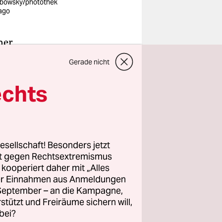
bowsky/photothek
ago
ner
n Tod
Gerade nicht
t schwer,
e Frage
echts
 Tätigkeit
z im
esellschaft! Besonders jetzt
rt gegen Rechtsextremismus
e mit dem
z kooperiert daher mit „Alles
m zu
ller Einnahmen aus Anmeldungen
 vom Acker.
. September – an die Kampagne,
anz
rstützt und Freiräume sichern will,
bei?
id meines