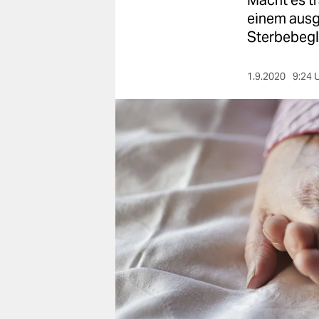
Macht es tr
berlin
einem ausg
nord
Sterbebegle
wahrheit
1.9.2020
9:24 
verlag
verlag
veranstaltungen
shop
fragen & hilfe
unterstützen
abo
genossenschaft