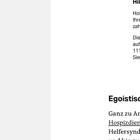
Hi
Hol
Ihr
zah
Die
au
111
Sie
Egoistis
Ganz zu An
Hospizdien
Helfersynd