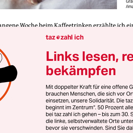
Gra
/im
angene Woche beim Kaffeetrinken erzählte ich ei
undin davon, dass ich jetzt eine Kolumne über de
taz
zahl ich

reibe. Sie schaute mich an und sagte: Ist das nich
l mit dem Tod zu beschäftigen? Und traurig? Dies
Links lesen, r
h ständig zu hören. Vor allem, wenn es um meine
bekämpfen
egleiterin geht. Meine Antwort lautet: Nein. Gan
Mit doppelter Kraft für eine offene G
brauchen Menschen, die sich vor O
cheinen sich in zwei Gruppen zu teilen, wenn si
einsetzen, unsere Solidarität. Die ta
ntiert werden. Die einen müssen sich nähern, u
beginnt im Zentrum“. 50 Prozent a
 Die anderen machen sich so schnell wie möglich
bei taz zahl ich gehen – bis zum 30
 zur ersten Kategorie, aber ich muss gestehen: G
die linke, selbstverwaltete Orte unte
bevor sie verschwinden. Sind Sie da
 hat das auch nicht angefangen. Mich hat der Suiz