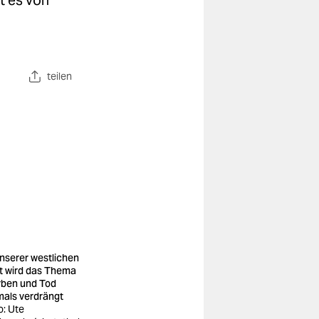
t es von
teilen
unserer westlichen
t wird das Thema
rben und Tod
mals verdrängt
o: Ute