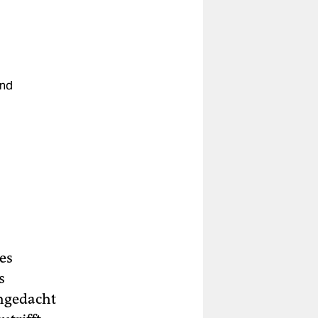
n
und
es
s
chgedacht