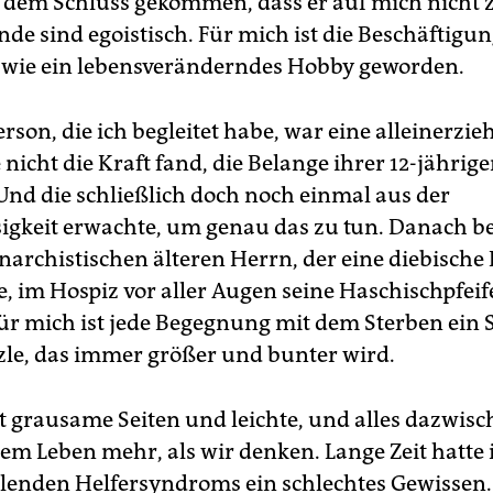
 dem Schluss gekommen, dass er auf mich nicht zu
de sind egoistisch. Für mich ist die Beschäftigu
 wie ein lebensveränderndes Hobby geworden.
erson, die ich begleitet habe, war eine alleinerzi
 nicht die Kraft fand, die Belange ihrer 12-jährig
 Und die schließlich doch noch einmal aus der
igkeit erwachte, um genau das zu tun. Danach be
anarchistischen älteren Herrn, der eine diebische
e, im Hospiz vor aller Augen seine Haschischpfeif
ür mich ist jede Begegnung mit dem Sterben ein S
le, das immer größer und bunter wird.
t grausame Seiten und leichte, und alles dazwisc
 dem Leben mehr, als wir denken. Lange Zeit hatte
lenden Helfersyndroms ein schlechtes Gewissen