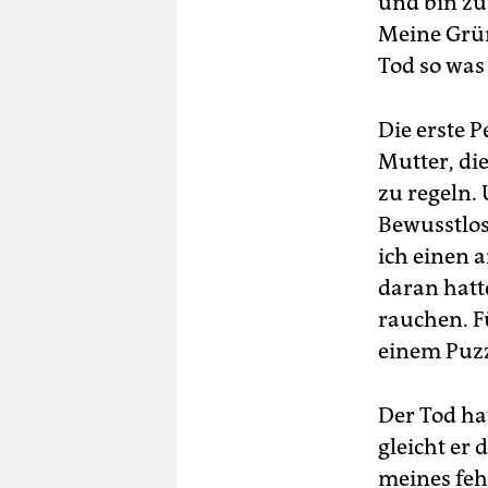
und bin zu
Meine Grün
Tod so was
Die erste P
Mutter, die
zu regeln.
Bewusstlos
ich einen 
daran hatt
rauchen. F
einem Puzz
Der Tod ha
gleicht er
meines feh