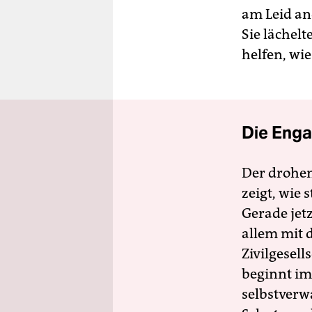
am Leid an
Sie lächelt
helfen, wie
Die Enga
Der drohe
zeigt, wie
Gerade jet
allem mit d
Zivilgesell
beginnt im
selbstverw