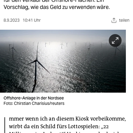
berlin
Vorschlag, wie das Geld zu verwenden wäre.
nord
8.9.2023
10:41 Uhr
teilen
wahrheit
verlag
verlag
veranstaltungen
shop
fragen & hilfe
unterstützen
Offshore-Anlage in der Nordsee
Foto: Chirstian Charisius/reuters
abo
I
mmer wenn ich an diesem Kiosk vorbeikomme,
genossenschaft
wirbt da ein Schild fürs Lottospielen: „22