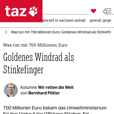

taz zahl ich
hitze
surfen
landtagswahl in sachsen-anhalt
gewalt gegen

taz zahl ich
ie
Was tun mit 700 Millionen Euro: Goldenes Windrad als Stinkefing
taz zahl ich
themen
Was tun mit 700 Millionen Euro
Goldenes Windrad als
politik
Stinkefinger
öko
gesellschaft
Kolumne
Wir retten die Welt
kultur
von
Bernhard Pötter
sport
700 Millionen Euro bekam das Umweltministerium
für den Verkauf der Offshore-Flächen. Ein