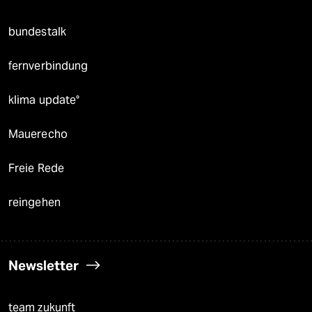
bundestalk
fernverbindung
klima update°
Mauerecho
Freie Rede
reingehen
Newsletter
team zukunft