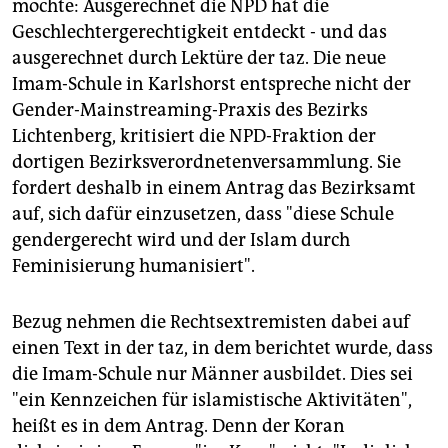
berlin
möchte: Ausgerechnet die NPD hat die
Geschlechtergerechtigkeit entdeckt - und das
nord
ausgerechnet durch Lektüre der taz. Die neue
Imam-Schule in Karlshorst entspreche nicht der
wahrheit
Gender-Mainstreaming-Praxis des Bezirks
verlag
Lichtenberg, kritisiert die NPD-Fraktion der
dortigen Bezirksverordnetenversammlung. Sie
verlag
fordert deshalb in einem Antrag das Bezirksamt
auf, sich dafür einzusetzen, dass "diese Schule
veranstaltungen
gendergerecht wird und der Islam durch
shop
Feminisierung humanisiert".
fragen & hilfe
Bezug nehmen die Rechtsextremisten dabei auf
unterstützen
einen Text in der taz, in dem berichtet wurde, dass
die Imam-Schule nur Männer ausbildet. Dies sei
abo
"ein Kennzeichen für islamistische Aktivitäten",
genossenschaft
heißt es in dem Antrag. Denn der Koran