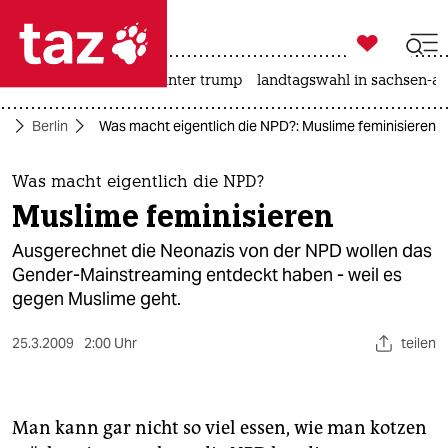

taz zahl ich
nahost-konflikt
usa unter trump
landtagswahl in sachsen-an

taz zahl ich
te
Berlin
Was macht eigentlich die NPD?: Muslime feminisieren
taz zahl ich
themen
Was macht eigentlich die NPD?
Muslime feminisieren
politik
Ausgerechnet die Neonazis von der NPD wollen das
öko
Gender-Mainstreaming entdeckt haben - weil es
gegen Muslime geht.
gesellschaft
25.3.2009
2:00 Uhr
teilen
kultur
sport
Man kann gar nicht so viel essen, wie man kotzen