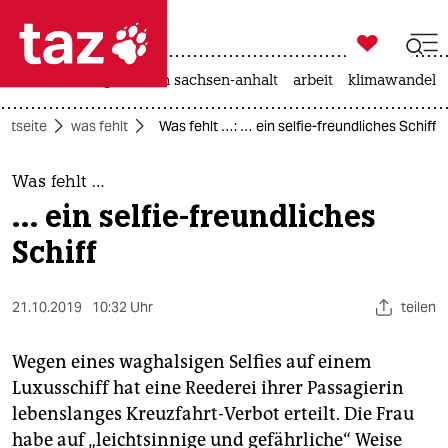

taz zahl ich
hitze
landtagswahl in sachsen-anhalt
arbeit
klimawandel

taz zahl ich
artseite
was fehlt
Was fehlt …: … ein selfie-freundliches Schiff
taz zahl ich
themen
Was fehlt …
… ein selfie-freundliches
politik
Schiff
öko
21.10.2019
10:32 Uhr
teilen
gesellschaft
kultur
Wegen eines waghalsigen Selfies auf einem
Luxusschiff hat eine Reederei ihrer Passagierin
sport
lebenslanges Kreuzfahrt-Verbot erteilt. Die Frau
habe auf „leichtsinnige und gefährliche“ Weise