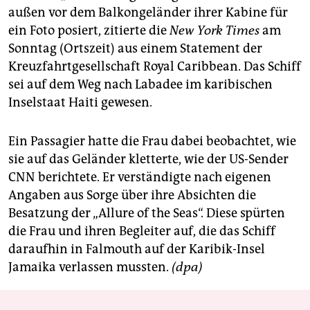
berlin
außen vor dem Balkongeländer ihrer Kabine für
ein Foto posiert, zitierte die
New York Times
am
nord
Sonntag (Ortszeit) aus einem Statement der
wahrheit
Kreuzfahrtgesellschaft Royal Caribbean. Das Schiff
sei auf dem Weg nach Labadee im karibischen
verlag
Inselstaat Haiti gewesen.
verlag
Ein Passagier hatte die Frau dabei beobachtet, wie
veranstaltungen
sie auf das Geländer kletterte, wie der US-Sender
shop
CNN berichtete. Er verständigte nach eigenen
Angaben aus Sorge über ihre Absichten die
fragen & hilfe
Besatzung der „Allure of the Seas“. Diese spürten
unterstützen
die Frau und ihren Begleiter auf, die das Schiff
daraufhin in Falmouth auf der Karibik-Insel
abo
Jamaika verlassen mussten.
(dpa)
genossenschaft