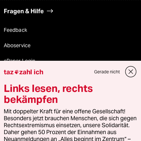
Fragen & Hilfe
Feedback
Aboservice
ePaper Login
taz
zahl ich
Gerade nicht

Downloads für Abonnierende
Links lesen, rechts
bekämpfen
© 2026 taz Verlags und Vertriebs GmbH
Mit doppelter Kraft für eine offene Gesellschaft!
Alle Rechte vorbehalten. Bei rechtlichen Fragen oder für Genehmigungen
wenden Sie sich bitte an
lizenzen@taz.de
Besonders jetzt brauchen Menschen, die sich gegen
Rechtsextremismus einsetzen, unsere Solidarität.
Daher gehen 50 Prozent der Einnahmen aus
Feedback
Redaktionsstatut
Kommune-Richtlinien
KI-
Neuanmeldungen an „Alles beginnt im Zentrum“ –