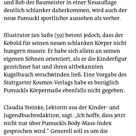
berlin
und Bob der Baumeister in einer Neuauflage
deutlich schlanker daherkommen, wird auch der
nord
neue Pumuckl sportlicher aussehen als vorher.
wahrheit
Illustrator Jan Saße (39) betont jedoch, dass der
verlag
Kobold für seinen neuen schlanken Körper nicht
hungern musste. Er habe sich allein an seinen
verlag
eigenen Söhnen orientiert, als er die Kinderfigur
veranstaltungen
gezeichnet hat und ihren altbekannten
Kugelbauch verschwinden ließ. Eine Vorgabe des
shop
Stuttgarter Kosmos-Verlags habe es bezüglich
fragen & hilfe
Pumuckls Körpermaße ebenfalls nicht gegeben.
unterstützen
Claudia Steinke, Lektorin aus der Kinder- und
abo
Jugendbuchredaktion, sagt: „Ich hoffe, dass jetzt
nicht nur über Pumuckls Body-Mass-Index
genossenschaft
gesprochen wird.“ Generell soll es um die