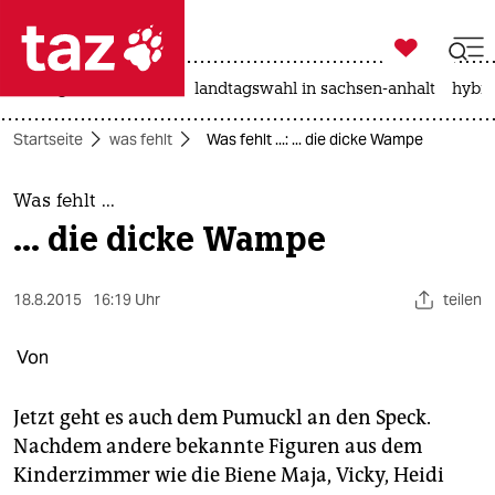

taz zahl ich
niedrigwasser
rente
landtagswahl in sachsen-anhalt
hybri

taz zahl ich
Startseite
was fehlt
Was fehlt ...: ... die dicke Wampe
taz zahl ich
themen
Was fehlt ...
... die dicke Wampe
politik
öko
18.8.2015
16:19 Uhr
teilen
gesellschaft
Von
kultur
Jetzt geht es auch dem Pumuckl an den Speck.
Nachdem andere bekannte Figuren aus dem
sport
Kinderzimmer wie die Biene Maja, Vicky, Heidi