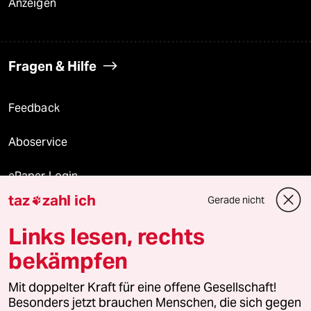
Anzeigen
Fragen & Hilfe
Feedback
Aboservice
ePaper Login
taz
zahl ich
Gerade nicht

Downloads für Abonnierende
Links lesen, rechts
bekämpfen
© 2026 taz Verlags und Vertriebs GmbH
Alle Rechte vorbehalten. Bei rechtlichen Fragen oder für Genehmigungen
Mit doppelter Kraft für eine offene Gesellschaft!
wenden Sie sich bitte an
lizenzen@taz.de
Besonders jetzt brauchen Menschen, die sich gegen