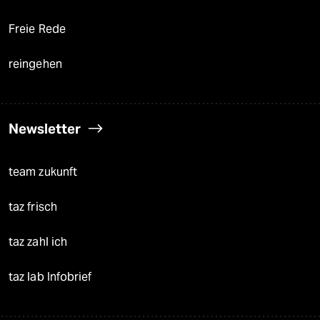
Freie Rede
reingehen
Newsletter
team zukunft
taz frisch
taz zahl ich
taz lab Infobrief