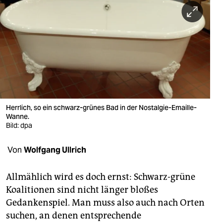
berlin
nord
wahrheit
verlag
verlag
veranstaltungen
Herrlich, so ein schwarz-grünes Bad in der Nostalgie-Emaille-
Wanne.
shop
Bild: dpa
fragen & hilfe
Von
Wolfgang Ullrich
unterstützen
Allmählich wird es doch ernst: Schwarz-grüne
abo
Koalitionen sind nicht länger bloßes
Gedankenspiel. Man muss also auch nach Orten
genossenschaft
suchen, an denen entsprechende