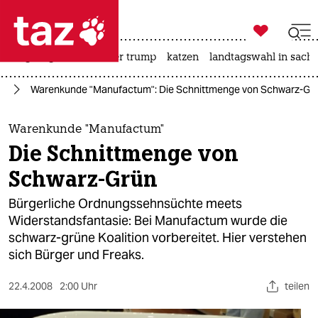

taz zahl ich
bergsteigen
usa unter trump
katzen
landtagswahl in sachs

taz zahl ich
um
Warenkunde "Manufactum": Die Schnittmenge von Schwarz-Gr
taz zahl ich
themen
Warenkunde "Manufactum"
Die Schnittmenge von
politik
Schwarz-Grün
öko
Bürgerliche Ordnungssehnsüchte meets
Widerstandsfantasie: Bei Manufactum wurde die
gesellschaft
schwarz-grüne Koalition vorbereitet. Hier verstehen
sich Bürger und Freaks.
kultur
sport
22.4.2008
2:00 Uhr
teilen