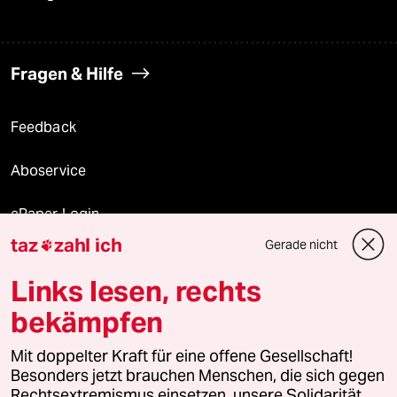
Fragen & Hilfe
Feedback
Aboservice
ePaper Login
taz
zahl ich
Gerade nicht

Downloads für Abonnierende
Links lesen, rechts
bekämpfen
© 2026 taz Verlags und Vertriebs GmbH
Alle Rechte vorbehalten. Bei rechtlichen Fragen oder für Genehmigungen
Mit doppelter Kraft für eine offene Gesellschaft!
wenden Sie sich bitte an
lizenzen@taz.de
Besonders jetzt brauchen Menschen, die sich gegen
Rechtsextremismus einsetzen, unsere Solidarität.