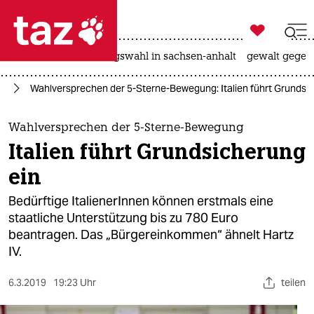

taz zahl ich
hitze
surfen
landtagswahl in sachsen-anhalt
gewalt gegen

taz zahl ich
pa
Wahlversprechen der 5-Sterne-Bewegung: Italien führt Grundsi
taz zahl ich
themen
Wahlversprechen der 5-Sterne-Bewegung
Italien führt Grundsicherung
politik
ein
öko
Bedürftige ItalienerInnen können erstmals eine
staatliche Unterstützung bis zu 780 Euro
gesellschaft
beantragen. Das „Bürgereinkommen“ ähnelt Hartz
IV.
kultur
sport
6.3.2019
19:23 Uhr
teilen