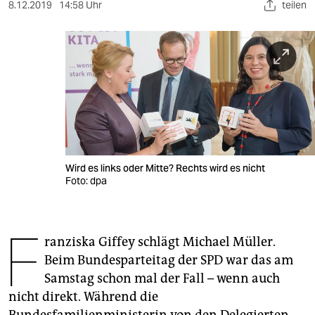
berlin
8.12.2019
14:58 Uhr
teilen
nord
wahrheit
verlag
verlag
veranstaltungen
Wird es links oder Mitte? Rechts wird es nicht
shop
Foto: dpa
fragen & hilfe
F
unterstützen
ranziska Giffey schlägt Michael Müller.
Beim Bundesparteitag der SPD war das am
abo
Samstag schon mal der Fall – wenn auch
genossenschaft
nicht direkt. Während die