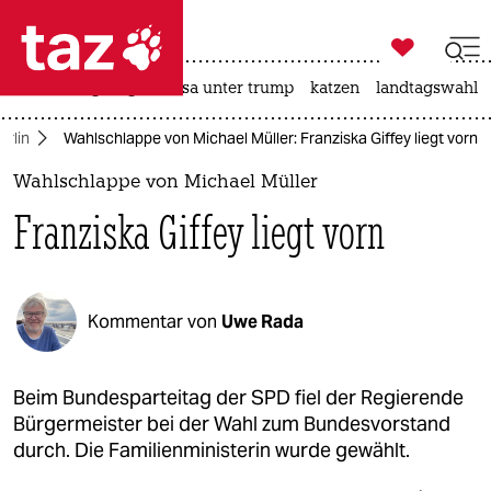

taz zahl ich
hitze
bergsteigen
usa unter trump
katzen
landtagswahl i

taz zahl ich
erlin
Wahlschlappe von Michael Müller: Franziska Giffey liegt vorn
taz zahl ich
Wahlschlappe von Michael Müller
themen
Franziska Giffey liegt vorn
politik
öko
Kommentar von
Uwe Rada
gesellschaft
kultur
Beim Bundesparteitag der SPD fiel der Regierende
Bürgermeister bei der Wahl zum Bundesvorstand
sport
durch. Die Familienministerin wurde gewählt.