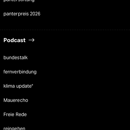
panterpreis 2026
Podcast
bundestalk
fernverbindung
klima update°
Mauerecho
Freie Rede
reingehen