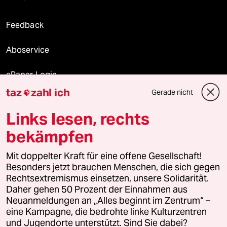
Feedback
Aboservice
ePaper Login
taz
zahl ich
Gerade nicht

Downloads für Abonnierende
Links lesen, rechts
bekämpfen
© 2026 taz Verlags und Vertriebs GmbH
Mit doppelter Kraft für eine offene Gesellschaft!
Alle Rechte vorbehalten. Bei rechtlichen Fragen oder für Genehmigungen
wenden Sie sich bitte an
lizenzen@taz.de
Besonders jetzt brauchen Menschen, die sich gegen
Rechtsextremismus einsetzen, unsere Solidarität.
Daher gehen 50 Prozent der Einnahmen aus
Feedback
Redaktionsstatut
Kommune-Richtlinien
KI-
Neuanmeldungen an „Alles beginnt im Zentrum“ –
eine Kampagne, die bedrohte linke Kulturzentren
Leitlinie
Informant
Datenschutz
Impressum
AGB
und Jugendorte unterstützt. Sind Sie dabei?