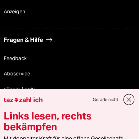
Anzeigen
Fragen & Hilfe
Feedback
Aboservice
ePaper Login
taz
zahl ich
Gerade nicht

Downloads für Abonnierende
Links lesen, rechts
bekämpfen
© 2026 taz Verlags und Vertriebs GmbH
Mit doppelter Kraft für eine offene Gesellschaft!
Alle Rechte vorbehalten. Bei rechtlichen Fragen oder für Genehmigungen