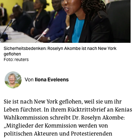
berlin
nord
wahrheit
verlag
Sicherheitsbedenken: Roselyn Akombe ist nach New York
geflohen
verlag
Foto: reuters
veranstaltungen
shop
Von
Ilona Eveleens
fragen & hilfe
Sie ist nach New York geflohen, weil sie um ihr
unterstützen
Leben fürchtet. In ihrem Rücktrittsbrief an Kenias
abo
Wahlkommission schreibt Dr. Roselyn Akombe:
„Mitglieder der Kommission werden von
genossenschaft
politischen Akteuren und Protestierenden