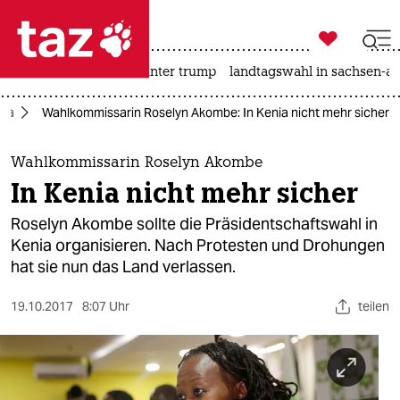

taz zahl ich
nahost-konflikt
usa unter trump
landtagswahl in sachsen-an

taz zahl ich
ika
Wahlkommissarin Roselyn Akombe: In Kenia nicht mehr sicher
taz zahl ich
themen
Wahlkommissarin Roselyn Akombe
In Kenia nicht mehr sicher
politik
Roselyn Akombe sollte die Präsidentschaftswahl in
öko
Kenia organisieren. Nach Protesten und Drohungen
hat sie nun das Land verlassen.
gesellschaft
19.10.2017
8:07 Uhr
teilen
kultur
sport