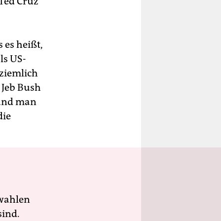
 Ted Cruz
 es heißt,
ls US-
ziemlich
 Jeb Bush
 und man
die
wahlen
sind.