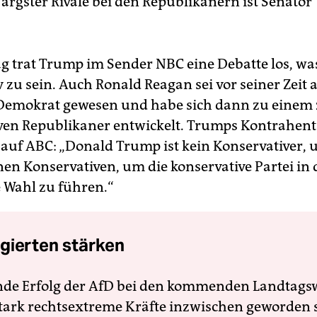
 ärgster Rivale bei den Republikanern ist Senator
 trat Trump im Sender NBC eine Debatte los, was
 zu sein. Auch Ronald Reagan sei vor seiner Zeit a
Demokrat gewesen und habe sich dann zu einem 
ven Republikaner entwickelt. Trumps Kontrahent
 auf ABC: „Donald Trump ist kein Konservativer,
nen Konservativen, um die konservative Partei in 
 Wahl zu führen.“
gierten stärken
nde Erfolg der AfD bei den kommenden Landtags
 stark rechtsextreme Kräfte inzwischen geworden 