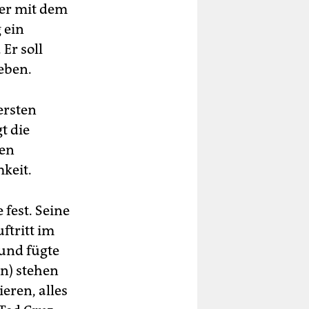
 er mit dem
 ein
 Er soll
eben.
ersten
t die
ten
keit.
fest. Seine
ftritt im
 und fügte
an) stehen
eren, alles