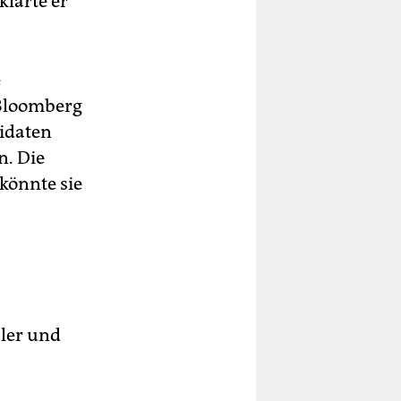
klärte er
e
 Bloomberg
didaten
n. Die
könnte sie
aler und