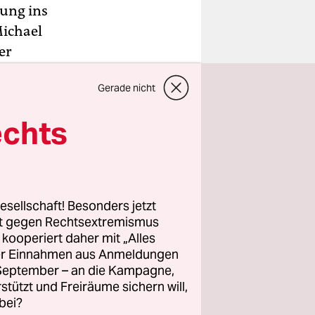
ung ins
Michael
er
e
Gerade nicht
wohl vor
 Sonntag um
echts
ch ihrer
ton, nicht
esellschaft! Besonders jetzt
. „Naja,
rt gegen Rechtsextremismus
 kriegen,
z kooperiert daher mit „Alles
ller Einnahmen aus Anmeldungen
r
. September – an die Kampagne,
r: „Zeig
rstützt und Freiräume sichern will,
bei?