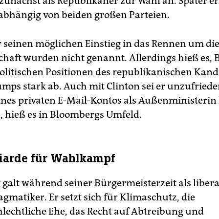
zunächst als Republikaner zur Wahl an. Später er
nabhängig von beiden großen Parteien.
 seinen möglichen Einstieg in das Rennen um di
chaft wurden nicht genannt. Allerdings hieß es,
politischen Positionen des republikanischen Kan
mps stark ab. Auch mit Clinton sei er unzufriede
nes privaten E-Mail-Kontos als Außenministerin 
 hieß es in Bloombergs Umfeld.
liarde für Wahlkampf
galt während seiner Bürgermeisterzeit als liber
agmatiker. Er setzt sich für Klimaschutz, die
hlechtliche Ehe, das Recht auf Abtreibung und