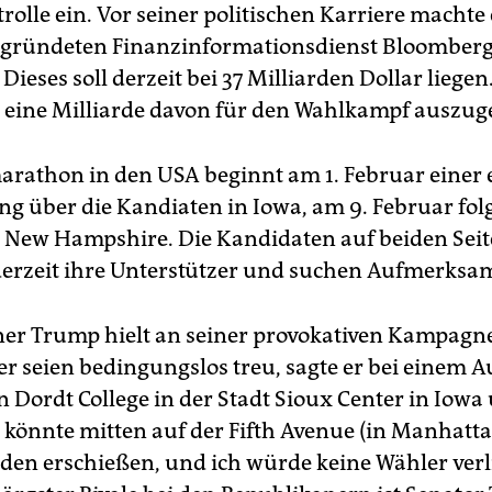
rolle ein. Vor seiner politischen Karriere machte
gründeten Finanzinformationsdienst Bloomberg
ieses soll derzeit bei 37 Milliarden Dollar liegen.
n, eine Milliarde davon für den Wahlkampf auszug
rathon in den USA beginnt am 1. Februar einer 
 über die Kandiaten in Iowa, am 9. Februar folg
 New Hampshire. Die Kandidaten auf beiden Sei
rzeit ihre Unterstützer und suchen Aufmerksam
er Trump hielt an seiner provokativen Kampagne 
r seien bedingungslos treu, sagte er bei einem Au
n Dordt College in der Stadt Sioux Center in Iowa
h könnte mitten auf der Fifth Avenue (in Manhatt
en erschießen, und ich würde keine Wähler verli