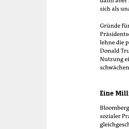
dann aber 
sich als u
Gründe für
Präsidents
lehne die 
Donald Tru
Nutzung ei
schwächen,
Eine Mil
Bloomberg 
sozialer Pr
gleichgesc