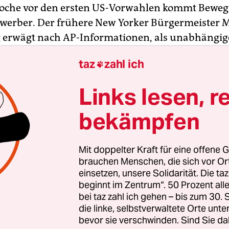
Woche vor den ersten US-Vorwahlen kommt Beweg
ewerber. Der frühere New Yorker Bürgermeister 
 erwägt nach AP-Informationen, als unabhängig
nzutreten. Seine Entscheidung will der 73-jährig
taz
zahl ich

demnach bis März treffen. Tritt er an, ginge das 
asten der Demokraten. Diese bemühten sich am
Links lesen, r
it.
bekämpfen
ie ehemalige Außenministerin Hillary Clinton, na
tion wolle Bloomberg nur antreten, wenn sie, Clin
Mit doppelter Kraft für eine offene G
 Präsidentschaftskandidatin der Demokraten werde
brauchen Menschen, die sich vor O
ihm diese Bürde abnehmen und die Nominierung
einsetzen, unsere Solidarität. Die ta
beginnt im Zentrum“. 50 Prozent a
icht antreten muss“, sagte sie dem Sender NBC. Ih
bei taz zahl ich gehen – bis zum 30
 Bernie Sanders sagte mit Blick auf Bloomberg nu
die linke, selbstverwaltete Orte unte
u drauf hast!“
bevor sie verschwinden. Sind Sie da