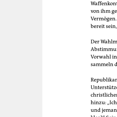
Waffenkont
von ihm ge
Vermögen. D
bereit sei
Der Wahlma
Abstimmung
Vorwahl in
sammeln de
Republikan
Unterstütze
christliche
hinzu: „Ic
und jemand