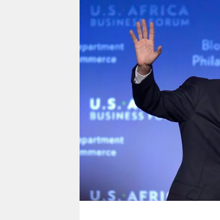
berlin
nord
wahrheit
verlag
verlag
veranstaltungen
shop
fragen & hilfe
unterstützen
abo
genossenschaft