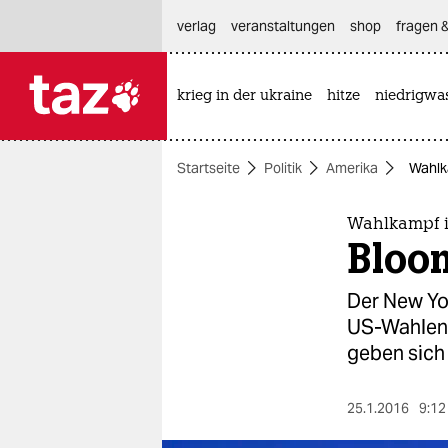
hautnavigation anspringen
hauptinhalt anspringen
footer anspringen
verlag
veranstaltungen
shop
fragen &
krieg in der ukraine
hitze
niedrigwa

taz zahl ich
taz zahl ich
Startseite
Politik
Amerika
Wahlk
themen
politik
Wahlkampf 
Bloom
öko
Der New Yo
gesellschaft
US-Wahlen 
geben sich
kultur
sport
25.1.2016
9:12