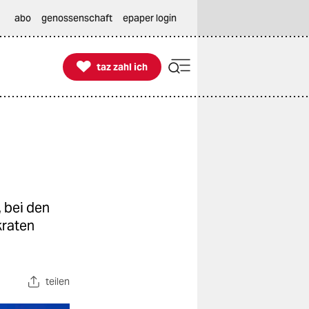
abo
genossenschaft
epaper login

taz zahl ich
taz zahl ich
 bei den
kraten
teilen