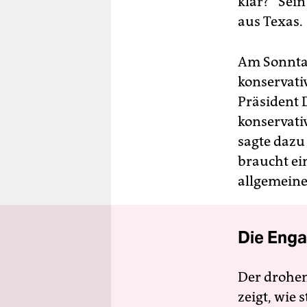
klar?“ Sein
aus Texas.
Am Sonntag
konservativ
Präsident 
konservati
sagte dazu
braucht ei
allgemeine
Die Enga
Der drohe
zeigt, wie