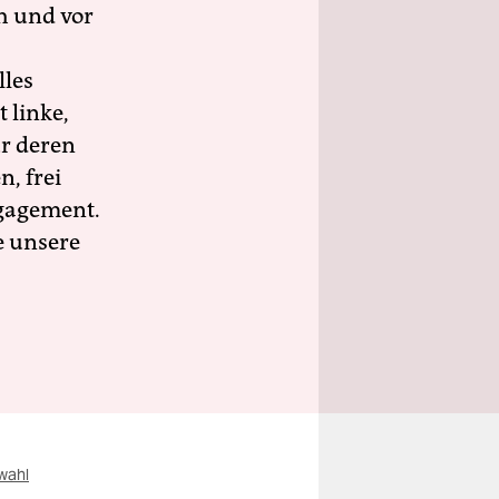
h und vor
lles
 linke,
ür deren
n, frei
ngagement.
e unsere
wahl