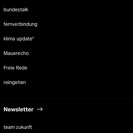
bundestalk
fernverbindung
klima update°
Mauerecho
Freie Rede
reingehen
Newsletter
team zukunft