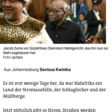
berlin
nord
wahrheit
verlag
verlag
Jacob Zuma vor Südafrikas Oberstem Wahlgericht, das ihn nun zur
Wahl zugelassen hat
veranstaltungen
Foto: ap/dpa
shop
Aus Johannesburg
Savious Kwinika
fragen & hilfe
unterstützen
Es ist erst wenige Tage her, da war Südafrika ein
Land der Stromausfälle, der Schlaglöcher und der
abo
Müllberge.
genossenschaft
Jetzt plötzlich gibt es Strom, Straßen werden