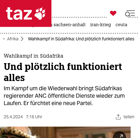

taz zahl ich
hitze
landtagswahl in sachsen-anhalt
iran-krieg
ceuta

taz zahl ich
Afrika
Wahlkampf in Südafrika: Und plötzlich funktioniert alles
taz zahl ich
themen
Wahlkampf in Südafrika
Und plötzlich funktioniert
politik
alles
öko
Im Kampf um die Wiederwahl bringt Südafrikas
regierender ANC öffentliche Dienste wieder zum
gesellschaft
Laufen. Er fürchtet eine neue Partei.
kultur
25.4.2024
7:16 Uhr
teilen
sport