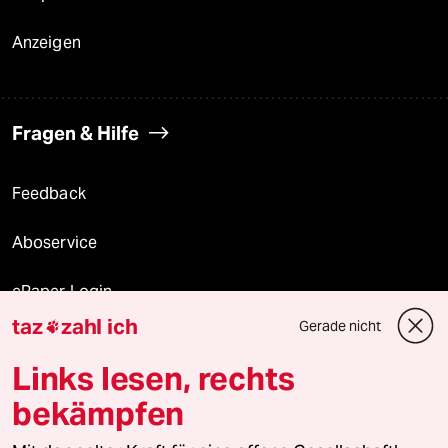
Anzeigen
Fragen & Hilfe
Feedback
Aboservice
ePaper Login
taz
zahl ich
Gerade nicht

Downloads für Abonnierende
Links lesen, rechts
bekämpfen
© 2026 taz Verlags und Vertriebs GmbH