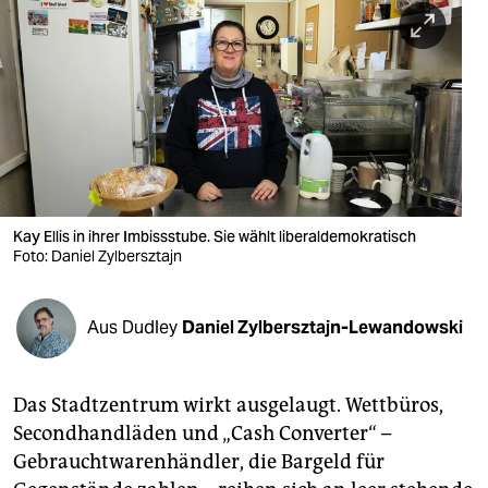
berlin
nord
wahrheit
verlag
verlag
veranstaltungen
Kay Ellis in ihrer Imbissstube. Sie wählt liberaldemokratisch
Foto: Daniel Zylbersztajn
shop
fragen & hilfe
Aus Dudley
Daniel Zylbersztajn-Lewandowski
unterstützen
Das Stadtzentrum wirkt ausgelaugt. Wettbüros,
abo
Secondhandläden und „Cash Converter“ –
genossenschaft
Gebrauchtwarenhändler, die Bargeld für