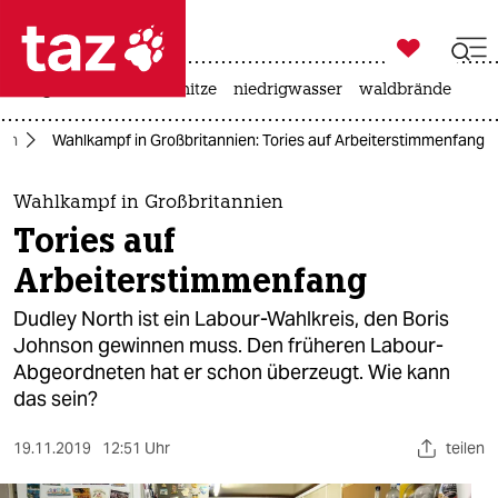

taz zahl ich
krieg in der ukraine
hitze
niedrigwasser
waldbrände

taz zahl ich
ien
Wahlkampf in Großbritannien: Tories auf Arbeiterstimmenfang
taz zahl ich
themen
Wahlkampf in Großbritannien
Tories auf
politik
Arbeiterstimmenfang
öko
Dudley North ist ein Labour-Wahlkreis, den Boris
Johnson gewinnen muss. Den früheren Labour-
gesellschaft
Abgeordneten hat er schon überzeugt. Wie kann
das sein?
kultur
sport
19.11.2019
12:51 Uhr
teilen