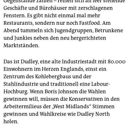
Gegenstände zahlen – reihen sich an leer stehende
epaper login
Geschäfte und Bürohäuser mit zerschlagenen
Fenstern. Es gibt nicht einmal mal mehr
Restaurants, sondern nur noch Fastfood. Am
Abend tummeln sich Jugendgruppen, Betrunkene
und Junkies neben den neu hergerichteten
Marktständen.
Das ist Dudley, eine alte Industriestadt mit 80.000
Einwohnern im Herzen Englands, einst ein
Zentrum des Kohlebergbaus und der
Stahlindustrie und traditionell eine Labour-
Hochburg. Wenn Boris Johnson die Wahlen
gewinnen will, müssen die Konservativen in den
Arbeitermilieus der „West Midlands“ Stimmen
gewinnen und Wahlkreise wie Dudley North
holen.