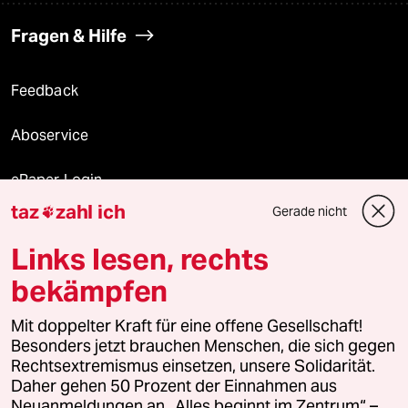
Fragen & Hilfe
Feedback
Aboservice
ePaper Login
taz
zahl ich
Gerade nicht

Downloads für Abonnierende
Links lesen, rechts
bekämpfen
© 2026 taz Verlags und Vertriebs GmbH
Alle Rechte vorbehalten. Bei rechtlichen Fragen oder für Genehmigungen
Mit doppelter Kraft für eine offene Gesellschaft!
wenden Sie sich bitte an
lizenzen@taz.de
Besonders jetzt brauchen Menschen, die sich gegen
Rechtsextremismus einsetzen, unsere Solidarität.
Daher gehen 50 Prozent der Einnahmen aus
Feedback
Redaktionsstatut
Kommune-Richtlinien
KI-
Neuanmeldungen an „Alles beginnt im Zentrum“ –