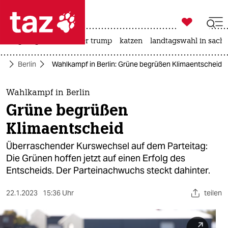

taz zahl ich
bergsteigen
usa unter trump
katzen
landtagswahl in sachs

taz zahl ich
te
Berlin
Wahlkampf in Berlin: Grüne begrüßen Klimaentscheid
taz zahl ich
themen
Wahlkampf in Berlin
Grüne begrüßen
politik
Klimaentscheid
öko
Überraschender Kurswechsel auf dem Parteitag:
Die Grünen hoffen jetzt auf einen Erfolg des
gesellschaft
Entscheids. Der Parteinachwuchs steckt dahinter.
kultur
22.1.2023
15:36 Uhr
teilen
sport