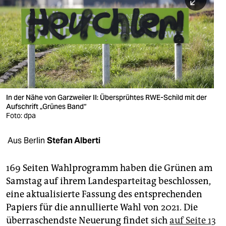
berlin
nord
wahrheit
verlag
verlag
In der Nähe von Garzweiler II: Übersprühtes RWE-Schild mit der
Aufschrift „Grünes Band“
veranstaltungen
Foto: dpa
shop
Aus Berlin
Stefan Alberti
fragen & hilfe
unterstützen
169 Seiten Wahlprogramm haben die Grünen am
Samstag auf ihrem Landesparteitag beschlossen,
abo
eine aktualisierte Fassung des entsprechenden
Papiers für die annullierte Wahl von 2021. Die
genossenschaft
überraschendste Neuerung findet sich
auf Seite 13