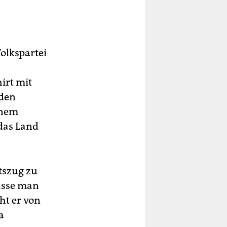
olkspartei
hirt mit
rden
inem
das Land
tszug zu
lasse man
ht er von
a