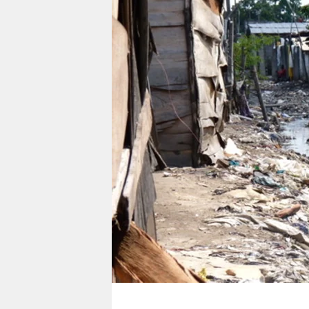
berlin
nord
wahrheit
verlag
verlag
veranstaltungen
shop
fragen & hilfe
unterstützen
abo
genossenschaft