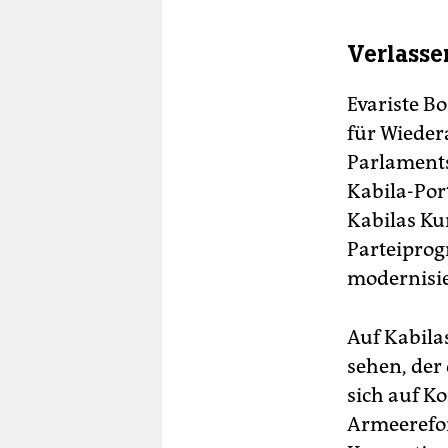
Verlasse
Evariste B
für Wieder
Parlamentsp
Kabila-Por
Kabilas Kur
Parteiprog
modernisie
Auf Kabila
sehen, der
sich auf Ko
Armeerefor