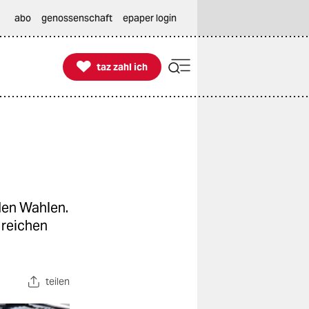
abo
genossenschaft
epaper login

taz zahl ich
taz zahl ich
den Wahlen.
 reichen
teilen