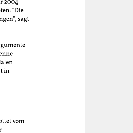
ar 2004
ten: "Die
gen", sagt
Argumente
ienne
ialen
t in
rottet vom
r