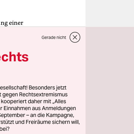
ang einer
is zum
Gerade nicht
en den
aus
echts
halen.
ren. Der
reunden am
esellschaft! Besonders jetzt
rt gegen Rechtsextremismus
z kooperiert daher mit „Alles
ller Einnahmen aus Anmeldungen
. September – an die Kampagne,
rstützt und Freiräume sichern will,
bei?