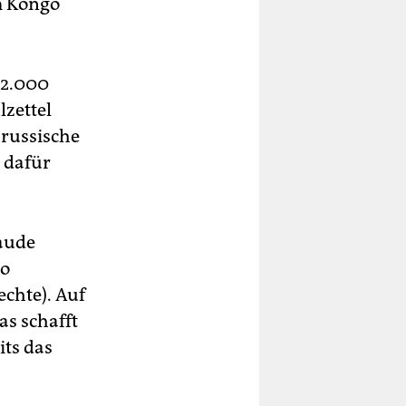
Im Kongo
62.000
lzettel
 russische
 dafür
laude
ho
chte). Auf
as schafft
its das