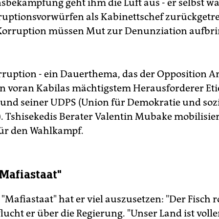
sbekämpfung geht ihm die Luft aus - er selbst w
uptionsvorwürfen als Kabinettschef zurückgetre
Korruption müssen Mut zur Denunziation aufbrin
ruption - ein Dauerthema, das der Opposition 
llen voran Kabilas mächtigstem Herausforderer Et
 und seiner UDPS (Union für Demokratie und soz
). Tshisekedis Berater Valentin Mubake mobilisier
ür den Wahlkampf.
"Mafiastaat"
"Mafiastaat" hat er viel auszusetzen: "Der Fisch 
flucht er über die Regierung. "Unser Land ist volle