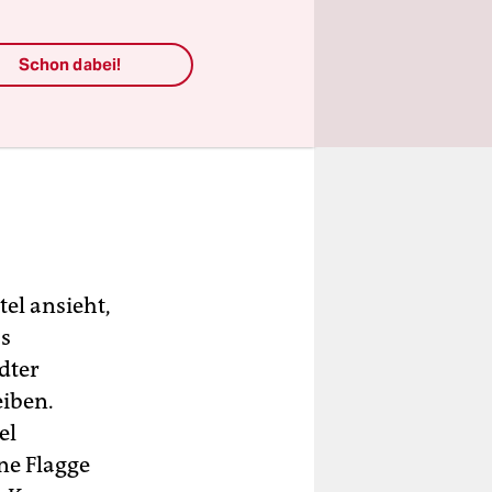
Schon dabei!
tel ansieht,
as
dter
eiben.
el
ine Flagge