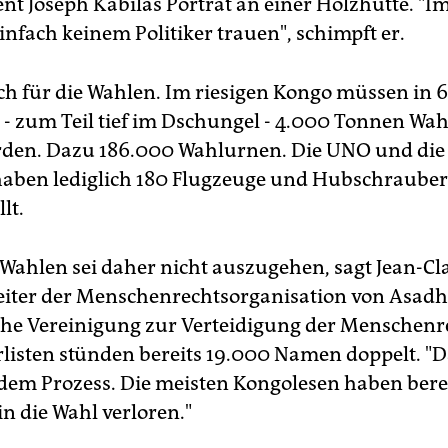
ent Joseph Kabilas Porträt an einer Holzhütte. "
infach keinem Politiker trauen", schimpft er.
uch für die Wahlen. Im riesigen Kongo müssen in 
 - zum Teil tief im Dschungel - 4.000 Tonnen Wah
erden. Dazu 186.000 Wahlurnen. Die UNO und die
haben lediglich 180 Flugzeuge und Hubschrauber
lt.
 Wahlen sei daher nicht auszugehen, sagt Jean-C
eiter der Menschenrechtsorganisation von Asad
che Vereinigung zur Verteidigung der Menschenre
listen stünden bereits 19.000 Namen doppelt. "D
 dem Prozess. Die meisten Kongolesen haben bere
n die Wahl verloren."