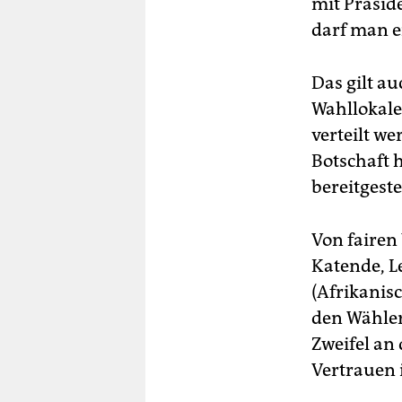
mit Präsid
darf man e
Das gilt a
Wahllokale
verteilt w
Botschaft 
bereitgestel
Von fairen
Katende, L
(Afrikanis
den Wähler
Zweifel an
Vertrauen i