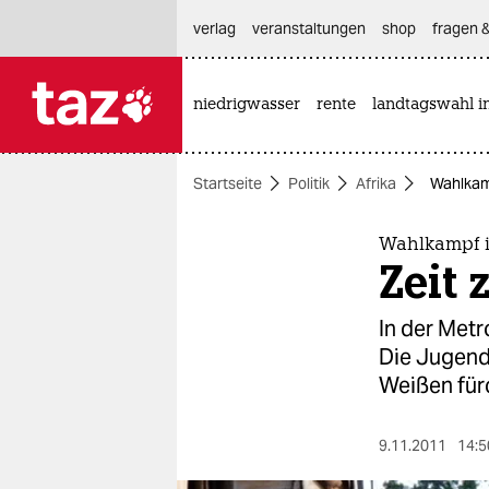
hautnavigation anspringen
hauptinhalt anspringen
footer anspringen
verlag
veranstaltungen
shop
fragen &
niedrigwasser
rente
landtagswahl i

taz zahl ich
taz zahl ich
Startseite
Politik
Afrika
Wahlkam
themen
politik
Wahlkampf 
Zeit
öko
In der Met
gesellschaft
Die Jugend 
Weißen für
kultur
sport
9.11.2011
14:5