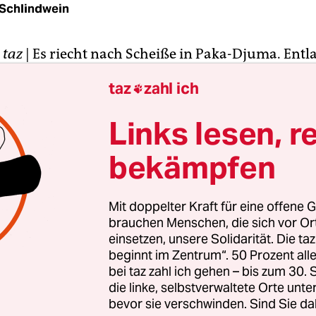
Schlindwein
A
taz
| Es riecht nach Scheiße in Paka-Djuma. Entl
bahnlinie, die einst durch das Industrieviertel b
taz
zahl ich

Kinshasa führte, schlängelt sich ein Bach zwisch
en Hütten hindurch: eine grün-schwarze Brühe 
Links lesen, r
Plastikflaschen, Tüten und verrotteten Bananensc
bekämpfen
estank scheint Sebastian Nsabolinga nicht zu stö
 mit zerrissenem T-Shirt diskutiert mit seinen F
Mit doppelter Kraft für eine offene G
die Wahlen am 28. November.
brauchen Menschen, die sich vor O
einsetzen, unsere Solidarität. Die ta
beginnt im Zentrum“. 50 Prozent a
bei taz zahl ich gehen – bis zum 30
die linke, selbstverwaltete Orte unte
bevor sie verschwinden. Sind Sie da