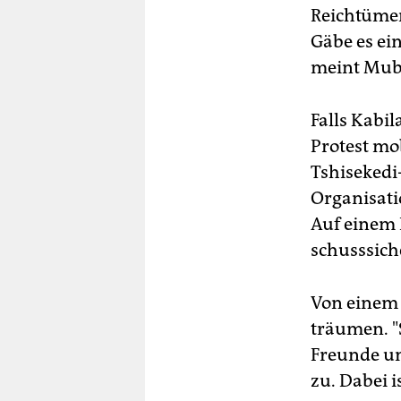
Reichtümer
Gäbe es ei
meint Mub
Falls Kabi
Protest mob
Tshisekedi
Organisati
Auf einem 
schusssich
Von einem 
träumen. "S
Freunde un
zu. Dabei 