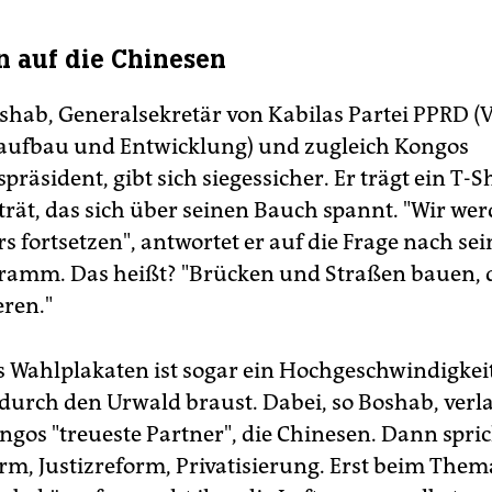
n auf die Chinesen
oshab, Generalsekretär von Kabilas Partei PPRD (V
aufbau und Entwicklung) und zugleich Kongos
räsident, gibt sich siegessicher. Er trägt ein T-S
trät, das sich über seinen Bauch spannt. "Wir we
s fortsetzen", antwortet er auf die Frage nach se
ramm. Das heißt? "Brücken und Straßen bauen, 
ren."
s Wahlplakaten ist sogar ein Hochgeschwindigkei
 durch den Urwald braust. Dabei, so Boshab, ver
ngos "treueste Partner", die Chinesen. Dann spric
m, Justizreform, Privatisierung. Erst beim Them