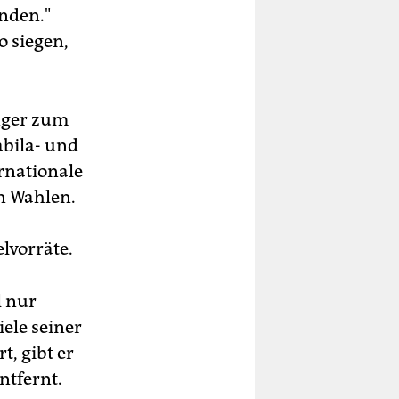
inden."
o siegen,
nger zum
abila- und
rnationale
n Wahlen.
lvorräte.
l nur
iele seiner
, gibt er
ntfernt.