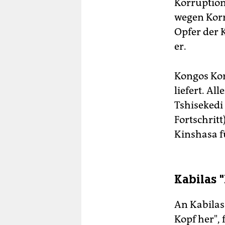
Korruption
wegen Korr
Opfer der 
er.
Kongos Kor
liefert. A
Tshisekedi
Fortschritt
Kinshasa f
Kabilas 
An Kabilas 
Kopf her", 