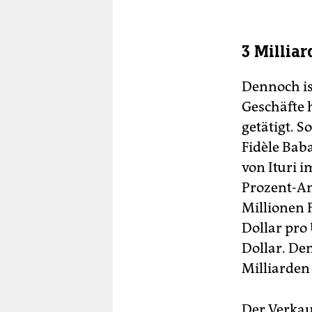
3 Millia
Dennoch is
Geschäfte 
getätigt. 
Fidèle Bab
von Ituri i
Prozent-Ant
Millionen 
Dollar pro
Dollar. De
Milliarden 
Der Verkau