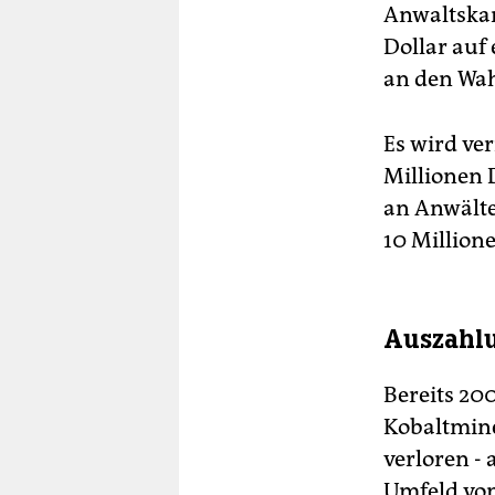
Anwaltskan
Dollar auf
an den Wah
Es wird ve
Millionen 
an Anwälte,
10 Million
Auszahlu
Bereits 20
Kobaltmin
verloren -
Umfeld von