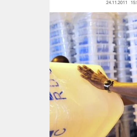
berlin
24.11.2011
15:
nord
wahrheit
verlag
verlag
veranstaltungen
shop
fragen & hilfe
unterstützen
abo
genossenschaft