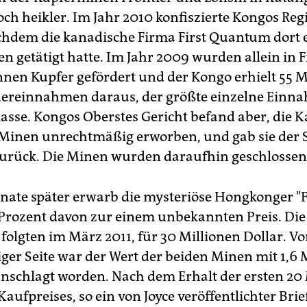
och heikler. Im Jahr 2010 konfiszierte Kongos Reg
hdem die kanadische Firma First Quantum dort 
en getätigt hatte. Im Jahr 2009 wurden allein in F
nen Kupfer gefördert und der Kongo erhielt 55 M
uereinnahmen daraus, der größte einzelne Einn
kasse. Kongos Oberstes Gericht befand aber, die 
 Minen unrechtmäßig erworben, und gab sie der 
urück. Die Minen wurden daraufhin geschlossen
ate später erwarb die mysteriöse Hongkonger "
Prozent davon zur einem unbekannten Preis. Die 
folgten im März 2011, für 30 Millionen Dollar. V
er Seite war der Wert der beiden Minen mit 1,6 
anschlagt worden. Nach dem Erhalt der ersten 20
Kaufpreises, so ein von Joyce veröffentlichter Brie