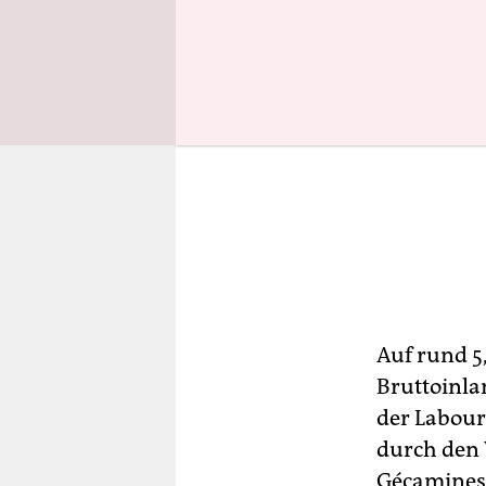
Auf rund 5
Bruttoinlan
der Labour
durch den 
Gécamines 