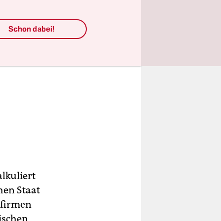
Schon dabei!
lkuliert
hen Staat
ufirmen
ischen