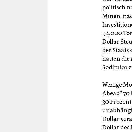
politisch n
Minen, nac
Investition
94.000 Ton
Dollar Ste
der Staats
hätten die
Sodimico z
Wenige Mon
Ahead" 70 
30 Prozent 
unabhängig
Dollar ver
Dollar des 