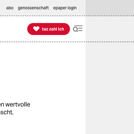
abo
genossenschaft
epaper login

taz zahl ich
taz zahl ich
n wertvolle
scht,