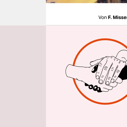
epaper login
Von
F. Misse
BRÜSSEL/
Demokratis
Parlament
Nachdem be
Joseph Kabi
Kritik laut
Regierung
des Präsid