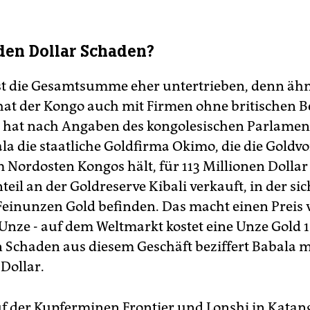
rden Dollar Schaden?
t die Gesamtsumme eher untertrieben, denn ähn
hat der Kongo auch mit Firmen ohne britischen 
So hat nach Angaben des kongolesischen Parlamen
ala die staatliche Goldfirma Okimo, die die Gol
m Nordosten Kongos hält, für 113 Millionen Dollar
eil an der Goldreserve Kibali verkauft, in der sic
Feinunzen Gold befinden. Das macht einen Preis 
 Unze - auf dem Weltmarkt kostet eine Unze Gold 
n Schaden aus diesem Geschäft beziffert Babala m
Dollar.
f der Kupferminen Frontier und Lonshi in Katang