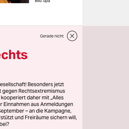
Bild: dpa
Gerade nicht
r die
echts
Montag.
sident
ionale
esellschaft! Besonders jetzt
ngos
rt gegen Rechtsextremismus
 Freunde
z kooperiert daher mit „Alles
ller Einnahmen aus Anmeldungen
. September – an die Kampagne,
rstützt und Freiräume sichern will,
bei?