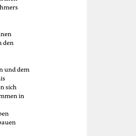
ehmers
einen
n den
sen und dem
is
n sich
kommen in
ben
fbauen