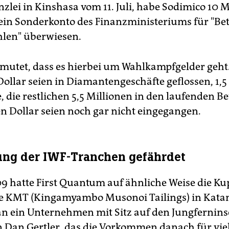
zlei in Kinshasa vom 11. Juli, habe Sodimico 10 M
 ein Sonderkonto des Finanzministeriums für "Be
len" überwiesen.
rmutet, dass es hierbei um Wahlkampfgelder geht.
Dollar seien in Diamantengeschäfte geflossen, 1,5
 die restlichen 5,5 Millionen in den laufenden Be
en Dollar seien noch gar nicht eingegangen.
ng der IWF-Tranchen gefährdet
09 hatte First Quantum auf ähnliche Weise die Ku
e KMT (Kingamyambo Musonoi Tailings) in Kata
 an ein Unternehmen mit Sitz auf den Jungfernins
 Dan Gertler, das die Vorkommen danach für viel