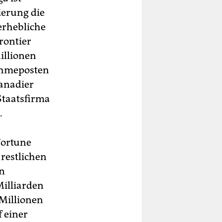
ierung die
erhebliche
rontier
illionen
ahmeposten
Kanadier
Staatsfirma
.
Fortune
restlichen
on
Milliarden
 Millionen
f einer