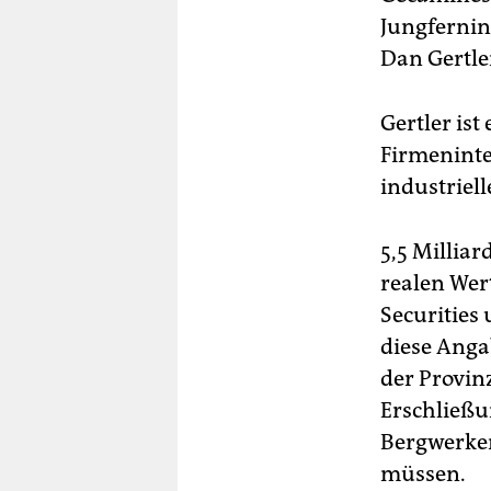
Jungfernin
Dan Gertle
Gertler ist
Firmeninte
industriel
5,5 Millia
realen Wer
Securities
diese Anga
der Provin
Erschließu
Bergwerken
müssen.