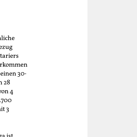
liche
Bezug
tariers
dvorkommen
 einen 30-
h 28
von 4
1.700
it 3
a ist