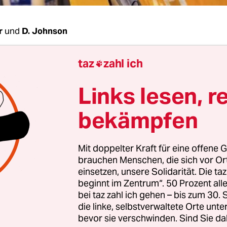
r
und
D. Johnson
taz
zahl ich
BERLIN
taz
| Obskure Bergbauverträge in der

chen Republik Kongo belasten den Wahlkampf fü
Links lesen, r
s- und Präsidentschaftswahlen am kommenden 
bekämpfen
reits Kongos Opposition der Regierung von Prä
la Korruption vorwirft, wird jetzt auch internat
Mit doppelter Kraft für eine offene G
: Der britische Parlamentarier Eric Joyce sagt, Ko
brauchen Menschen, die sich vor O
 habe Bergbauvermögen zu Schleuderpreisen an
einsetzen, unsere Solidarität. Die ta
enten veräußert.
beginnt im Zentrum“. 50 Prozent a
bei taz zahl ich gehen – bis zum 30
die linke, selbstverwaltete Orte unte
bevor sie verschwinden. Sind Sie da