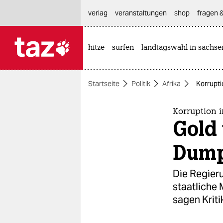
hautnavigation anspringen
hauptinhalt anspringen
footer anspringen
verlag
veranstaltungen
shop
fragen &
hitze
surfen
landtagswahl in sachse

taz zahl ich
taz zahl ich
Startseite
Politik
Afrika
Korrupti
themen
politik
Korruption 
Gold
öko
Dump
gesellschaft
Die Regier
kultur
staatliche
sagen Kritik
sport