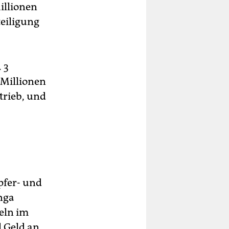
illionen
teiligung
 3
 Millionen
trieb, und
pfer- und
nga
eln im
 Geld an