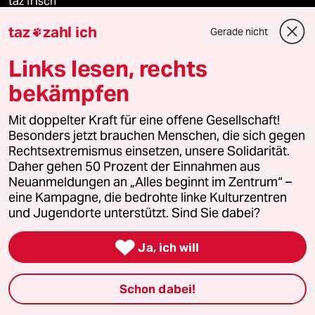
taz frisch
taz
zahl ich
Gerade nicht

taz zahl ich
Links lesen, rechts
taz lab Infobrief
bekämpfen
Mit doppelter Kraft für eine offene Gesellschaft!
Veranstaltungen
Besonders jetzt brauchen Menschen, die sich gegen
Rechtsextremismus einsetzen, unsere Solidarität.
Daher gehen 50 Prozent der Einnahmen aus
Demnächst
Neuanmeldungen an „Alles beginnt im Zentrum“ –
eine Kampagne, die bedrohte linke Kulturzentren
Vor Ort
und Jugendorte unterstützt. Sind Sie dabei?

Live im Stream
Ja, ich will
Vergangene
Schon dabei!
taz lab 2027