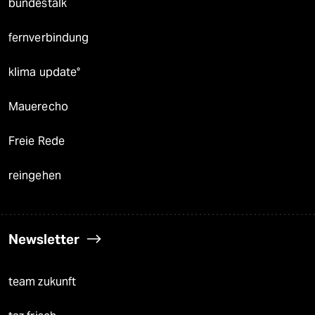
bundestalk
fernverbindung
klima update°
Mauerecho
Freie Rede
reingehen
Newsletter
team zukunft