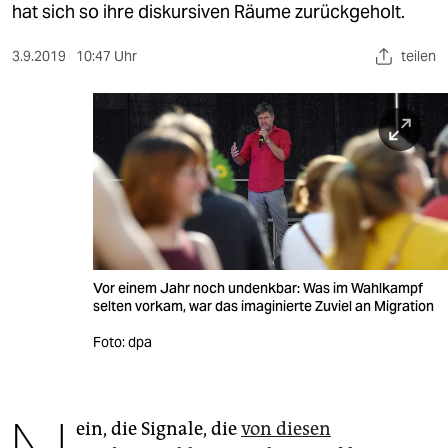
berlin
hat sich so ihre diskursiven Räume zurückgeholt.
nord
3.9.2019
10:47 Uhr
teilen
wahrheit
verlag
verlag
veranstaltungen
shop
Vor einem Jahr noch undenkbar: Was im Wahlkampf
fragen & hilfe
selten vorkam, war das imaginierte Zuviel an Migration
unterstützen
Foto: dpa
abo
genossenschaft
ein, die Signale, die
von diesen