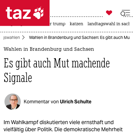

taz zahl ich
bergsteigen
usa unter trump
katzen
landtagswahl in sachs

taz zahl ich
agswahlen
Wahlen in Brandenburg und Sachsen: Es gibt auch Mut
taz zahl ich
Wahlen in Brandenburg und Sachsen
themen
Es gibt auch Mut machende
politik
Signale
öko
gesellschaft
Kommentar von
Ulrich Schulte
kultur
sport
Im Wahlkampf diskutierten viele ernsthaft und
vielfältig über Politik. Die demokratische Mehrheit