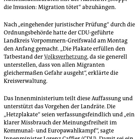
epaper login
die Invasion: Migration tötet“ abzuhängen.
Nach „eingehender juristischer Prüfung“ durch die
Ordnungsbehörde hatte der CDU-geführte
Landkreis Vorpommern-Greifswald am Montag
den Anfang gemacht. „Die Plakate erfüllen den
Tatbestand der
Volksverhetzung
, da sie generell
unterstellen, dass von allen Migranten
gleichermaßen Gefahr ausgeht“, erklärte die
Kreisverwaltung.
Das Innenministerium teilt diese Auffassung und
unterstützt das Vorgehen der Landräte. Die
„Hetzplakate“ seien verfassungsfeindlich und „ein
klarer Missbrauch der Meinungsfreiheit im
Kommunal- und Europawahlkampf“, sagte
Innenminister Lorenz Caffier (CDU). Damit sei ein