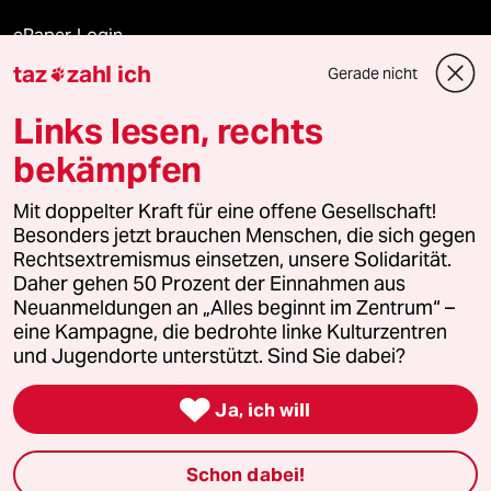
ePaper Login
taz
zahl ich
Gerade nicht

Downloads für Abonnierende
Links lesen, rechts
bekämpfen
© 2026 taz Verlags und Vertriebs GmbH
Mit doppelter Kraft für eine offene Gesellschaft!
Alle Rechte vorbehalten. Bei rechtlichen Fragen oder für Genehmigungen
wenden Sie sich bitte an
lizenzen@taz.de
Besonders jetzt brauchen Menschen, die sich gegen
Rechtsextremismus einsetzen, unsere Solidarität.
Daher gehen 50 Prozent der Einnahmen aus
Feedback
Redaktionsstatut
Kommune-Richtlinien
KI-
Neuanmeldungen an „Alles beginnt im Zentrum“ –
eine Kampagne, die bedrohte linke Kulturzentren
Leitlinie
Informant
Datenschutz
Impressum
AGB
und Jugendorte unterstützt. Sind Sie dabei?
Seitenwende
Einwilligungen widerrufen (Ads)

Ja, ich will
Schon dabei!