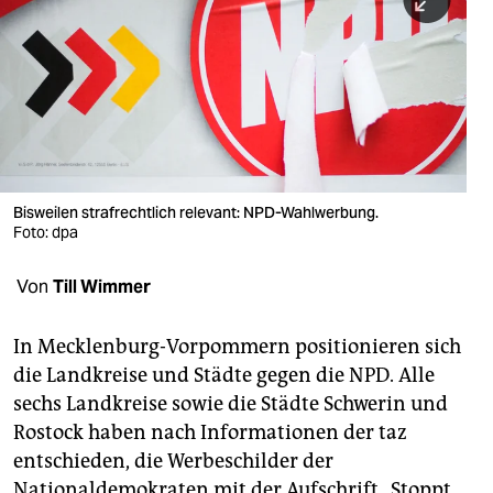
berlin
nord
wahrheit
verlag
verlag
Bisweilen strafrechtlich relevant: NPD-Wahlwerbung.
Foto: dpa
veranstaltungen
shop
Von
Till Wimmer
fragen & hilfe
In Mecklenburg-Vorpommern positionieren sich
unterstützen
die Landkreise und Städte gegen die NPD. Alle
sechs Landkreise sowie die Städte Schwerin und
abo
Rostock haben nach Informationen der taz
genossenschaft
entschieden, die Werbeschilder der
Nationaldemokraten mit der Aufschrift „Stoppt