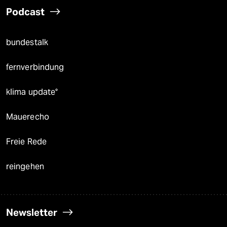
Podcast
bundestalk
fernverbindung
klima update°
Mauerecho
Freie Rede
reingehen
Newsletter