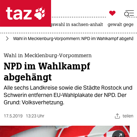

taz zahl ich
hitze
surfen
landtagswahl in sachsen-anhalt
gewalt gegen

taz zahl ich
rd
Wahl in Mecklenburg-Vorpommern: NPD im Wahlkampf abgehän
taz zahl ich
themen
Wahl in Mecklenburg-Vorpommern
NPD im Wahlkampf
politik
abgehängt
öko
Alle sechs Landkreise sowie die Städte Rostock und
Schwerin entfernen EU-Wahlplakate der NPD. Der
gesellschaft
Grund: Volksverhetzung.
kultur
17.5.2019
13:23 Uhr
teilen
sport