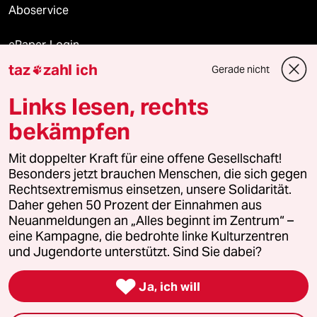
Aboservice
ePaper Login
taz
zahl ich
Gerade nicht

Downloads für Abonnierende
Links lesen, rechts
bekämpfen
© 2026 taz Verlags und Vertriebs GmbH
Mit doppelter Kraft für eine offene Gesellschaft!
Alle Rechte vorbehalten. Bei rechtlichen Fragen oder für Genehmigungen
wenden Sie sich bitte an
lizenzen@taz.de
Besonders jetzt brauchen Menschen, die sich gegen
Rechtsextremismus einsetzen, unsere Solidarität.
Daher gehen 50 Prozent der Einnahmen aus
Feedback
Redaktionsstatut
Kommune-Richtlinien
KI-
Neuanmeldungen an „Alles beginnt im Zentrum“ –
eine Kampagne, die bedrohte linke Kulturzentren
Leitlinie
Informant
Datenschutz
Impressum
AGB
und Jugendorte unterstützt. Sind Sie dabei?
Seitenwende
Einwilligungen widerrufen (Ads)

Ja, ich will