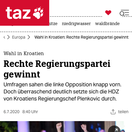

taz zahl ich
krieg in der ukraine
hitze
niedrigwasser
waldbrände

taz zahl ich
itik
Europa
Wahl in Kroatien: Rechte Regierungspartei gewinnt
taz zahl ich
themen
Wahl in Kroatien
Rechte Regierungspartei
politik
gewinnt
öko
Umfragen sahen die linke Opposition knapp vorn.
Doch überraschend deutlich setzte sich die HDZ
gesellschaft
von Kroatiens Regierungschef Plenkovic durch.
kultur
6.7.2020
8:40 Uhr
teilen
sport