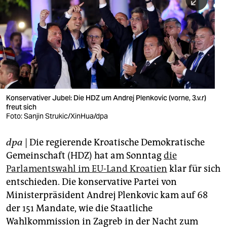
berlin
nord
wahrheit
verlag
verlag
Konservativer Jubel: Die HDZ um Andrej Plenkovic (vorne, 3.v.r)
freut sich
veranstaltungen
Foto: Sanjin Strukic/XinHua/dpa
shop
dpa
| Die regierende Kroatische Demokratische
fragen & hilfe
Gemeinschaft (HDZ) hat am Sonntag
die
unterstützen
Parlamentswahl im EU-Land Kroatien
klar für sich
entschieden. Die konservative Partei von
abo
Ministerpräsident Andrej Plenkovic kam auf 68
der 151 Mandate, wie die Staatliche
genossenschaft
Wahlkommission in Zagreb in der Nacht zum