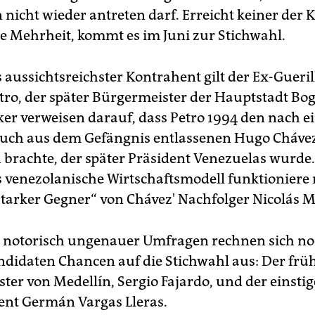
 nicht wieder antreten darf. Erreicht keiner der
te Mehrheit, kommt es im Juni zur Stichwahl.
 aussichtsreichster Kontrahent gilt der Ex-Gueril
tro, der später Bürgermeister der Hauptstadt Bog
iker verweisen darauf, dass Petro 1994 den nach 
uch aus dem Gefängnis entlassenen Hugo Cháve
brachte, der später Präsident Venezuelas wurde.
as venezolanische Wirtschaftsmodell funktioniere
 „starker Gegner“ von Chávez' Nachfolger Nicolás 
 notorisch ungenauer Umfragen rechnen sich no
ndidaten Chancen auf die Stichwahl aus: Der frü
ter von Medellín, Sergio Fajardo, und der einstig
ent Germán Vargas Lleras.