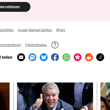
nterstützen
olumbien
#Juan Manuel Santos
#Farc
ommentieren
Fehlerhinweis
 teilen