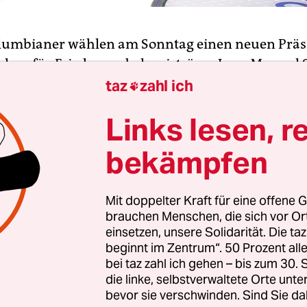
olumbianer wählen am Sonntag einen neuen Präs
lger für Friedensnobelpreisträger Juan Manuel S
ie erste seit dem Friedensabkommen mit der linke
taz
zahl ich

uppe Farc, das einen mehr als 50 Jahre langen Ko
Links lesen, r
bekämpfen
ragen führende Ex-Senator Iván Duque ist ein Sc
vativen Ex-Präsidenten Álvaro Uribe, der den
Mit doppelter Kraft für eine offene G
rtrag ablehnt, aber ebenso wie sein Nachfolger S
brauchen Menschen, die sich vor O
didieren darf. Welchen Einfluss Uribe unter ein
einsetzen, unsere Solidarität. Die ta
n Duque hätte, ist unklar. Duque hat angekündig
beginnt im Zentrum“. 50 Prozent a
trag „korrigieren“ zu wollen und greift damit die
bei taz zahl ich gehen – bis zum 30
die linke, selbstverwaltete Orte unte
umbianer auf, die das Abkommen für zu großzügi
bevor sie verschwinden. Sind Sie da
den Ex-Rebellen halten.