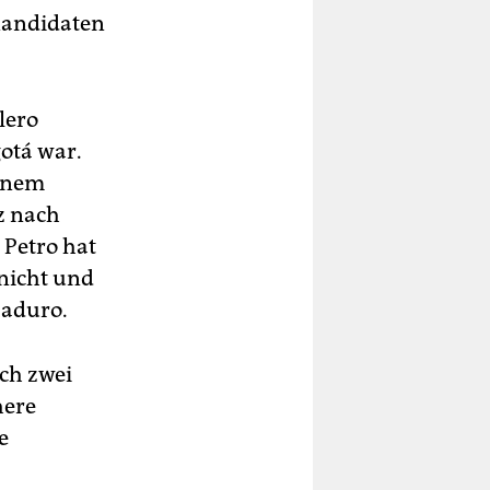
 Kandidaten
lero
otá war.
einem
z nach
 Petro hat
 nicht und
Maduro.
ch zwei
here
e