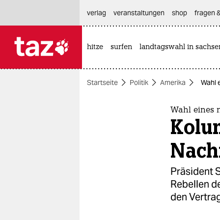
hautnavigation anspringen
hauptinhalt anspringen
footer anspringen
verlag
veranstaltungen
shop
fragen &
hitze
surfen
landtagswahl in sachse

taz zahl ich
taz zahl ich
Startseite
Politik
Amerika
Wahl 
themen
politik
Wahl eines 
Kolu
öko
Nach
gesellschaft
Präsident 
kultur
Rebellen de
den Vertrag
sport