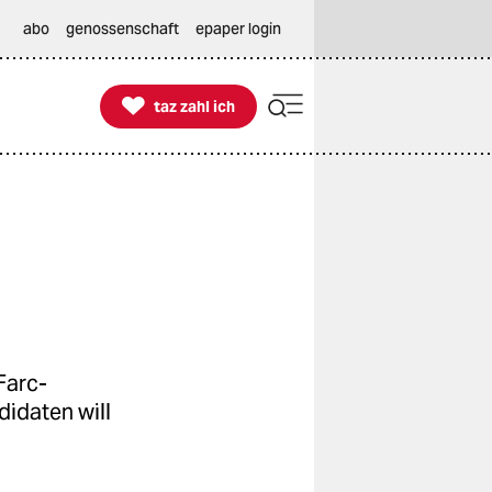
abo
genossenschaft
epaper login

taz zahl ich
taz zahl ich
Farc-
didaten will