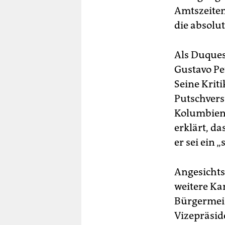
Amtszeiten
die absolu
Als Duques
Gustavo Pe
Seine Krit
Putschvers
Kolumbien 
erklärt, d
er sei ein
Angesichts
weitere Ka
Bürgermeis
Vizepräsid