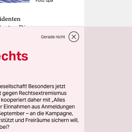
Foto: dpa
identen
antos. Die
n
Gerade nicht
nflikt
echts
hützling
esellschaft! Besonders jetzt
antos nicht
rt gegen Rechtsextremismus
em
z kooperiert daher mit „Alles
t, den
ller Einnahmen aus Anmeldungen
 Kritik
. September – an die Kampagne,
rstützt und Freiräume sichern will,
g
bei?