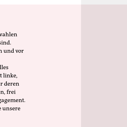
wahlen
sind.
h und vor
lles
 linke,
ür deren
n, frei
ngagement.
e unsere