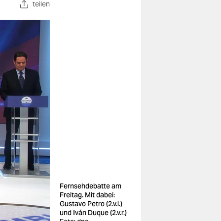
teilen
Fernsehdebatte am
Freitag. Mit dabei:
Gustavo Petro (2.v.l.)
und Iván Duque (2.v.r.)