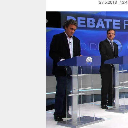
berlin
27.5.2018
13:4
nord
wahrheit
verlag
verlag
veranstaltungen
shop
fragen & hilfe
unterstützen
abo
genossenschaft