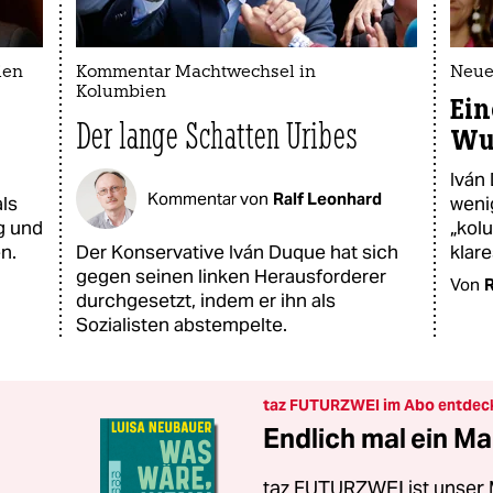
ien
Kommentar Machtwechsel in
Neue
Kolumbien
Ein
Der lange Schatten Uribes
Wu
Iván 
Kommentar von
Ralf Leonhard
als
weni
g und
„kol
n.
Der Konservative Iván Duque hat sich
klar
gegen seinen linken Herausforderer
Von
R
durchgesetzt, indem er ihn als
Sozialisten abstempelte.
taz FUTURZWEI im Abo entdec
Endlich mal ein Ma
taz FUTURZWEI ist unser 