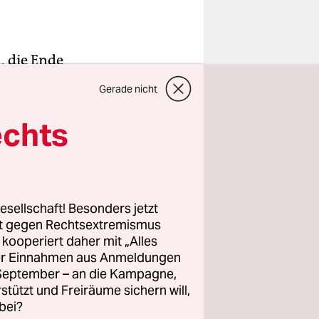
, die Ende
al
Gerade nicht
sen wir
r taz. Das
echts
chindler,
t.
wählen. Die
esellschaft! Besonders jetzt
rt gegen Rechtsextremismus
ng und
z kooperiert daher mit „Alles
anne
ller Einnahmen aus Anmeldungen
im
. September – an die Kampagne,
itag aber
rstützt und Freiräume sichern will,
bei?