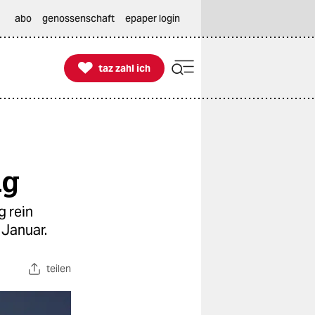
abo
genossenschaft
epaper login

taz zahl ich
taz zahl ich
ag
g rein
 Januar.
teilen