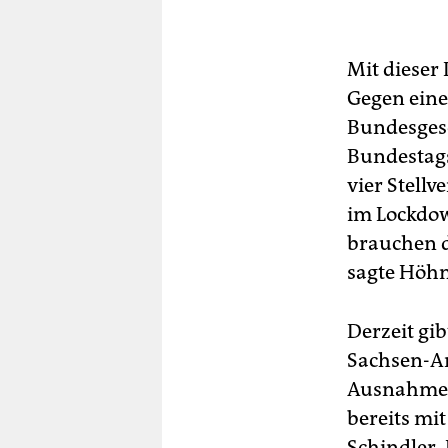
Mit dieser
Gegen eine
Bundesgesc
Bundestags
vier Stellv
im Lockdow
brauchen d
sagte Höhn
Derzeit gi
Sachsen-An
Ausnahme d
bereits mi
Schindler. 