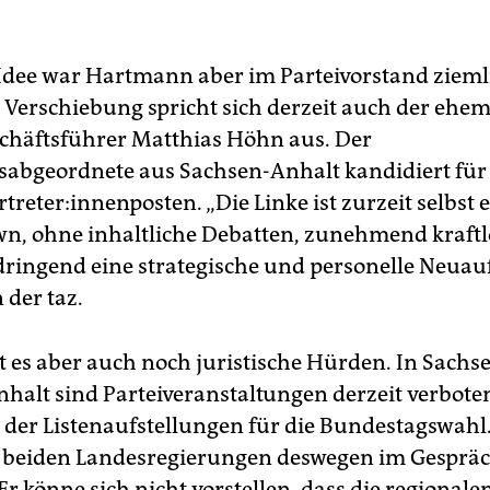
 Idee war Hartmann aber im Parteivorstand ziemli
 Verschiebung spricht sich derzeit auch der ehem
häftsführer Matthias Höhn aus. Der
abgeordnete aus Sachsen-Anhalt kandidiert für 
ertreter:innenposten. „Die Linke ist zurzeit selbst 
n, ohne inhaltliche Debatten, zunehmend kraftl
ringend eine strategische und personelle Neuauf
 der taz.
bt es aber auch noch juristische Hürden. In Sach
halt sind Parteiveranstaltungen derzeit verboten
er Listenaufstellungen für die Bundestagswahl.
t beiden Landesregierungen deswegen im Gespräc
Er könne sich nicht vorstellen, dass die regionale