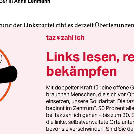
Berlin
Anna Lehmann
rung der Linkspartei gibt es derzeit Überlegungen
plante Wahl der neuen Führungsspitze rein digit
taz
zahl ich

en. „Wenn sich die Infektionslage verschärft, müs
“, sagte Bundesgeschäftsführer Jörg Schindler de
Links lesen, r
testens Ende Januar entschieden werden, sagte S
bekämpfen
 für die Vorbereitung des Parteitags zuständig is
artei will Ende Februar eine neue Parteiführung 
Mit doppelter Kraft für eine offene G
brauchen Menschen, die sich vor O
gabe des amtierenden Führungsduos Katja Kippi
einsetzen, unsere Solidarität. Die ta
inger an ihre designierten Nachfolgerinnen Sus
beginnt im Zentrum“. 50 Prozent a
lsow und Janine Wissler sollte eigentlich schon 
bei taz zahl ich gehen – bis zum 30
n Jahr erfolgen. Coronabedingt musste der Parte
die linke, selbstverwaltete Orte unte
bevor sie verschwinden. Sind Sie da
eimal verschoben werden.