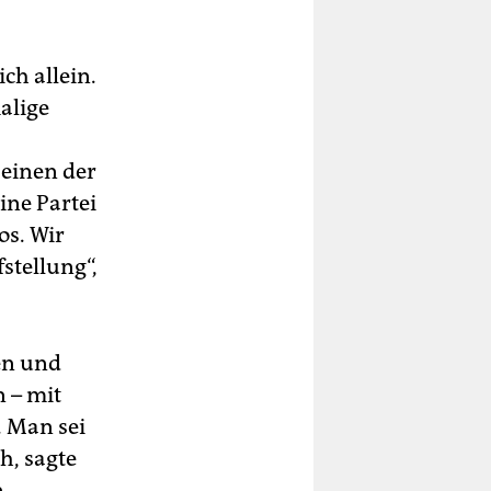
ch allein.
alige
einen der
eine Partei
os. Wir
stellung“,
sen und
 – mit
 Man sei
h, sagte
n