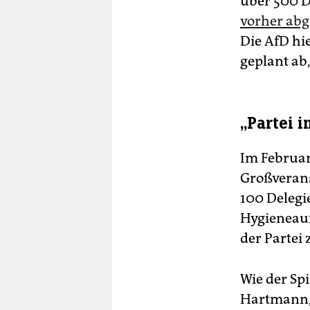
über 500 D
vorher abg
Die AfD hi
geplant ab,
„Partei 
Im Februar
Großverans
100 Delegi
Hygieneau
der Partei
Wie der Spi
Hartmann, 