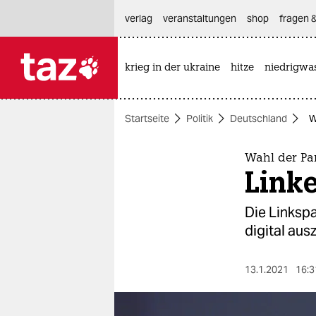
hautnavigation anspringen
hauptinhalt anspringen
footer anspringen
verlag
veranstaltungen
shop
fragen &
krieg in der ukraine
hitze
niedrigwa

taz zahl ich
taz zahl ich
Startseite
Politik
Deutschland
W
themen
politik
Wahl der Pa
Linke
öko
Die Linkspa
gesellschaft
digital aus
kultur
13.1.2021
16:3
sport