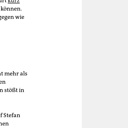
urt
kurz
n können.
gegen wie
ht mehr als
gen
 stößt in
f Stefan
enen