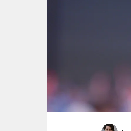
berlin
nord
wahrheit
verlag
verlag
veranstaltungen
shop
fragen & hilfe
unterstützen
abo
genossenschaft