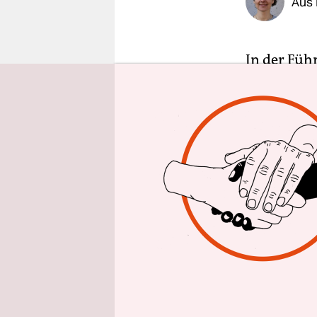
Aus 
epaper login
In der Füh
Februar ge
auszuricht
umswitchen
müsste spä
der qua Amt
Die Linksp
Stabsüber
Bernd Riex
Hennig-Wel
vergangene
bereits zw