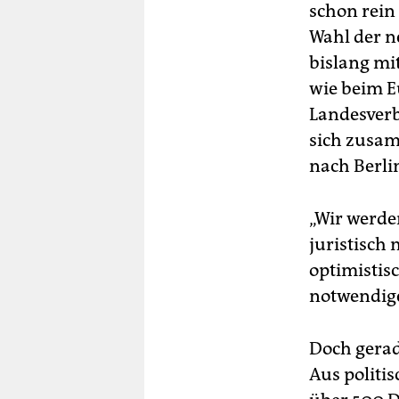
schon rein
Wahl der n
bislang mi
wie beim Eu
Landesverb
sich zusam
nach Berli
„Wir werde
juristisch 
optimistis
notwendige
Doch gerade
Aus politi