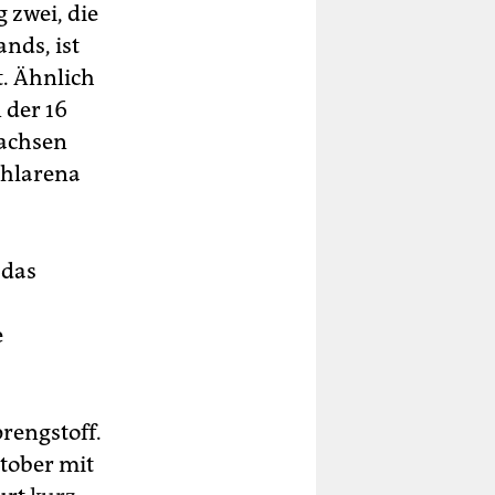
 zwei, die
nds, ist
. Ähnlich
 der 16
sachsen
ahlarena
 das
e
prengstoff.
tober mit