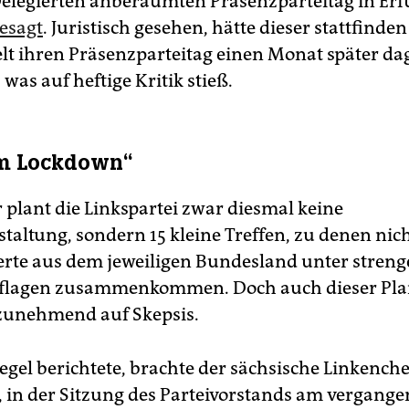
elegierten anberaumten Präsenzparteitag in Erf
esagt
. Juristisch gesehen, hätte dieser stattfinde
elt ihren Präsenzparteitag einen Monat später da
 was auf heftige Kritik stieß.
im Lockdown“
 plant die Linkspartei zwar diesmal keine
taltung, sondern 15 kleine Treffen, zu denen nic
erte aus dem jeweiligen Bundesland unter stren
flagen zusammenkommen. Doch auch dieser Plan
 zunehmend auf Skepsis.
egel berichtete, brachte der sächsische Linkenche
in der Sitzung des Parteivorstands am vergang