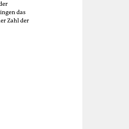
der
ringen das
er Zahl der