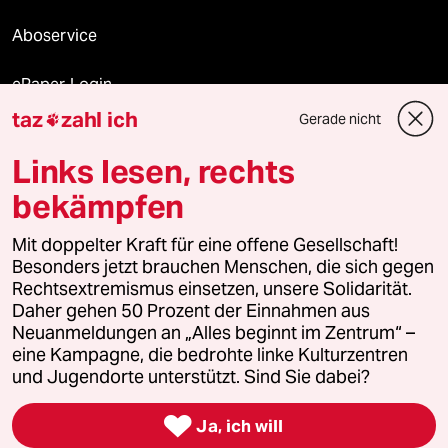
Aboservice
ePaper Login
taz
zahl ich
Gerade nicht

Downloads für Abonnierende
Links lesen, rechts
bekämpfen
© 2026 taz Verlags und Vertriebs GmbH
Mit doppelter Kraft für eine offene Gesellschaft!
Alle Rechte vorbehalten. Bei rechtlichen Fragen oder für Genehmigungen
wenden Sie sich bitte an
lizenzen@taz.de
Besonders jetzt brauchen Menschen, die sich gegen
Rechtsextremismus einsetzen, unsere Solidarität.
Daher gehen 50 Prozent der Einnahmen aus
Feedback
Redaktionsstatut
Kommune-Richtlinien
KI-
Neuanmeldungen an „Alles beginnt im Zentrum“ –
eine Kampagne, die bedrohte linke Kulturzentren
Leitlinie
Informant
Datenschutz
Impressum
AGB
und Jugendorte unterstützt. Sind Sie dabei?
Seitenwende
Einwilligungen widerrufen (Ads)

Ja, ich will