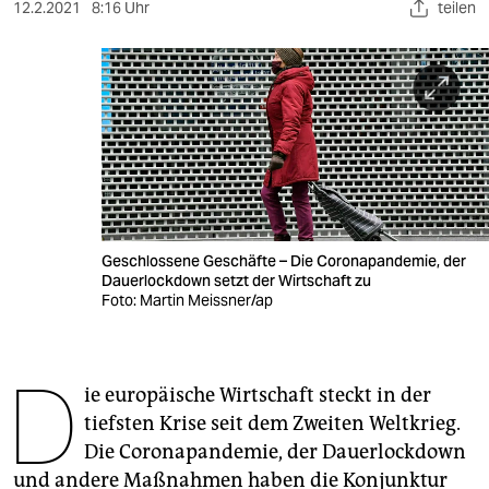
berlin
12.2.2021
8:16 Uhr
teilen
nord
wahrheit
verlag
verlag
veranstaltungen
Geschlossene Geschäfte – Die Coronapandemie, der
shop
Dauerlockdown setzt der Wirtschaft zu
Foto: Martin Meissner/ap
fragen & hilfe
unterstützen
D
ie europäische Wirtschaft steckt in der
abo
tiefsten Krise seit dem Zweiten Weltkrieg.
genossenschaft
Die Coronapandemie, der Dauerlockdown
und andere Maßnahmen haben die Konjunktur