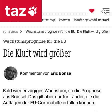

taz zahl ich
bergsteigen
usa unter trump
katzen
landtagswahl in sachs

taz zahl ich
Coronavirus
Wachstumsprognose für die EU: Die Kluft wird größer
taz zahl ich
Wachstumsprognose für die EU
themen
Die Kluft wird größer
politik
öko
Kommentar von
Eric Bonse
gesellschaft
kultur
Bald wieder zügiges Wachstum, so die Prognose
aus Brüssel. Das gilt aber nur für Länder, die die
sport
Auflagen der EU-Coronahilfe erfüllen können.