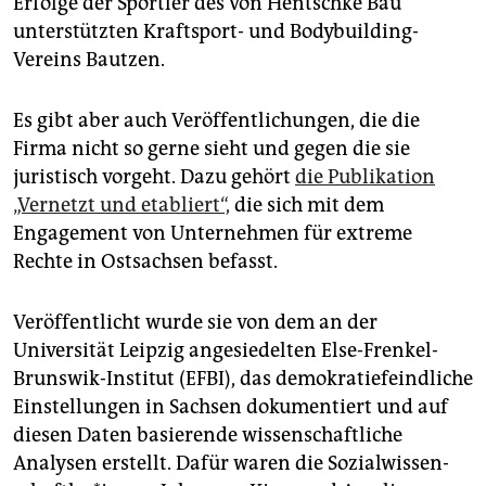
Erfolge der Sportler des von Hentschke Bau
epaper login
unterstützten Kraftsport- und Bodybuilding-
Vereins Bautzen.
Es gibt aber auch Veröffentlichungen, die die
Firma nicht so gerne sieht und gegen die sie
juristisch vorgeht. Dazu gehört
die Publikation
„Vernetzt und etabliert“,
die sich mit dem
Engagement von Unternehmen für extreme
Rechte in Ostsachsen befasst.
Veröffentlicht wurde sie von dem an der
Universität Leipzig angesiedelten Else-Frenkel-
Brunswik-Institut (EFBI), das demokratiefeindliche
Einstellungen in Sachsen dokumentiert und auf
diesen Daten basierende wissenschaftliche
Analysen erstellt. Dafür waren die So­zi­al­wis­sen­