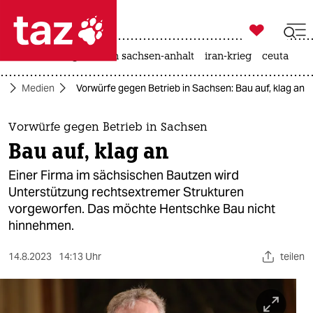

taz zahl ich
hitze
landtagswahl in sachsen-anhalt
iran-krieg
ceuta

taz zahl ich
ft
Medien
Vorwürfe gegen Betrieb in Sachsen: Bau auf, klag an
taz zahl ich
themen
Vorwürfe gegen Betrieb in Sachsen
Bau auf, klag an
politik
Einer Firma im sächsischen Bautzen wird
öko
Unterstützung rechtsextremer Strukturen
vorgeworfen. Das möchte Hentschke Bau nicht
gesellschaft
hinnehmen.
kultur
14.8.2023
14:13 Uhr
teilen
sport