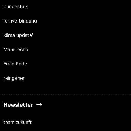
bundestalk
fernverbindung
klima update°
Mauerecho
Freie Rede
reingehen
Newsletter
team zukunft