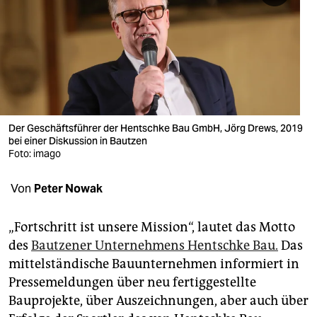
berlin
nord
wahrheit
verlag
verlag
Der Geschäftsführer der Hentschke Bau GmbH, Jörg Drews, 2019
bei einer Diskussion in Bautzen
veranstaltungen
Foto: imago
shop
Von
Peter Nowak
fragen & hilfe
„Fortschritt ist unsere Mission“, lautet das Motto
unterstützen
des
Bautzener Unternehmens Hentschke Bau.
Das
mittelständische Bauunternehmen informiert in
abo
Pressemeldungen über neu fertiggestellte
genossenschaft
Bauprojekte, über Auszeichnungen, aber auch über