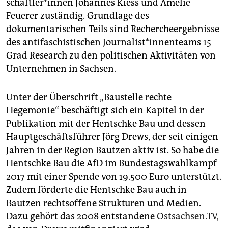
schaft­le­r*in­nen Johannes Kiess und Amelie
Feuerer zuständig. Grundlage des
dokumentarischen Teils sind Rechercheergebnisse
des antifaschistischen Jour­na­lis­t*in­nen­teams 15
Grad Research zu den politischen Aktivitäten von
Unternehmen in Sachsen.
Unter der Überschrift „Baustelle rechte
Hegemonie“ beschäftigt sich ein Kapitel in der
Publikation mit der Hentschke Bau und dessen
Hauptgeschäftsführer Jörg Drews, der seit einigen
Jahren in der Region Bautzen aktiv ist. So habe die
Hentschke Bau die AfD im Bundestagswahlkampf
2017 mit einer Spende von 19.500 Euro unterstützt.
Zudem förderte die Hentschke Bau auch in
Bautzen rechtsoffene Strukturen und Medien.
Dazu gehört das 2008 entstandene
Ostsachsen.TV
,