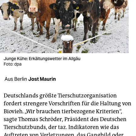
berlin
nord
wahrheit
verlag
verlag
Junge Kühe: Erkältungswetter im Allgäu
Foto: dpa
veranstaltungen
shop
Aus Berlin
Jost Maurin
fragen & hilfe
Deutschlands größte Tierschutzorganisation
unterstützen
fordert strengere Vorschriften für die Haltung von
Biovieh. „Wir brauchen tierbezogene Kriterien“,
abo
sagte Thomas Schröder, Präsident des Deutschen
genossenschaft
Tierschutzbunds, der taz. Indikatoren wie das
Auftreten von Verletzungen, das Gangbild oder