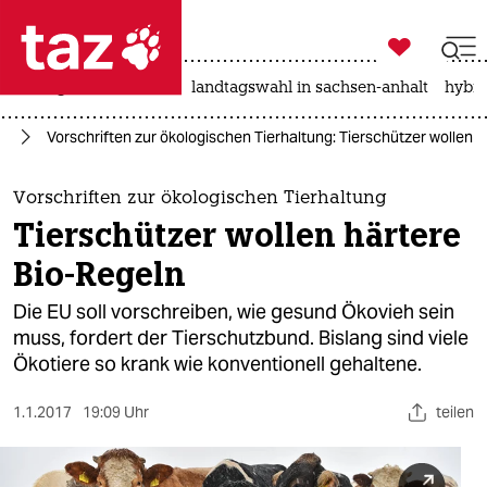

taz zahl ich
niedrigwasser
rente
landtagswahl in sachsen-anhalt
hybri

taz zahl ich
ie
Vorschriften zur ökologischen Tierhaltung: Tierschützer wollen 
taz zahl ich
themen
Vorschriften zur ökologischen Tierhaltung
Tierschützer wollen härtere
politik
Bio-Regeln
öko
Die EU soll vorschreiben, wie gesund Ökovieh sein
muss, fordert der Tierschutzbund. Bislang sind viele
gesellschaft
Ökotiere so krank wie konventionell gehaltene.
kultur
1.1.2017
19:09 Uhr
teilen
sport