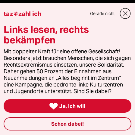
taz Archiv
taz
zahl ich
Gerade nicht

Links lesen, rechts
Mehr taz Angebote
bekämpfen
Mit doppelter Kraft für eine offene Gesellschaft!
Reisen
Besonders jetzt brauchen Menschen, die sich gegen
Rechtsextremismus einsetzen, unsere Solidarität.
Kantine
Daher gehen 50 Prozent der Einnahmen aus
Neuanmeldungen an „Alles beginnt im Zentrum“ –
Shop
eine Kampagne, die bedrohte linke Kulturzentren
und Jugendorte unterstützt. Sind Sie dabei?
Anzeigen

Ja, ich will
Fragen & Hilfe
Schon dabei!