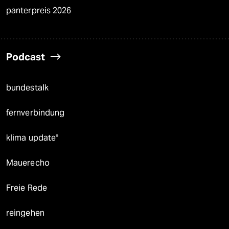
panterpreis 2026
Podcast
bundestalk
fernverbindung
klima update°
Mauerecho
Freie Rede
reingehen