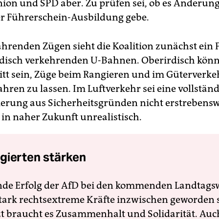
ion und SPD aber. Zu prüfen sei, ob es Änderun
er Führerschein-Ausbildung gebe.
fahrenden Zügen sieht die Koalition zunächst ein 
rdisch verkehrenden U-Bahnen. Oberirdisch könn
ritt sein, Züge beim Rangieren und im Güterverke
hren zu lassen. Im Luftverkehr sei eine vollstän
erung aus Sicherheitsgründen nicht erstrebenswe
 in naher Zukunft unrealistisch.
gierten stärken
nde Erfolg der AfD bei den kommenden Landtags
 stark rechtsextreme Kräfte inzwischen geworden 
zt braucht es Zusammenhalt und Solidarität. Auc