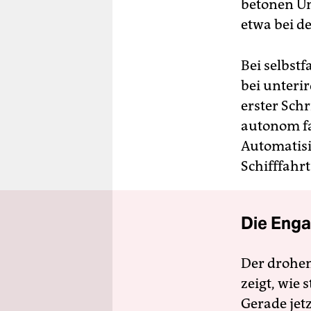
betonen Un
etwa bei d
Bei selbst
bei unteri
erster Sch
autonom fa
Automatisi
Schifffahrt
Die Enga
Der drohe
zeigt, wie
Gerade jet