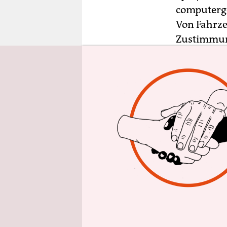
epaper login
computerge
Von Fahrze
Zustimmung
pseudonymi
und SPD, ü
Bewegungsp
möglich se
dürfen, we
Ausschalte
und einfac