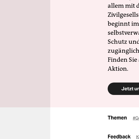
allem mit d
Zivilgesell
beginnt im
selbstverw
Schutz und 
zugänglich
Finden Sie
Aktion.
Jetzt u
Themen
#G
Feedback
K