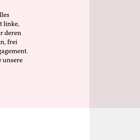
lles
 linke,
ür deren
n, frei
ngagement.
e unsere