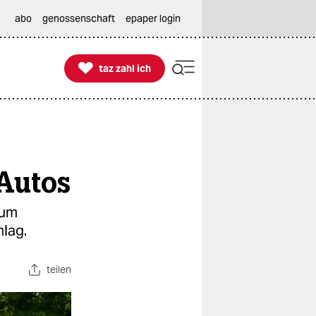
abo
genossenschaft
epaper login

taz zahl ich
taz zahl ich
Autos
zum
hlag.
teilen