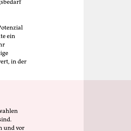
gsbedarf
Potenzial
te ein
hr
dige
rt, in der
wahlen
sind.
h und vor