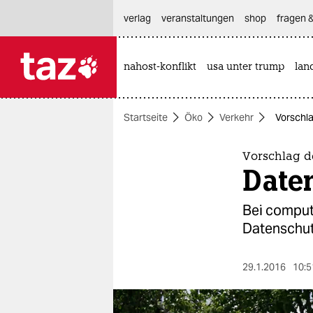
hautnavigation anspringen
hauptinhalt anspringen
footer anspringen
verlag
veranstaltungen
shop
fragen &
nahost-konflikt
usa unter trump
lan

taz zahl ich
taz zahl ich
Startseite
Öko
Verkehr
Vorschla
themen
politik
Vorschlag d
Date
öko
Bei comput
gesellschaft
Datenschut
kultur
29.1.2016
10:5
sport