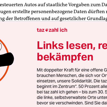
steuerten Autos auf staatliche Vorgaben zum D
ugen erstellte personenbezogene Daten dürften 
 der Betroffenen und auf gesetzlicher Grundla
siert erhoben werden, heißt es in einem Antrag
taz
zahl ich

ber den der Bundestag am Freitag berät.
Links lesen, r
rofile mit direktem Personenbezug sollten so n
bekämpfen
in. Fahrer und Autobesitzer sollten selbst entsch
r einen Zugriff auf Daten bekommt. Das Aktivier
n der Datenübermittlung müsse dabei „jederzeit
Mit doppelter Kraft für eine offene G
h auszuführen sein“.
brauchen Menschen, die sich vor O
einsetzen, unsere Solidarität. Die ta
beginnt im Zentrum“. 50 Prozent a
bei taz zahl ich gehen – bis zum 30
die linke, selbstverwaltete Orte unte
bevor sie verschwinden. Sind Sie da