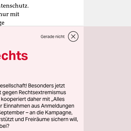
atenschutz.
nur mit
ge
 von Union
Gerade nicht
echts
icht
eiden
en und
 möglich
esellschaft! Besonders jetzt
rt gegen Rechtsextremismus
z kooperiert daher mit „Alles
ller Einnahmen aus Anmeldungen
. September – an die Kampagne,
rstützt und Freiräume sichern will,
bei?