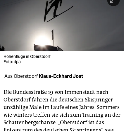
berlin
nord
wahrheit
verlag
verlag
Höhenflüge in Oberstdorf
Foto: dpa
veranstaltungen
shop
Aus Oberstdorf
Klaus-Eckhard Jost
fragen & hilfe
Die Bundesstraße 19 von Immenstadt nach
unterstützen
Oberstdorf fahren die deutschen Skispringer
unzählige Male im Laufe eines Jahres. Sommers
abo
wie winters treffen sie sich zum Training an der
genossenschaft
Schattenbergschanze. „Oberstdorf ist das
Epizentrum des deutschen Skispringens“, sagt