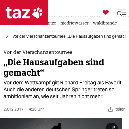

taz zahl ich
krieg in der ukraine
hitze
niedrigwasser
waldbrände

taz zahl ich
rt
Vor der Vierschanzentournee: „Die Hausaufgaben sind gemacht
taz zahl ich
themen
Vor der Vierschanzentournee
„Die Hausaufgaben sind
politik
gemacht“
öko
Vor dem Wettkampf gilt Richard Freitag als Favorit.
Auch die anderen deutschen Springer treten so
gesellschaft
ambitioniert an, wie seit Jahren nicht mehr.
kultur
29.12.2017
14:26 Uhr
teilen
sport