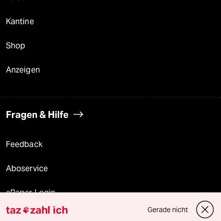
Kantine
Shop
Anzeigen
Fragen & Hilfe
Feedback
Aboservice
ePaper Login
taz
zahl ich
Gerade nicht

Downloads für Abonnierende