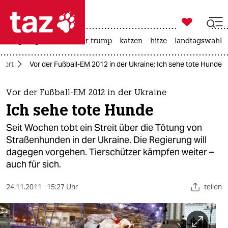

taz zahl ich
bergsteigen
usa unter trump
katzen
hitze
landtagswahl i

taz zahl ich
port
Vor der Fußball-EM 2012 in der Ukraine: Ich sehe tote Hunde
taz zahl ich
themen
Vor der Fußball-EM 2012 in der Ukraine
Ich sehe tote Hunde
politik
Seit Wochen tobt ein Streit über die Tötung von
öko
Straßenhunden in der Ukraine. Die Regierung will
dagegen vorgehen. Tierschützer kämpfen weiter –
gesellschaft
auch für sich.
kultur
24.11.2011
15:27 Uhr
teilen
sport