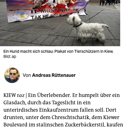
berlin
nord
wahrheit
verlag
verlag
Ein Hund macht sich schlau: Plakat von Tierschützern in Kiew.
Bild: ap
veranstaltungen
shop
Von
Andreas Rüttenauer
fragen & hilfe
unterstützen
KIEW
taz
| Ein Überlebender. Er humpelt über ein
Glasdach, durch das Tageslicht in ein
abo
unterirdisches Einkaufzentrum fallen soll. Dort
genossenschaft
drunten, unter dem Chreschtschatik, dem Kiewer
Boulevard im stalinschen Zuckerbäckerstil, kaufen