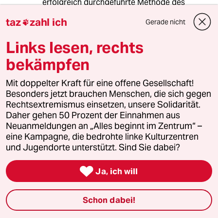
erfolgreich durchgeführte Methode des
Einfangens, Kastrierens, Feilassens praktiziert.
taz
zahl ich
Gerade nicht

Dies führt zu einer nachhaltigen, massiven
Reduktion der Population an Straßenhunden.
Links lesen, rechts
Da man aber nicht an einer nachhaltigen und
sinnvollen Lösung interessiert ist, sondern nur
bekämpfen
schnell für die EURO 2012 in einem guten Licht
dastehen will, werden die oben beschriebenen
Mit doppelter Kraft für eine offene Gesellschaft!
Methoden angewandt.
Besonders jetzt brauchen Menschen, die sich gegen
Rechtsextremismus einsetzen, unsere Solidarität.
Und darüber darf man sich auch dann
Daher gehen 50 Prozent der Einnahmen aus
aufregen, wenn in Afrika Kinder verhungern
Neuanmeldungen an „Alles beginnt im Zentrum“ –
oder in Polen Homosexuelle verprügelt
eine Kampagne, die bedrohte linke Kulturzentren
werden.
und Jugendorte unterstützt. Sind Sie dabei?

Ja, ich will
Christian
C
26.11.2011
,
14:10 Uhr
Schon dabei!
@ Rüdiger: Schreiben Sie uns allen dann eine
Postkarte aus Polen, wo Sie Ihren