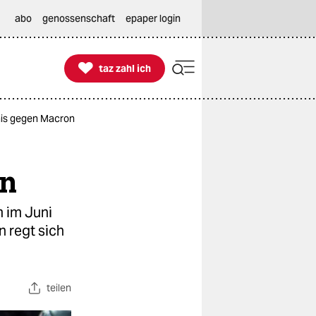
abo
genossenschaft
epaper login

taz zahl ich
taz zahl ich
nis gegen Macron
on
m im Juni
 regt sich
teilen