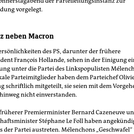
nnerstagabend der Parteileitungsinstanz zur
dung vorgelegt.
tz neben Macron
rsönlichkeiten des PS, darunter der frühere
ident François Hollande, sehen in der Einigung e
ng unter die Partei des Linkspopulisten Mélenc
kale Parteimitglieder haben dem Parteichef Olivi
 schriftlich mitgeteilt, sie seien mit dem Vorge
 hinweg nicht einverstanden.
früherer Premierminister Bernard Cazeneuve und
haftsminister Stéphane Le Foll haben angekündig
 der Partei austreten. Mélenchons „Geschwafel“