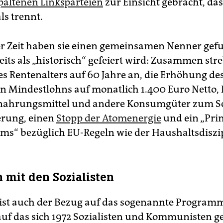
paltenen Linksparteien
zur Einsicht gebracht, da
ls trennt.
er Zeit haben sie einen gemeinsamen Nenner gef
eits als „historisch“ gefeiert wird: Zusammen stre
s Rentenalters auf 60 Jahre an, die Erhöhung de
en Mindestlohns auf monatlich 1.400 Euro Netto, 
nahrungsmittel und andere Konsumgüter zum S
erung, einen
Stopp der Atomenergie
und ein „Prin
s“ bezüglich EU-Regeln wie der Haushaltsdiszip
n mit den Sozialisten
 ist auch der Bezug auf das sogenannte Program
f das sich 1972 Sozialisten und Kommunisten ge