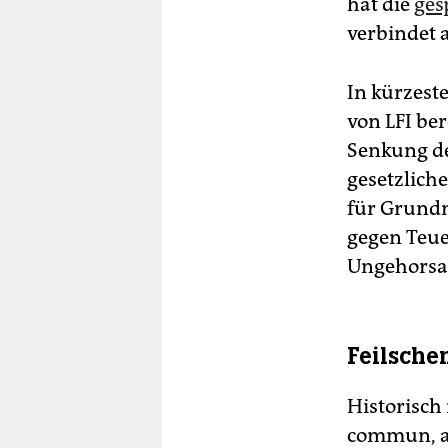
hat die
ges
verbindet a
In kürzest
von LFI ber
Senkung de
gesetzlich
für Grund
gegen Teu
Ungehorsam
Feilsche
Historisch
commun, au