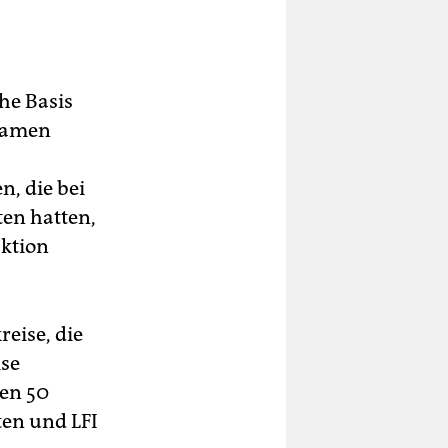
he Basis
nsamen
n, die bei
en hatten,
aktion
reise, die
ise
en 50
ten und LFI