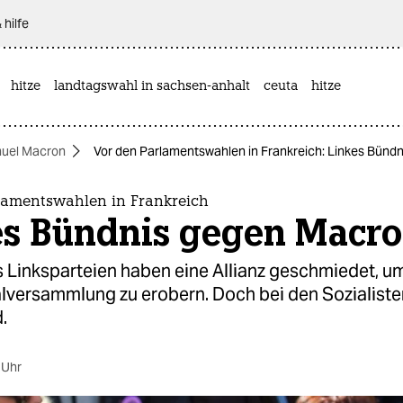
 hilfe
hitze
landtagswahl in sachsen-anhalt
ceuta
hitze
uel Macron
Vor den Parlamentswahlen in Frankreich: Linkes Bünd
lamentswahlen in Frankreich
es Bündnis gegen Macr
 Linksparteien haben eine Allianz geschmiedet, u
lversammlung zu erobern. Doch bei den Sozialisten
.
 Uhr