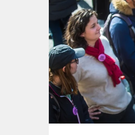
berlin
nord
wahrheit
verlag
verlag
veranstaltungen
shop
fragen & hilfe
unterstützen
abo
genossenschaft