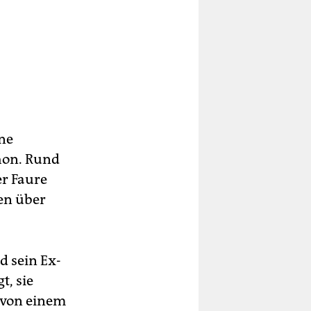
ine
hon. Rund
er Faure
hen über
 sein Ex-
t, sie
 von einem