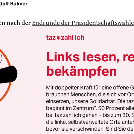
dolf Balmer
en nach der
Endrunde der Präsidentschaftswahl
reichs Linksparteien zusammengerauft – und sich
taz
zahl ich

 politische Plattform und Kandidaturen bei de
swahlen im Juni
geeinigt.
Links lesen, r
bekämpfen
den am Montag die Linkspartei La France insoumis
Mélenchon und die Grünen (EELV) zusammen. Da
sich am Dienstag nach einem Verhandlungsmara
Mit doppelter Kraft für eine offene G
n (PCF) und zuletzt die Sozialisten (PS) dieser „
brauchen Menschen, die sich vor O
laire, Ecologique et Sociale“ (NUPES) an. Auch kl
einsetzen, unsere Solidarität. Die ta
beginnt im Zentrum“. 50 Prozent a
nen wie Gé­né­ra­ti­on*s, eine Abspaltung des link
bei taz zahl ich gehen – bis zum 30
llen dabei sein.
die linke, selbstverwaltete Orte unte
bevor sie verschwinden. Sind Sie da