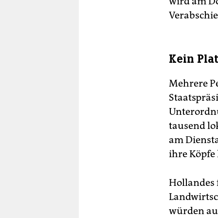
wird am Do
Verabschie
Kein Pla
Mehrere Pe
Staatspräs
Unterordnu
tausend lo
am Dienstag
ihre Köpfe
Hollandes 
Landwirtsc
würden aus