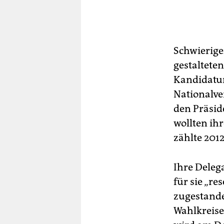
Schwierige
gestaltete
Kandidatur
Nationalve
den Präsid
wollten ih
zählte 201
Ihre Delega
für sie „re
zugestand
Wahlkreise