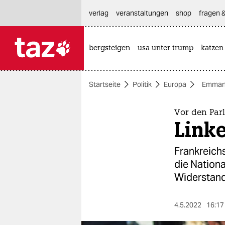
hautnavigation anspringen
hauptinhalt anspringen
footer anspringen
verlag
veranstaltungen
shop
fragen &
bergsteigen
usa unter trump
katzen

taz zahl ich
taz zahl ich
Startseite
Politik
Europa
Emman
themen
politik
Vor den Par
Link
öko
Frankreichs
gesellschaft
die Nationa
Widerstand
kultur
sport
4.5.2022
16:17