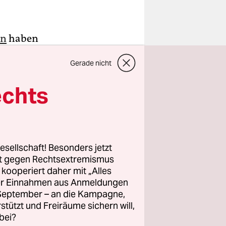
en
haben
 auf eine
Gerade nicht
n
echts
e (LFI) von
nn
thon die
esellschaft! Besonders jetzt
Nouvelle
rt gegen Rechtsextremismus
einere
z kooperiert daher mit „Alles
ller Einnahmen aus Anmeldungen
en PS-
. September – an die Kampagne,
rstützt und Freiräume sichern will,
bei?