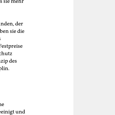
ss sie mehr
unden, der
ben sie die
s
Festpreise
chutz
zip des
lin.
me
einigt und