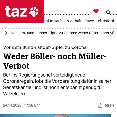

taz zahl ich
iran-krieg
landtagswahl in sachsen-anhalt
hitze
christophe

taz zahl ich
us
Vor dem Bund-Länder-Gipfel zu Corona: Weder Böller- noch Müll
taz zahl ich
themen
Vor dem Bund-Länder-Gipfel zu Corona
Weder Böller- noch Müller-
politik
Verbot
öko
Berlins Regierungschef verteidigt neue
Coronaregeln, lobt die Vorbereitung dafür in seiner
gesellschaft
Senatskanzlei und ist noch entspannt genug für
Witzeleien.
kultur
sport
24.11.2020
17:58 Uhr
teilen