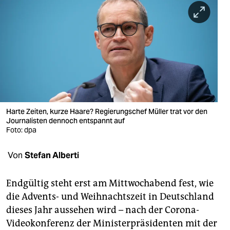
berlin
nord
wahrheit
verlag
verlag
veranstaltungen
Harte Zeiten, kurze Haare? Regierungschef Müller trat vor den
Journalisten dennoch entspannt auf
Foto: dpa
shop
fragen & hilfe
Von
Stefan Alberti
unterstützen
Endgültig steht erst am Mittwochabend fest, wie
abo
die Advents- und Weihnachtszeit in Deutschland
dieses Jahr aussehen wird – nach der Corona-
genossenschaft
Videokonferenz der Ministerpräsidenten mit der