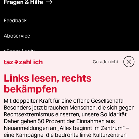
Fragen & Hilfe
Feedback
Aboservice
ePaper Login
taz
zahl ich
Gerade nicht

Downloads für Abonnierende
Links lesen, rechts
bekämpfen
© 2026 taz Verlags und Vertriebs GmbH
Mit doppelter Kraft für eine offene Gesellschaft!
Alle Rechte vorbehalten. Bei rechtlichen Fragen oder für Genehmigungen
wenden Sie sich bitte an
lizenzen@taz.de
Besonders jetzt brauchen Menschen, die sich gegen
Rechtsextremismus einsetzen, unsere Solidarität.
Daher gehen 50 Prozent der Einnahmen aus
Feedback
Redaktionsstatut
Kommune-Richtlinien
KI-
Neuanmeldungen an „Alles beginnt im Zentrum“ –
eine Kampagne, die bedrohte linke Kulturzentren