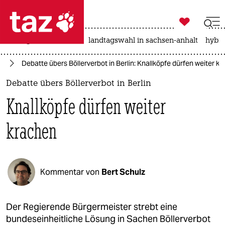

taz zahl ich
niedrigwasser
rente
landtagswahl in sachsen-anhalt
hybri

taz zahl ich
in
Debatte übers Böllerverbot in Berlin: Knallköpfe dürfen weiter k
taz zahl ich
Debatte übers Böllerverbot in Berlin
themen
Knallköpfe dürfen weiter
politik
krachen
öko
gesellschaft
Kommentar von
Bert Schulz
kultur
sport
Der Regierende Bürgermeister strebt eine
bundeseinheitliche Lösung in Sachen Böllerverbot