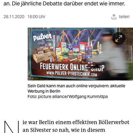
berlin
an. Die jährliche Debatte darüber endet wie immer.
nord
28.11.2020
16:00 Uhr
teilen
wahrheit
verlag
verlag
veranstaltungen
shop
Sein Geld kann man auch online verpulvern: aktuelle
fragen & hilfe
Werbung in Berlin
Foto: picture alliance/Wolfgang Kumm/dpa
unterstützen
abo
N
ie war Berlin einem effektiven Böllerverbot
genossenschaft
an Silvester so nah, wie in diesem