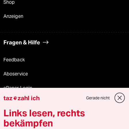
Shop
Anzeigen
Fragen & Hilfe
Feedback
Aboservice
ePaper Login
taz
zahl ich
Gerade nicht

Downloads für Abonnierende
Links lesen, rechts
bekämpfen
© 2026 taz Verlags und Vertriebs GmbH