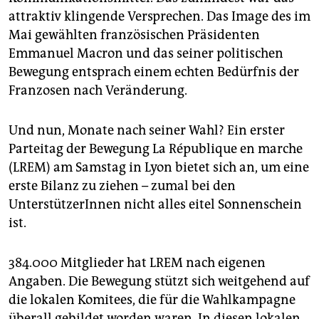
epaper login
attraktiv klingende Versprechen. Das Image des im
Mai gewählten französischen Präsidenten
Emmanuel Macron und das seiner politischen
Bewegung entsprach einem echten Bedürfnis der
Franzosen nach Veränderung.
Und nun, Monate nach seiner Wahl? Ein erster
Parteitag der Bewegung La République en marche
(LREM) am Samstag in Lyon bietet sich an, um eine
erste Bilanz zu ziehen – zumal bei den
UnterstützerInnen nicht alles eitel Sonnenschein
ist.
384.000 Mitglieder hat LREM nach eigenen
Angaben. Die Bewegung stützt sich weitgehend auf
die lokalen Komitees, die für die Wahlkampagne
überall gebildet worden waren. In diesen lokalen