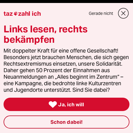
Anzeigen
taz
zahl ich
Gerade nicht

Links lesen, rechts
Fragen & Hilfe
bekämpfen
Mit doppelter Kraft für eine offene Gesellschaft!
Feedback
Besonders jetzt brauchen Menschen, die sich gegen
Rechtsextremismus einsetzen, unsere Solidarität.
Aboservice
Daher gehen 50 Prozent der Einnahmen aus
Neuanmeldungen an „Alles beginnt im Zentrum“ –
ePaper Login
eine Kampagne, die bedrohte linke Kulturzentren
und Jugendorte unterstützt. Sind Sie dabei?
Downloads für Abonnierende

Ja, ich will
Schon dabei!
© 2026 taz Verlags und Vertriebs GmbH
Alle Rechte vorbehalten. Bei rechtlichen Fragen oder für Genehmigungen
wenden Sie sich bitte an
lizenzen@taz.de