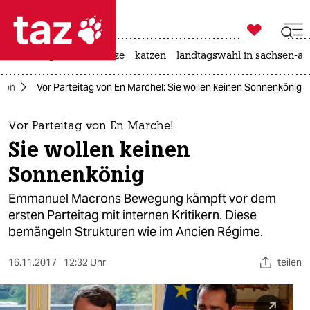

taz zahl ich
iran-krieg
ceuta
hitze
katzen
landtagswahl in sachsen-an

taz zahl ich
ron
Vor Parteitag von En Marche!: Sie wollen keinen Sonnenkönig
taz zahl ich
themen
Vor Parteitag von En Marche!
Sie wollen keinen
politik
Sonnenkönig
öko
Emmanuel Macrons Bewegung kämpft vor dem
ersten Parteitag mit internen Kritikern. Diese
gesellschaft
bemängeln Strukturen wie im Ancien Régime.
kultur
16.11.2017
12:32 Uhr
teilen
sport