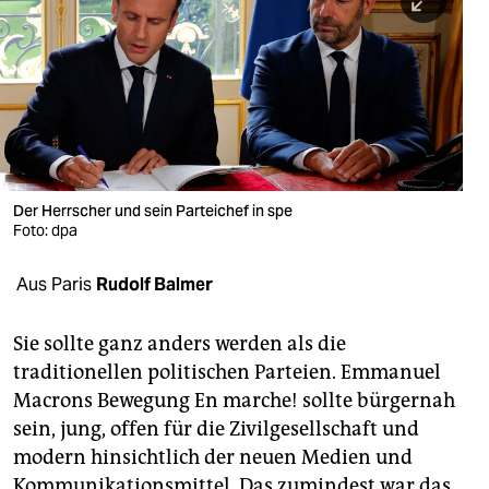
berlin
nord
wahrheit
verlag
verlag
Der Herrscher und sein Parteichef in spe
Foto: dpa
veranstaltungen
shop
Aus Paris
Rudolf Balmer
fragen & hilfe
Sie sollte ganz anders werden als die
unterstützen
traditionellen politischen Parteien. Emmanuel
Macrons Bewegung En marche! sollte bürgernah
abo
sein, jung, offen für die Zivilgesellschaft und
genossenschaft
modern hinsichtlich der neuen Medien und
Kommunikationsmittel. Das zumindest war das