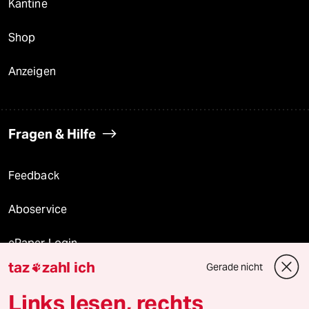
Kantine
Shop
Anzeigen
Fragen & Hilfe
Feedback
Aboservice
ePaper Login
taz
zahl ich
Gerade nicht

Downloads für Abonnierende
Links lesen, rechts