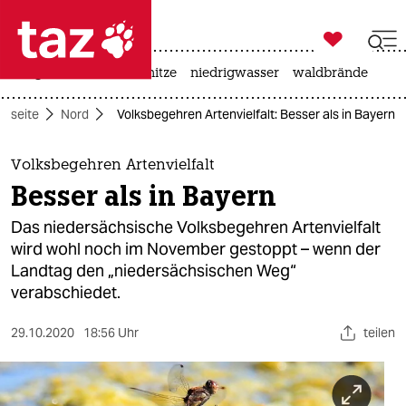

taz zahl ich
krieg in der ukraine
hitze
niedrigwasser
waldbrände

taz zahl ich
rtseite
Nord
Volksbegehren Artenvielfalt: Besser als in Bayern
taz zahl ich
themen
Volksbegehren Artenvielfalt
Besser als in Bayern
politik
Das niedersächsische Volksbegehren Artenvielfalt
öko
wird wohl noch im November gestoppt – wenn der
Landtag den „niedersächsischen Weg“
gesellschaft
verabschiedet.
kultur
29.10.2020
18:56 Uhr
teilen
sport