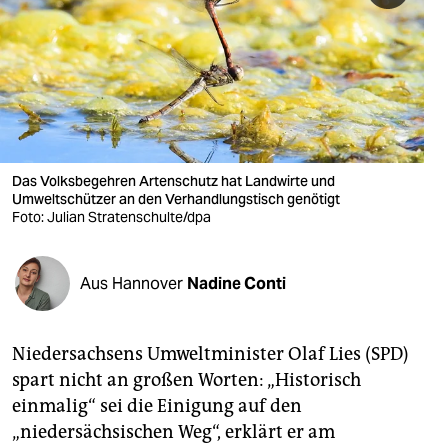
berlin
nord
wahrheit
verlag
verlag
Das Volksbegehren Artenschutz hat Landwirte und
Umweltschützer an den Verhandlungstisch genötigt
veranstaltungen
Foto: Julian Stratenschulte/dpa
shop
Aus Hannover
Nadine Conti
fragen & hilfe
unterstützen
Niedersachsens Umweltminister Olaf Lies (SPD)
abo
spart nicht an großen Worten: „Historisch
einmalig“ sei die Einigung auf den
genossenschaft
„niedersächsischen Weg“, erklärt er am