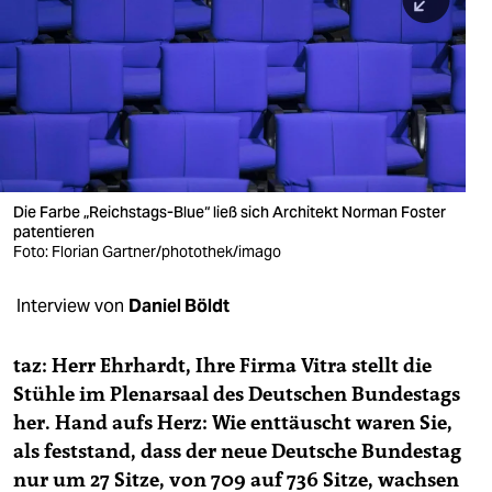
berlin
nord
wahrheit
verlag
verlag
Die Farbe „Reichstags-Blue“ ließ sich Architekt Norman Foster
patentieren
veranstaltungen
Foto: Florian Gartner/photothek/imago
shop
Interview von
Daniel Böldt
fragen & hilfe
unterstützen
taz: Herr Ehrhardt, Ihre Firma Vitra stellt die
Stühle im Plenarsaal des Deutschen Bundestags
abo
her. Hand aufs Herz: Wie enttäuscht waren Sie,
als feststand, dass der neue Deutsche Bundestag
genossenschaft
nur um 27 Sitze, von 709 auf 736 Sitze, wachsen