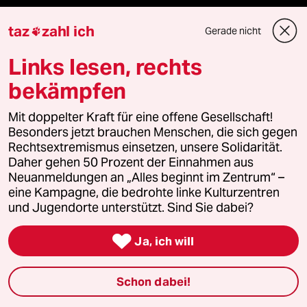
Aboservice
taz
zahl ich
Gerade nicht

ePaper Login
Links lesen, rechts
bekämpfen
Downloads für Abonnierende
Mit doppelter Kraft für eine offene Gesellschaft!
Besonders jetzt brauchen Menschen, die sich gegen
Rechtsextremismus einsetzen, unsere Solidarität.
© 2026 taz Verlags und Vertriebs GmbH
Daher gehen 50 Prozent der Einnahmen aus
Alle Rechte vorbehalten. Bei rechtlichen Fragen oder für Genehmigungen
Neuanmeldungen an „Alles beginnt im Zentrum“ –
wenden Sie sich bitte an
lizenzen@taz.de
eine Kampagne, die bedrohte linke Kulturzentren
und Jugendorte unterstützt. Sind Sie dabei?
Feedback
Redaktionsstatut
Kommune-Richtlinien
KI-

Ja, ich will
Leitlinie
Informant
Datenschutz
Impressum
AGB
Schon dabei!
Seitenwende
Einwilligungen widerrufen (Ads)