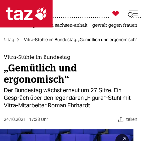

taz zahl ich
hitze
landtagswahl in sachsen-anhalt
gewalt gegen frauen

taz zahl ich
Alltag
Vitra-Stühle im Bundestag: „Gemütlich und ergonomisch“
taz zahl ich
themen
Vitra-Stühle im Bundestag
„Gemütlich und
politik
ergonomisch“
öko
Der Bundestag wächst erneut um 27 Sitze. Ein
Gespräch über den legendären „Figura“-Stuhl mit
gesellschaft
Vitra-Mitarbeiter Roman Ehrhardt.
kultur
24.10.2021
17:23 Uhr
teilen
sport