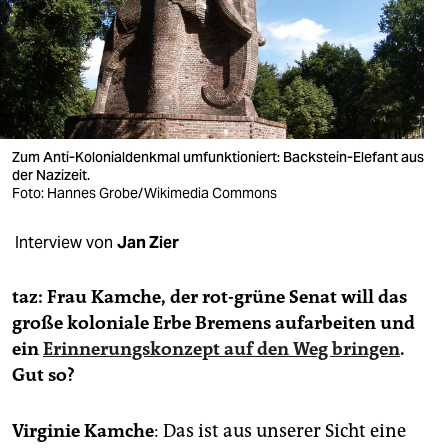
berlin
nord
wahrheit
verlag
Zum Anti-Kolonialdenkmal umfunktioniert: Backstein-Elefant aus
verlag
der Nazizeit.
Foto: Hannes Grobe/Wikimedia Commons
veranstaltungen
Interview von
Jan Zier
shop
fragen & hilfe
taz: Frau Kamche, der rot-grüne Senat will das
große koloniale Erbe Bremens aufarbeiten und
unterstützen
ein
Erinnerungskonzept auf den Weg bringen
.
abo
Gut so?
genossenschaft
Virginie Kamche
: Das ist aus unserer Sicht eine