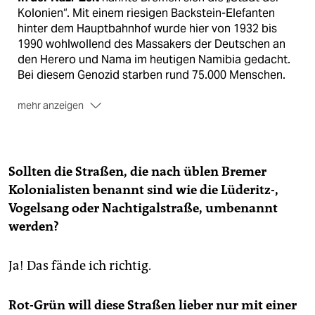
Kolonien“. Mit einem riesigen Backstein-Elefanten
hinter dem Hauptbahnhof wurde hier von 1932 bis
1990 wohlwollend des Massakers der Deutschen an
den Herero und Nama im heutigen Namibia gedacht.
Bei diesem Genozid starben rund 75.000 Menschen.
mehr anzeigen
Der Bremer Kaufmann Alfred Lüderitz
eignete sich
das Land in „Deutsch-Südwest-Afrika“ 1884 mit
betrügerischen Mitteln und einem unlauteren Vertrag
an. Nach dem „Lügenfritz“ ist heute eine Straße
Sollten die Straßen, die nach üblen Bremer
benannt, ebenso wie nach seinem Mitstreiter Heinrich
Kolonialisten benannt sind wie die Lüderitz-,
Vogelsang, einst ein Bremer Tabakhändler. Auch der
Vogelsang oder Nachtigalstraße, umbenannt
Reichskommissar für Deutsch-Westafrika, Gustav
werden?
Nachtigal, der Lüderitz' Landnahme beglaubigte,
wurde mit einer Straße geehrt.
Ja! Das fände ich richtig.
Von der Baumwollbörse
bis zur Norddeutschen
Mission ist Bremen flächendeckend mit Institutionen
und Bauten kolonialen Ursprungs versorgt.
Rot-Grün will diese Straßen lieber nur mit einer