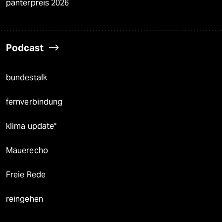
panterpreis 2026
Podcast
bundestalk
fernverbindung
klima update°
Mauerecho
Freie Rede
reingehen