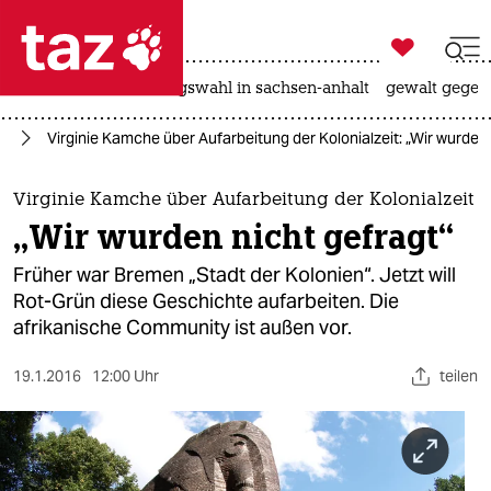

taz zahl ich
hitze
surfen
landtagswahl in sachsen-anhalt
gewalt gegen

taz zahl ich
us
Virginie Kamche über Aufarbeitung der Kolonialzeit: „Wir wurden 
taz zahl ich
themen
Virginie Kamche über Aufarbeitung der Kolonialzeit
„Wir wurden nicht gefragt“
politik
Früher war Bremen „Stadt der Kolonien“. Jetzt will
öko
Rot-Grün diese Geschichte aufarbeiten. Die
afrikanische Community ist außen vor.
gesellschaft
19.1.2016
12:00 Uhr
teilen
kultur
sport