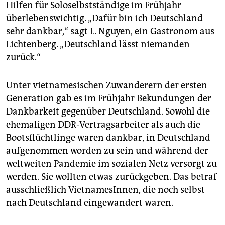
Hilfen für Soloselbstständige im Frühjahr
konnten bzw. wollten bleiben. Ein Bleiberecht gab es
aber nur, wenn sie ihren Lebensunterhalt selbst
überlebenswichtig. „Dafür bin ich Deutschland
verdienten. Dazu hatten sie nur als selbstständige
sehr dankbar,“ sagt L. Nguyen, ein Gastronom aus
Gewerbetreibende eine Chance
(siehe Text)
.
Lichtenberg. „Deutschland lässt niemanden
zurück.“
Die Angehörigen der zweiten Genera­tion
sowohl der
Bootsflüchtlinge als auch der DDR-
VertragsarbeiterInnen sind inzwischen erwachsen und
Unter vietnamesischen Zuwanderern der ersten
haben oft eine akademische Ausbildung absolviert.
Generation gab es im Frühjahr Bekundungen der
Die dritte Generation wird gerade geboren.
Dankbarkeit gegenüber Deutschland. Sowohl die
Nach 1990
kamen Asylbewerber und Menschen im
ehemaligen DDR-Vertragsarbeiter als auch die
Familiennachzug aus Vietnam nach Berlin, in den
Bootsflüchtlinge waren dankbar, in Deutschland
letzten Jahren auch angeworbene Auszubildende,
aufgenommen worden zu sein und während der
beispielsweise als AltenpflegerInnen,
weltweiten Pandemie im sozialen Netz versorgt zu
KrankenpflegerInnen oder in Handwerksbetrieben.
(mai)
werden. Sie wollten etwas zurückgeben. Das betraf
ausschließlich VietnamesInnen, die noch selbst
nach Deutschland eingewandert waren.