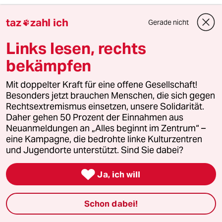
Wenn man über Corona und die vietnamesische
taz
zahl ich
Gerade nicht

Gemeinde in Berlin spricht, dann kommen immer
wieder diejenigen Vietnamesen zur Sprache, die in
Links lesen, rechts
der Statistik nicht auftauchen: Menschen, die kein
bekämpfen
Aufenthaltsrecht haben. Wie viele von ihnen in
Berlin leben, weiß niemand so genau und
Mit doppelter Kraft für eine offene Gesellschaft!
niemand möchte in diesem Zusammenhang
Besonders jetzt brauchen Menschen, die sich gegen
zitiert werden. Ein Dolmetscher, der anonym
Rechtsextremismus einsetzen, unsere Solidarität.
bleiben möchte, schätzt die Zahl auf über 10.000,
Daher gehen 50 Prozent der Einnahmen aus
Neuanmeldungen an „Alles beginnt im Zentrum“ –
einschließlich derjenigen, die, wie er es nennt,
eine Kampagne, die bedrohte linke Kulturzentren
halblegal hier leben würden. „Damit meine ich
und Jugendorte unterstützt. Sind Sie dabei?
Menschen, die eine Aufenthaltserlaubnis für
Tschechien oder Bulgarien haben, aber hier leben

Ja, ich will
und Gelegenheitsjobs annehmen.“
Schon dabei!