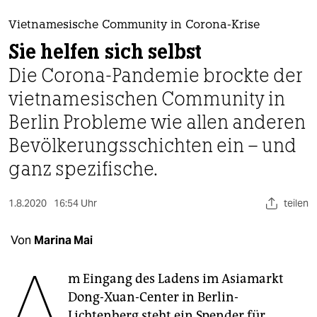
berlin
Vietnamesische Community in Corona-Krise
nord
Sie helfen sich selbst
wahrheit
Die Corona-Pandemie brockte der
vietnamesischen Community in
verlag
Berlin Probleme wie allen anderen
verlag
Bevölkerungsschichten ein – und
veranstaltungen
ganz spezifische.
shop
1.8.2020
16:54 Uhr
teilen
fragen & hilfe
unterstützen
Von
Marina Mai
A
abo
m Eingang des Ladens im Asiamarkt
genossenschaft
Dong-Xuan-Center in Berlin-
Lichtenberg steht ein Spender für