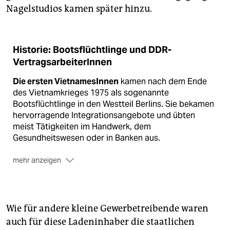
Nagelstudios kamen später hinzu.
Historie: Bootsflüchtlinge und DDR-
VertragsarbeiterInnen
Die ersten VietnamesInnen
kamen nach dem Ende
des Vietnamkrieges 1975 als sogenannte
Bootsflüchtlinge in den Westteil Berlins. Sie bekamen
hervorragende Integrationsangebote und übten
meist Tätigkeiten im Handwerk, dem
Gesundheitswesen oder in Banken aus.
mehr anzeigen
Die DDR
warb ab 1980 VertragsarbeiterInnen aus
Vietnam an. Sie sollten nur auf Zeit bleiben, die
Verständigung am Arbeitsplatz erfolgte mit Hilfe von
Wie für andere kleine Gewerbetreibende waren
Sprachmittlern. Weniger als ein Drittel der 60.000
auch für diese Ladeninhaber die staatlichen
VertragsarbeiterInnen, die 1990 in der DDR lebten,