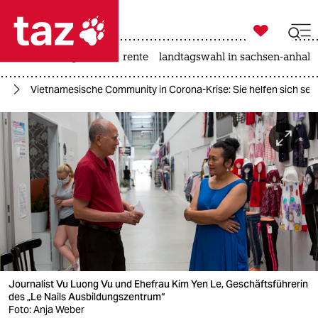

taz zahl ich
hitze
niedrigwasser
rente
landtagswahl in sachsen-anhalt

taz zahl ich
us
Vietnamesische Community in Corona-Krise: Sie helfen sich selb
taz zahl ich
themen
politik
öko
gesellschaft
kultur
Journalist Vu Luong Vu und Ehefrau Kim Yen Le, Geschäftsführerin
sport
des „Le Nails Ausbildungszentrum“
Foto: Anja Weber