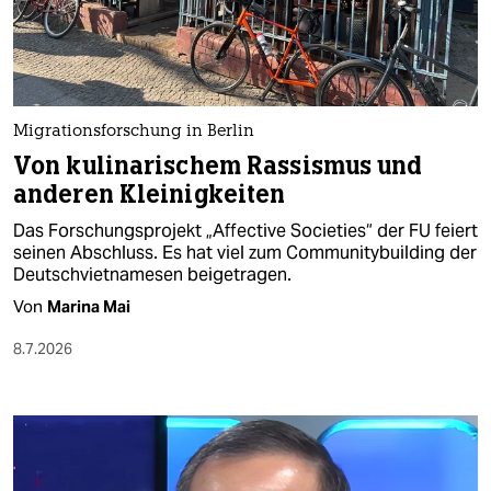
berlin
nord
wahrheit
Migrationsforschung in Berlin
verlag
Von kulinarischem Rassismus und
anderen Kleinigkeiten
verlag
Das Forschungsprojekt „Affective Societies“ der FU feiert
veranstaltungen
seinen Abschluss. Es hat viel zum Communitybuilding der
Deutschvietnamesen beigetragen.
shop
Von
Marina Mai
fragen & hilfe
8.7.2026
unterstützen
abo
genossenschaft