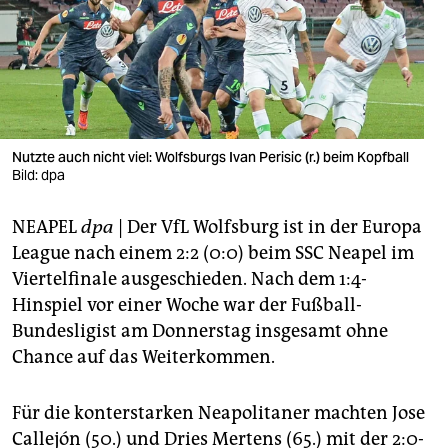
berlin
nord
wahrheit
verlag
Nutzte auch nicht viel: Wolfsburgs Ivan Perisic (r.) beim Kopfball
verlag
Bild: dpa
veranstaltungen
NEAPEL
dpa
| Der VfL Wolfsburg ist in der Europa
League nach einem 2:2 (0:0) beim SSC Neapel im
shop
Viertelfinale ausgeschieden. Nach dem 1:4-
fragen & hilfe
Hinspiel vor einer Woche war der Fußball-
Bundesligist am Donnerstag insgesamt ohne
unterstützen
Chance auf das Weiterkommen.
abo
Für die konterstarken Neapolitaner machten Jose
genossenschaft
Callejón (50.) und Dries Mertens (65.) mit der 2:0-