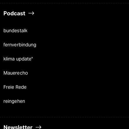
Podcast
bundestalk
fernverbindung
klima update°
Mauerecho
Freie Rede
reingehen
Newsletter