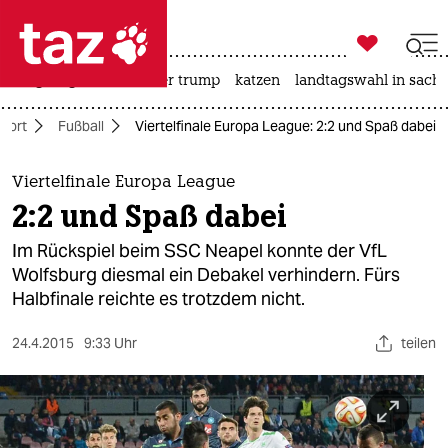

taz zahl ich
bergsteigen
usa unter trump
katzen
landtagswahl in sachs

taz zahl ich
port
Fußball
Viertelfinale Europa League: 2:2 und Spaß dabei
taz zahl ich
themen
Viertelfinale Europa League
2:2 und Spaß dabei
politik
Im Rückspiel beim SSC Neapel konnte der VfL
öko
Wolfsburg diesmal ein Debakel verhindern. Fürs
Halbfinale reichte es trotzdem nicht.
gesellschaft
24.4.2015
9:33 Uhr
teilen
kultur
sport