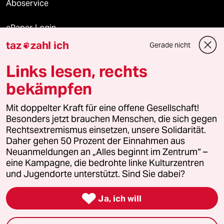
Aboservice
ePaper Login
taz
zahl ich
Gerade nicht

Downloads für Abonnierende
Links lesen, rechts
bekämpfen
© 2026 taz Verlags und Vertriebs GmbH
Alle Rechte vorbehalten. Bei rechtlichen Fragen oder für Genehmigungen
Mit doppelter Kraft für eine offene Gesellschaft!
wenden Sie sich bitte an
lizenzen@taz.de
Besonders jetzt brauchen Menschen, die sich gegen
Rechtsextremismus einsetzen, unsere Solidarität.
Daher gehen 50 Prozent der Einnahmen aus
Feedback
Redaktionsstatut
Kommune-Richtlinien
KI-
Neuanmeldungen an „Alles beginnt im Zentrum“ –
eine Kampagne, die bedrohte linke Kulturzentren
Leitlinie
Informant
Datenschutz
Impressum
AGB
und Jugendorte unterstützt. Sind Sie dabei?
Seitenwende
Einwilligungen widerrufen (Ads)

Ja, ich will